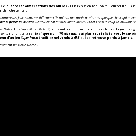
aux, ni accéder aux créations des autres
? Plus rien selon Ken Bogard. Pour celui qui a r
en de notre temps :
 tournure des jeux modernes full connectés qui ont une durée de vie, c’est quelque chose qui a te
jour et passer au suivant.
Heureusement qu’avec Mario Maker, ils ont prévu le coup en incluant l’é
rio Maker
dans
Super Mario Maker 2,
la disparition du premier jeu dans les limbes du gaming signi
 Switch diront certains.
Sauf que non : 70 niveaux, qui plus est réalisés avec le sav
tenu d’un jeu
Super Mario
traditionnel vendu à 65€ qui se retrouve perdu à jamais.
rfaitement sur Mario Maker 2
.