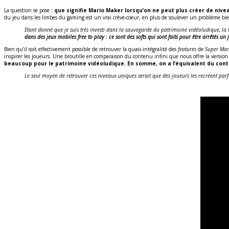
La question se pose
: que signifie Mario Maker lorsqu’on ne peut plus créer de nive
du jeu dans les limbes du gaming est un vrai crève-coeur, en plus de soulever un problème bi
Etant donné que je suis très investi dans la sauvegarde du patrimoine vidéoludique, la
dans des jeux mobiles free to play :
ce sont des softs qui sont faits pour être arrêtés un 
Bien qu’il soit effectivement possible de retrouver la quasi-intégralité des
features
de
Super Ma
inspirer les joueurs. Une broutille en comparaison du contenu infini que nous offre la version
beaucoup pour le patrimoine vidéoludique. En somme, on a l’équivalent du con
Le seul moyen de retrouver ces niveaux uniques serait que des joueurs les recréent pa