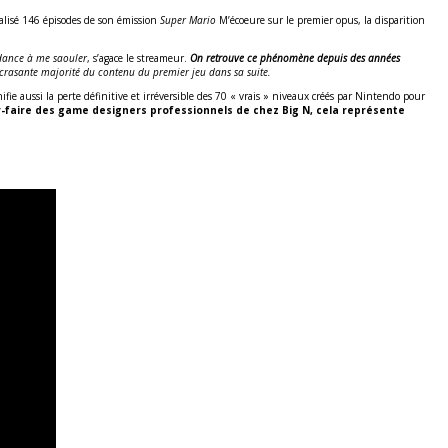
éalisé 146 épisodes de son émission
Super Mario
M’écoeure sur le premier opus, la disparition
ndance à me saouler
, s’agace le streameur.
On retrouve ce phénomène depuis des années
crasante majorité du contenu du premier jeu dans sa suite.
fie aussi la perte définitive et irréversible des 70 « vrais » niveaux créés par Nintendo pour
oir-faire des game designers professionnels de chez Big N, cela représente