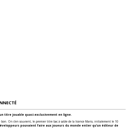
ONNECT
É
un titre jouable quasi-exclusivement en ligne.
n. On s’en souvient, le premier titre bac à sable de la licence Mario, initialement le 10
développeurs pouvaient faire aux joueurs du monde entier qu’un éditeur de