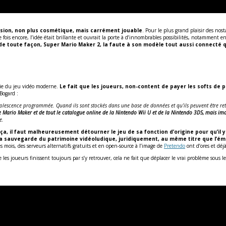
rsion, non plus cosmétique, mais carrément jouable
. Pour le plus grand plaisir des nos
ne fois encore, l’idée était brillante et ouvrait la porte à d’innombrables possibilités, notammen
e toute façon, Super Mario Maker 2, la faute à son modèle tout aussi connecté qu
ie du jeu vidéo moderne.
Le fait que les joueurs, non-content de payer les softs de 
Bogard :
olescence programmée. Quand ils sont stockés dans une base de données et qu’ils peuvent être reté
e Mario Maker et de tout le catalogue online de la Nintendo Wii U et de la Nintendo 3DS, mais ima
e.
a, il faut malheureusement détourner le jeu de sa fonction d’origine pour qu’il y a
 sauvegarde du patrimoine vidéoludique, juridiquement, au même titre que l’émula
s mois, des serveurs alternatifs gratuits et en open-source à l’image de
Pretendo
ont d’ores et déj
s joueurs finissent toujours par s’y retrouver, cela ne fait que déplacer le vrai problème sous le 