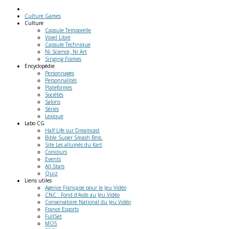
Culture Games
Culture
Capsule Temporelle
Voxel Libre
Capsule Technique
Ni Science, Ni Art
Singing Frames
Encyclopédie
Personnages
Personnalités
Plateformes
Sociétés
Salons
Séries
Lexique
Labo
CG
Half Life sur Dreamcast
Bible Super Smash Bros.
Site Les allumés du Kart
Concours
Events
All-Stars
Quiz
Liens
utiles
Agence Française pour le Jeu Vidéo
CNC : Fond d'Aide au Jeu Vidéo
Conservatoire National du Jeu Vidéo
France Esports
FullSet
MO5