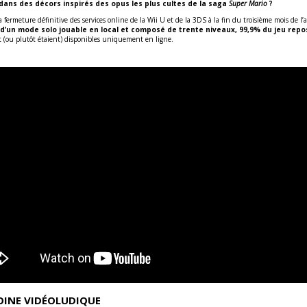
ans des décors inspirés des opus les plus cultes de la saga
Super Mario
?
fermeture définitive des services online de la Wii U et de la 3DS à la fin du troisième mois de 
en d’un mode solo jouable en local et composé de trente niveaux, 99,9% du jeu repo
 (ou plutôt étaient) disponibles uniquement en ligne.
MOINE VIDÉOLUDIQUE