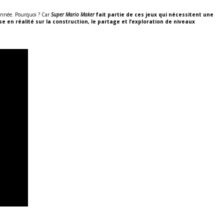
l’année. Pourquoi ? Car
Super Mario Maker
fait partie de ces jeux qui nécessitent une
se en réalité sur la construction, le partage et l’exploration de niveaux