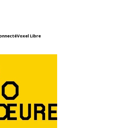
connecté
Voxel Libre