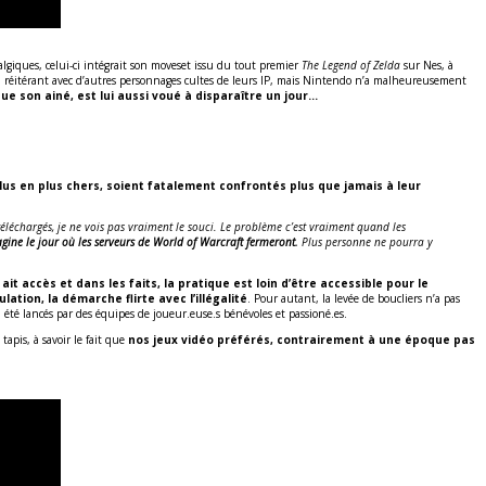
talgiques, celui-ci intégrait son moveset issu du tout premier
The Legend of Zelda
sur Nes, à
t en réitérant avec d’autres personnages cultes de leurs IP, mais Nintendo n’a malheureusement
e son ainé, est lui aussi voué à disparaître un jour…
plus en plus chers, soient fatalement confrontés plus que jamais à leur
léchargés, je ne vois pas vraiment le souci. Le problème c’est vraiment quand les
gine le jour où les serveurs de World of Warcraft fermeront.
Plus personne ne pourra y
it accès et dans les faits, la pratique est loin d’être accessible pour le
tion, la démarche flirte avec l’illégalité
. Pour autant, la levée de boucliers n’a pas
à été lancés par des équipes de joueur.euse.s bénévoles et passioné.es.
tapis, à savoir le fait que
nos jeux vidéo préférés, contrairement à une époque pas