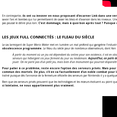
En contrepartie,
ils ont su innover en nous proposant d’incarner Link dans une ve
savoir l’arc et bombes qui lui permettaient de casser les blocs et d’avancer dans les niveaux. U
pas poussé le délire plus loin
. C’est dommage, mais à quoi bon après tout ? Puisque d
LES JEUX FULL CONNECTÉS : LE FLEAU DU SIÈCLE
Le cas larmoyant de
Super Mario Maker
met en lumière un mal profond qui gangrène l’industr
obsolescence programmée.
Le fléau du siècle pour de nombreux observateurs, dont Ken 
À partir du moment où un jeu est dépendant du online pour son existence, il est en obs
serveurs qui hébergent ces jeux ferment du jour au lendemain.
Aujourd’hui, on parle d
jouer. On ne parle pas d’un petit jeu, mais bien d’un monument qui pourrait disparaîtr
Pour palier à ce problème, reste encore l’option des serveurs privés. Mais pour ç
commun des mortels
.
De plus, s’il en va factuellement d’un noble
combat pour la
traîné puisque dès l’annonce de la fermeture officielle des serveurs par Nintendo il y a quelque
Bien que ces serveurs privés prouvent que les technologies et les moeurs évoluent au point que le
si lointaine, ne nous appartiennent plus vraiment.