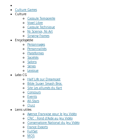
Culture Games
Culture
Capsule Temporelle
Voxel Libre
Capsule Technique
Ni Science, Ni Art
Singing Frames
Encyclopédie
Personnages
Personnalités
Plateformes
Sociétés
Salons
Séries
Lexique
Labo
CG
Half Life sur Dreamcast
Bible Super Smash Bros.
Site Les allumés du Kart
Concours
Events
All-Stars
Quiz
Liens
utiles
Agence Française pour le Jeu Vidéo
CNC : Fond d'Aide au Jeu Vidéo
Conservatoire National du Jeu Vidéo
France Esports
FullSet
MO5