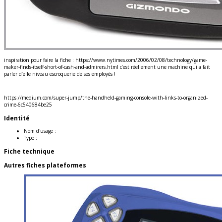
inspiration pour faire la fiche : https://www.nytimes.com/2006/02/08/technology/game-
maker-finds-itself-short-of-cash-and-admirers.html c’est réellement une machine qui a fait
parler d’elle niveau escroquerie de ses employés !
https://medium.com/super-jump/the-handheld-gaming-console-with-links-to-organized-
crime-6c540684be25
Identité
Nom d'usage :
Type :
Fiche technique
Autres fiches plateformes