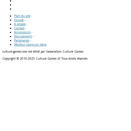
Plan du site
-
Equipe
-
A propos
-
Contact
-
Annonceurs
-
Recrutement
-
Partenaires
-
Meilleur casino en ligne
culture-games.com est édité par l'association Culture Games
Copyright © 2010-2025 Culture Games v5 Tous droits réservés.