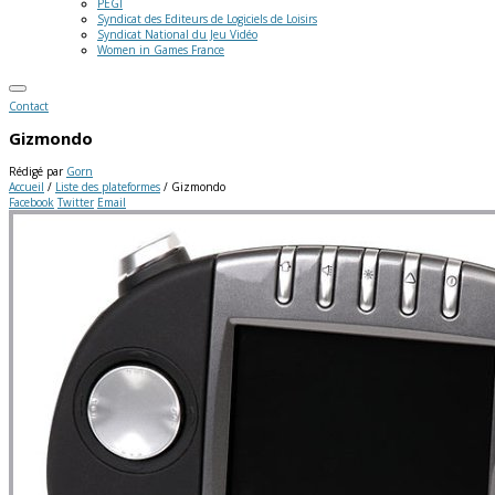
PEGI
Syndicat des Editeurs de Logiciels de Loisirs
Syndicat National du Jeu Vidéo
Women in Games France
Contact
Gizmondo
Rédigé par
Gorn
Accueil
/
Liste des plateformes
/
Gizmondo
Facebook
Twitter
Email