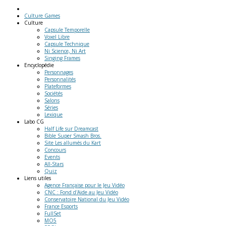
Culture Games
Culture
Capsule Temporelle
Voxel Libre
Capsule Technique
Ni Science, Ni Art
Singing Frames
Encyclopédie
Personnages
Personnalités
Plateformes
Sociétés
Salons
Séries
Lexique
Labo
CG
Half Life sur Dreamcast
Bible Super Smash Bros.
Site Les allumés du Kart
Concours
Events
All-Stars
Quiz
Liens
utiles
Agence Française pour le Jeu Vidéo
CNC : Fond d'Aide au Jeu Vidéo
Conservatoire National du Jeu Vidéo
France Esports
FullSet
MO5