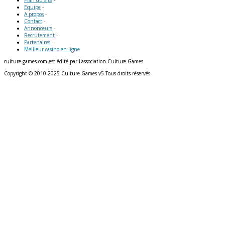
Plan du site
-
Equipe
-
A propos
-
Contact
-
Annonceurs
-
Recrutement
-
Partenaires
-
Meilleur casino en ligne
culture-games.com est édité par l'association Culture Games
Copyright © 2010-2025 Culture Games v5 Tous droits réservés.