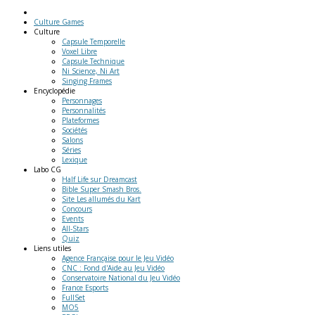
Culture Games
Culture
Capsule Temporelle
Voxel Libre
Capsule Technique
Ni Science, Ni Art
Singing Frames
Encyclopédie
Personnages
Personnalités
Plateformes
Sociétés
Salons
Séries
Lexique
Labo
CG
Half Life sur Dreamcast
Bible Super Smash Bros.
Site Les allumés du Kart
Concours
Events
All-Stars
Quiz
Liens
utiles
Agence Française pour le Jeu Vidéo
CNC : Fond d'Aide au Jeu Vidéo
Conservatoire National du Jeu Vidéo
France Esports
FullSet
MO5