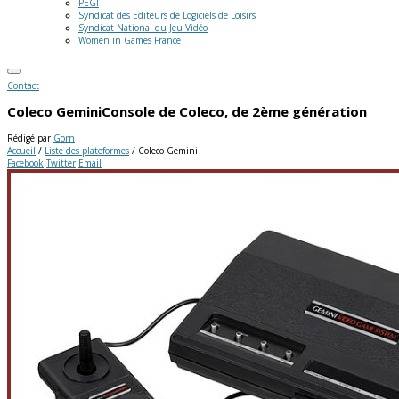
PEGI
Syndicat des Editeurs de Logiciels de Loisirs
Syndicat National du Jeu Vidéo
Women in Games France
Contact
Coleco Gemini
Console de Coleco, de 2ème génération
Rédigé par
Gorn
Accueil
/
Liste des plateformes
/
Coleco Gemini
Facebook
Twitter
Email