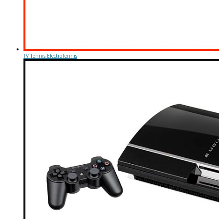
TV Tennis ElectroTennis