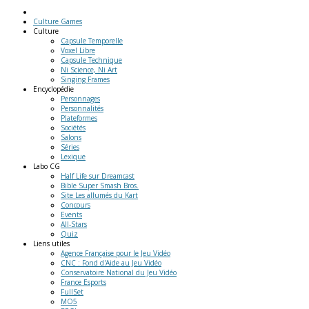
Culture Games
Culture
Capsule Temporelle
Voxel Libre
Capsule Technique
Ni Science, Ni Art
Singing Frames
Encyclopédie
Personnages
Personnalités
Plateformes
Sociétés
Salons
Séries
Lexique
Labo
CG
Half Life sur Dreamcast
Bible Super Smash Bros.
Site Les allumés du Kart
Concours
Events
All-Stars
Quiz
Liens
utiles
Agence Française pour le Jeu Vidéo
CNC : Fond d'Aide au Jeu Vidéo
Conservatoire National du Jeu Vidéo
France Esports
FullSet
MO5