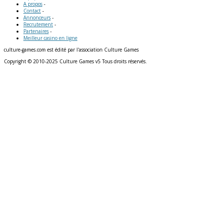
A propos
-
Contact
-
Annonceurs
-
Recrutement
-
Partenaires
-
Meilleur casino en ligne
culture-games.com est édité par l'association Culture Games
Copyright © 2010-2025 Culture Games v5 Tous droits réservés.