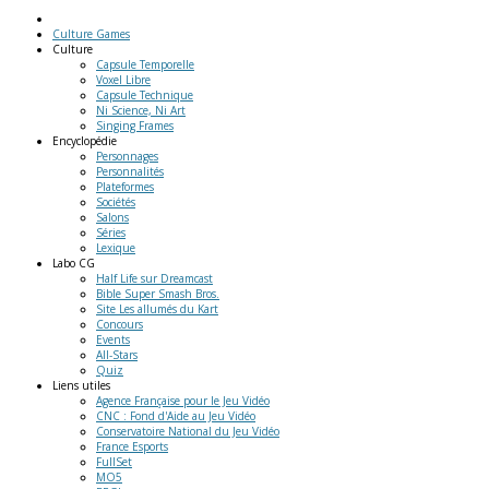
Culture Games
Culture
Capsule Temporelle
Voxel Libre
Capsule Technique
Ni Science, Ni Art
Singing Frames
Encyclopédie
Personnages
Personnalités
Plateformes
Sociétés
Salons
Séries
Lexique
Labo
CG
Half Life sur Dreamcast
Bible Super Smash Bros.
Site Les allumés du Kart
Concours
Events
All-Stars
Quiz
Liens
utiles
Agence Française pour le Jeu Vidéo
CNC : Fond d'Aide au Jeu Vidéo
Conservatoire National du Jeu Vidéo
France Esports
FullSet
MO5