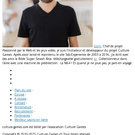
Gorn
, Chef de projet
Passionné par le Web et les jeux vidéo, je suis l'initiateur et développeur du projet Culture
Games. Après avoir lancé et maintenu le site Ssb-Experience de 2003 à 2016, j'ai écrit avec
des amis la Bible Super Smash Bros. téléchargeable gratuitement
ici
. Collectionneur dans
l'âme avec une machine de prédilection : La N64 ! Et quand je ne joue pas, je pars en voyage.
Plan du site
-
Equipe
-
A propos
-
Contact
-
Annonceurs
-
Recrutement
-
Partenaires
-
Meilleur casino en ligne
culture-games.com est édité par l'association Culture Games
Copyright © 2010-2025 Culture Games v5 Tous droits réservés.