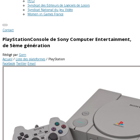
PEGI
Syndicat des Editeurs de Logiciels de Loisirs
Syndicat National du Jeu Vidéo
Women in Games France
Contact
PlayStation
Console de Sony Computer Entertainment,
de 5ème génération
Rédigé par
Gorn
Accueil
/
Liste des plateformes
/
PlayStation
Facebook
Twitter
Email