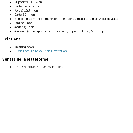
Support(s) :
CD-Rom
Carte mémoire :
oui
Port(s) USB :
non
Carte SD :
non
Nombre maximum de manettes :
4 (Grâce au multi-tap, mais 2 par défaut.)
Online :
non
Avatar(s) :
non
Accessoire(s) :
Adaptateur allume-cigare, Tapis de danse, Multi-tap.
Relations
Breakingnews
[Pix’n Love] La Révolution PlayStation
Ventes de la plateforme
Unités vendues * :
104.25 millions