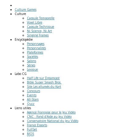
Culture Games
Culture
Capsule Temporelle
Voxel Libre
Capsule Technique
Ni Science, Ni Art
Singing Frames
Encyclopédie
Personnages
Personnalités
Plateformes
Sociétés
Salons
Séries
Lexique
Labo
CG
Half Life sur Dreamcast
Bible Super Smash Bros.
Site Les allumés du Kart
Concours
Events
All-Stars
Quiz
Liens
utiles
Agence Française pour le Jeu Vidéo
CNC : Fond d'Aide au Jeu Vidéo
Conservatoire National du Jeu Vidéo
France Esports
FullSet
MO5