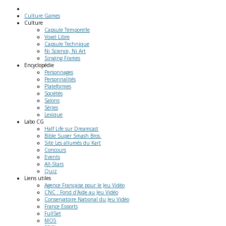
Culture Games
Culture
Capsule Temporelle
Voxel Libre
Capsule Technique
Ni Science, Ni Art
Singing Frames
Encyclopédie
Personnages
Personnalités
Plateformes
Sociétés
Salons
Séries
Lexique
Labo
CG
Half Life sur Dreamcast
Bible Super Smash Bros.
Site Les allumés du Kart
Concours
Events
All-Stars
Quiz
Liens
utiles
Agence Française pour le Jeu Vidéo
CNC : Fond d'Aide au Jeu Vidéo
Conservatoire National du Jeu Vidéo
France Esports
FullSet
MO5