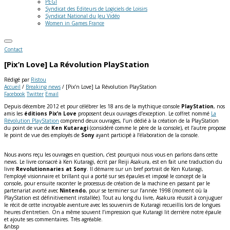
PEGI
Syndicat des Editeurs de Logiciels de Loisirs
Syndicat National du Jeu Vidéo
Women in Games France
Contact
[Pix’n Love] La Révolution PlayStation
Rédigé par
Ristou
Accueil
/
Breaking news
/
[Pix’n Love] La Révolution PlayStation
Facebook
Twitter
Email
Depuis décembre 2012 et pour célébrer les 18 ans de la mythique console
PlayStation
, nos
amis les
éditions Pix’n Love
proposent deux ouvrages d’exception. Le coffret nommé
La
Révolution PlayStation
comprend deux ouvrages, l’un dédié à la création de la PlayStation
du point de vue de
Ken Kutaragi
(considéré comme le père de la console), et l’autre propose
le point de vue des employés de
Sony
ayant participé à l’élaboration de la console.
Nous avons reçu les ouvrages en question, c’est pourquoi nous vous en parlons dans cette
news. Le livre consacré à Ken Kutaragi, écrit par Reiji Asakura, est en fait une traduction du
livre
Revolutionnaries at Sony
. Il démarre sur un bref portrait de Ken Kutaragi,
l’employé visionnaire et brillant qui a porté sur ses épaules et imposé le concept de la
console, pour ensuite raconter le processus de création de la machine en passant par le
partenariat avorté avec
Nintendo
, pour se terminer sur l’année 1998 (moment où la
PlayStation est définitivement installée). Tout au long du livre, Asakura réussit à conjuguer
le récit de cette incroyable aventure avec les souvenirs de Kutaragi recueillis lors de longues
heures d’entretien. On a même souvent l’impression que Kutaragi lit derrière notre épaule
et ajoute ses commentaires. Très agréable.
&nbsp