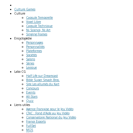
Culture Games
Culture
Capsule Temporelle
Voxel Libre
Capsule Technique
Ni Science, Ni Art
Singing Frames
Encyclopédie
Personnages
Personnalités
Plateformes
Sociétés
Salons
Séries
Lexique
Labo
CG
Half Life sur Dreamcast
Bible Super Smash Bros.
Site Les allumés du Kart
Concours
Events
All-Stars
Quiz
Liens
utiles
Agence Française pour le Jeu Vidéo
CNC : Fond d'Aide au Jeu Vidéo
Conservatoire National du Jeu Vidéo
France Esports
FullSet
MO5