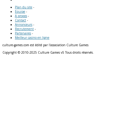
Plan du site
-
Equipe
-
A propos
-
Contact
-
Annonceurs
-
Recrutement
-
Partenaires
-
Meilleur casino en ligne
culture-games.com est édité par l'association Culture Games
Copyright © 2010-2025 Culture Games v5 Tous droits réservés.