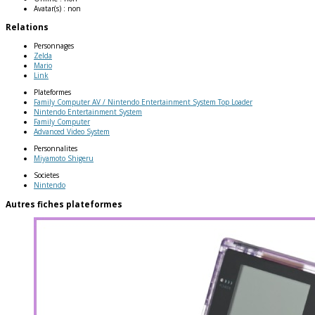
Avatar(s) :
non
Relations
Personnages
Zelda
Mario
Link
Plateformes
Family Computer AV / Nintendo Entertainment System Top Loader
Nintendo Entertainment System
Family Computer
Advanced Video System
Personnalites
Miyamoto Shigeru
Societes
Nintendo
Autres fiches plateformes