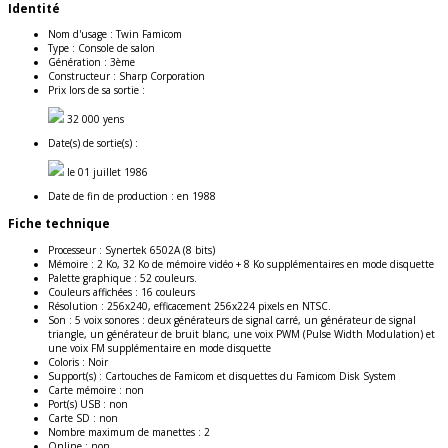
Identité
Nom d'usage :
Twin Famicom
Type :
Console de salon
Génération :
3ème
Constructeur :
Sharp Corporation
Prix lors de sa sortie :
32 000 yens
Date(s) de sortie(s) :
le 01 juillet 1986
Date de fin de production :
en 1988
Fiche technique
Processeur :
Synertek 6502A (8 bits)
Mémoire :
2 Ko, 32 Ko de mémoire vidéo + 8 Ko supplémentaires en mode disquette
Palette graphique :
52 couleurs.
Couleurs affichées :
16 couleurs
Résolution :
256x240, efficacement 256x224 pixels en NTSC.
Son :
5 voix sonores : deux générateurs de signal carré, un générateur de signal
triangle, un générateur de bruit blanc, une voix PWM (Pulse Width Modulation) et
une voix FM supplémentaire en mode disquette
Coloris :
Noir
Support(s) :
Cartouches de Famicom et disquettes du Famicom Disk System
Carte mémoire :
non
Port(s) USB :
non
Carte SD :
non
Nombre maximum de manettes :
2
Online :
non