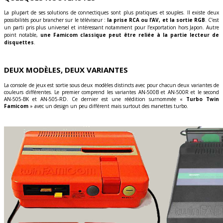
La plupart de ses solutions de connectiques sont plus pratiques et souples. Il existe deux
possibilités pour brancher sur le téléviseur :
la prise RCA ou l’AV, et la sortie RGB
. C’est
un parti pris plus universel et intéressant notamment pour l’exportation hors Japon. Autre
point notable,
une Famicom classique peut être reliée à la partie lecteur de
disquettes
.
DEUX MODÈLES, DEUX VARIANTES
La console de jeux est sortie sous deux modèles distincts avec pour chacun deux variantes de
couleurs différentes. Le premier comprend les variantes AN-500B et AN-500R et le second
AN-505-BK et AN-505-RD. Ce dernier est une réédition surnommée «
Turbo Twin
Famicom
» avec un design un peu différent mais surtout des manettes turbo.