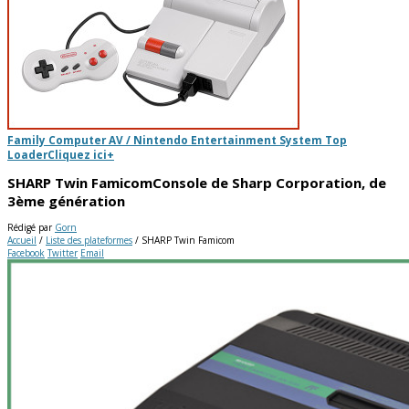
Family Computer AV / Nintendo Entertainment System Top
Loader
Cliquez ici
+
SHARP Twin Famicom
Console de Sharp Corporation, de
3ème génération
Rédigé par
Gorn
Accueil
/
Liste des plateformes
/
SHARP Twin Famicom
Facebook
Twitter
Email