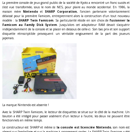
La première console de jeux grand public de la société de Kyoto a rencontré un franc succès et
s’est vue transformée, sous le nom de NES, pour plaire au monde occidental. En 1986, la
maison mère
Nintendo
et
SHARP Corporation
, l’ancien partenaire volontairement
délaissé pour la première Famicom, entreprennent alors la construction d’un tout nouveau
modèle : la
SHARP Twin Famicom
. Sa particularité réside en son choix de
fusionner la
Famicom au Family Disk System
. Jusqu’alors cet adaptateur RAM devait s’acquérir
indépendamment de la console et se placer en dessous de celle-ci. Son bas prix et son support
disquette réinscriptible provoquent un véritable engouement de la part des joueurs
japonais.
La marque Nintendo est absente !
Avec la SHARP Twin Famicom, le lecteur de disquettes se situe sur le côté de la machine. Un
bouton a été intégré pour passer aisément d’un lecteur à l’autre, les deux ne pouvant être
fonctionnels en même temps.
Le constructeur est SHARP et même si
la console est licenciée Nintendo
, son nom est
absent sur l’emballage et sur la machine à proprement parler. La SHARP Twin Famicom a été