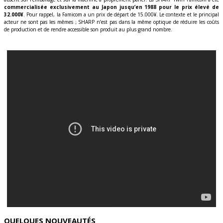
commercialisée exclusivement au Japon jusqu’en 1988 pour le prix élevé de
32.000¥
. Pour rappel, la Famicom a un prix de départ de 15.000¥. Le contexte et le principal
acteur ne sont pas les mêmes ; SHARP n’est pas dans la même optique de réduire les coûts
de production et de rendre accessible son produit au plus grand nombre.
QUELQUES NOUVEAUTÉS