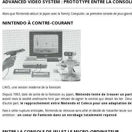
ADVANCED VIDEO SYSTEM : PROTOTYPE ENTRE LA CONSOLE
Alors que Nintendo séduit le Japon avec la Family Computer, sa première console de jeux grand p
NINTENDO À CONTRE-COURANT
L’AVS, une version moderne de la Famicom.
Depuis 1983, date de sortie de la Famicom au Japon,
Nintendo tente de trouver un part
accord mais la société américaine finit par refuser de signer le contrat qui devait les lier. D
d’autre part,
le rapprochement entre Nintendo et Coleco pour une adaptation de D
Face à cette rupture anticipée, Nintendo se retrouve sans allié et décide de travailler seule 
ambition :
un coeur de Famicom dans un enrobage totalement repensé
.
ENTRE LA CONSOLE DE JEU ET LE MICRO-ORDINATEUR