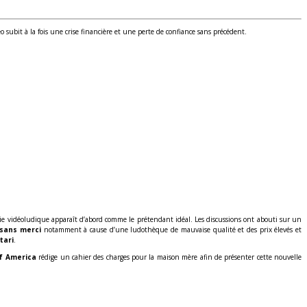
subit à la fois une crise financière et une perte de confiance sans précédent.
trie vidéoludique apparaît d’abord comme le prétendant idéal. Les discussions ont abouti sur un
 sans merci
notamment à cause d’une ludothèque de mauvaise qualité et des prix élevés et
tari
.
f America
rédige un cahier des charges pour la maison mère afin de présenter cette nouvelle