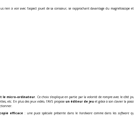
lus rien à voir avec l’aspect jouet de sa consœur, se rapprochant davantage du magnétoscope 
t le micro-ordinateur
. Ce choix s’explique en partie par la volonté de rompre avec le côté j
ttes, etc. En plus des jeux vidéo, l’AVS propose
un éditeur de jeu
et grâce à son clavier la poss
ctionner.
copie efficace
: une puce spéciale présente dans le
hardware
comme dans les
software
qui