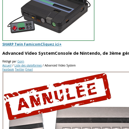
SHARP Twin Famicom
Cliquez ici
+
Advanced Video System
Console de Nintendo, de 3ème gé
Rédigé par
Gorn
Accueil
/
Liste des plateformes
/
Advanced Video System
Facebook
Twitter
Email