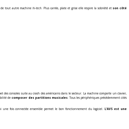
et de tout autre machine
hi-tech
. Plus carrée, plate et grise elle respire la sobriété et
son côté
ouet des consoles suite au crash des américains dans le secteur. La machine comporte un clavier,
ibilité de
composer des partitions musicales
.
Tous les périphériques précédemment cités
 une fois connectée ensemble permet le bon fonctionnement du logiciel.
L’AVS est une