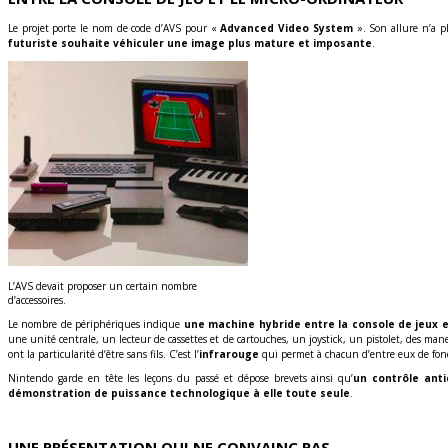
Le projet porte le nom de code d’AVS pour «
Advanced Video System
». Son allure n’a p
futuriste souhaite véhiculer une image plus mature et imposante
.
L’AVS devait proposer un certain nombre
d’accessoires.
Le nombre de périphériques indique
une machine hybride entre la console de jeux e
une unité centrale, un lecteur de cassettes et de cartouches, un joystick, un pistolet, des mane
ont la particularité d’être sans fils. C’est l’
infrarouge
qui permet à chacun d’entre eux de fon
Nintendo garde en tête les leçons du passé et dépose brevets ainsi qu’
un contrôle anti
démonstration de puissance technologique à elle toute seule
.
UNE PRÉSENTATION QUI NE CONVAINC PAS