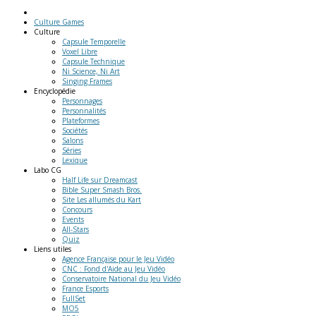
Culture Games
Culture
Capsule Temporelle
Voxel Libre
Capsule Technique
Ni Science, Ni Art
Singing Frames
Encyclopédie
Personnages
Personnalités
Plateformes
Sociétés
Salons
Séries
Lexique
Labo
CG
Half Life sur Dreamcast
Bible Super Smash Bros.
Site Les allumés du Kart
Concours
Events
All-Stars
Quiz
Liens
utiles
Agence Française pour le Jeu Vidéo
CNC : Fond d'Aide au Jeu Vidéo
Conservatoire National du Jeu Vidéo
France Esports
FullSet
MO5