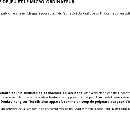
 DE JEU ET LE MICRO-ORDINATEUR
ublic, rien ne semble gagné pour autant de l’autre côté du Pacifique où l’industrie du jeu vidéo 
enaire pour la diffusion de sa machine en Occident
. Atari alors pionnier dans l’indus
eux raisons semblent barrer la route à l’entreprise nippone : D’une part
Atari subit une crise
onkey Kong sur l’Intellivision apparaît comme un coup de poignard aux yeux d’A
sur un pendant de la Famicom plus en accord avec ce nouveau territoire à conquérir.
Nintendo o