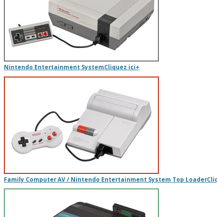
Nintendo Entertainment System
Cliquez ici
+
Family Computer AV / Nintendo Entertainment System Top Loader
Cli