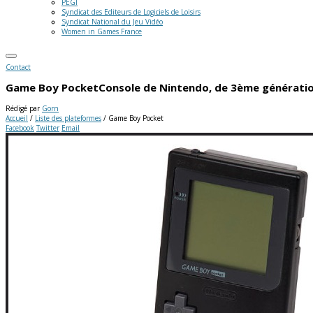
PEGI
Syndicat des Editeurs de Logiciels de Loisirs
Syndicat National du Jeu Vidéo
Women in Games France
Contact
Game Boy Pocket
Console de Nintendo, de 3ème générati
Rédigé par
Gorn
Accueil
/
Liste des plateformes
/
Game Boy Pocket
Facebook
Twitter
Email