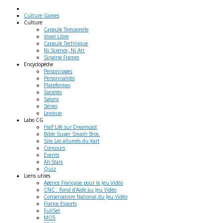
Culture Games
Culture
Capsule Temporelle
Voxel Libre
Capsule Technique
Ni Science, Ni Art
Singing Frames
Encyclopédie
Personnages
Personnalités
Plateformes
Sociétés
Salons
Séries
Lexique
Labo
CG
Half Life sur Dreamcast
Bible Super Smash Bros.
Site Les allumés du Kart
Concours
Events
All-Stars
Quiz
Liens
utiles
Agence Française pour le Jeu Vidéo
CNC : Fond d'Aide au Jeu Vidéo
Conservatoire National du Jeu Vidéo
France Esports
FullSet
MO5