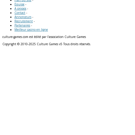
Plan du site
-
Equipe
-
A propos
-
Contact
-
Annonceurs
-
Recrutement
-
Partenaires
-
Meilleur casino en ligne
culture-games.com est édité par l'association Culture Games
Copyright © 2010-2025 Culture Games v5 Tous droits réservés.