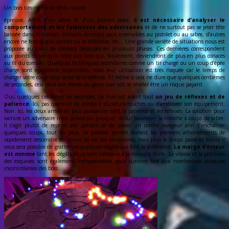
Un bon timing est la clé du succès
épreuve. Armé d’un sabre et d’un pistolet laser,
il est nécessaire d’analyser le
comportement et les faiblesses des adversaires
et de ne surtout pas se jeter tête
baissée dans le combat. Certains ennemis sont insensibles au pistolet ou au sabre, d’autres
encore ne feront que contrer ou se défendre, etc… Une grande variété de situations nous est
proposée au cours de combats découpés en plusieurs phases. Ces dernières correspondent
aux points de vie qu’il reste aux boss qui, fatalement, deviendront de plus en plus coriaces
au fil du combat. Quelques techniques secondaires comme un tir chargé ou un coup d’épée
chargé sont également disponibles, mais leur utilisation est très risquée car le temps de
charger votre coup vous laisse sans défense. Et même si cela ne dure que quelques centièmes
de secondes, cela peut soit mener au game over soit se révéler être un risque payant.
Oui, quelques
centièmes
de secondes, car Furi est avant tout
un jeu de réflexes et de
patience
. Ici, pas question de combo à plusieurs touches ou d’améliorer son équipement.
Non. Ici, les deux armes les plus puissantes sont la patience et les réflexes. La solution pour
vaincre un adversaire n’est jamais (ou presque) de lui bourriner la tronche à coups de sabre.
Il s’agit plutôt de repérer son pattern et de placer un contre ravageur afin d’enchaîner
quelques coups, tout au plus. Le pistolet permet durant les premiers affrontements de
rapidement descendre les points de vie des adversaires, mais plus le temps passe et moins il
vous sera possible de gratter ces quelques dégâts qui font la différence.
La marge d’erreur
est minime
tant les dégâts reçus sont colossaux à la moindre faute. La vitesse et la précision
des esquives sont également indispensables pour survivre face aux nombreuses attaques
incontrôlables des boss.