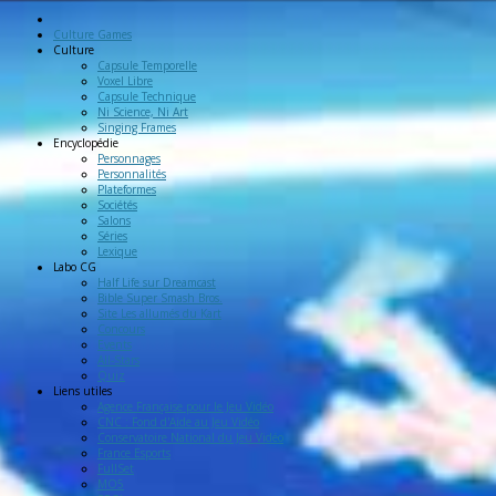
Culture Games
Culture
Capsule Temporelle
Voxel Libre
Capsule Technique
Ni Science, Ni Art
Singing Frames
Encyclopédie
Personnages
Personnalités
Plateformes
Sociétés
Salons
Séries
Lexique
Labo
CG
Half Life sur Dreamcast
Bible Super Smash Bros.
Site Les allumés du Kart
Concours
Events
All-Stars
Quiz
Liens
utiles
Agence Française pour le Jeu Vidéo
CNC : Fond d'Aide au Jeu Vidéo
Conservatoire National du Jeu Vidéo
France Esports
FullSet
MO5