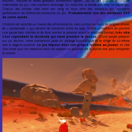
folichon. Textures et effets grossiers, animations rigides… au vu des qualités artistiques
indéniables du jeu, c’est vraiment dommage. En revanche, la bande son, elle, ne déçoit pas.
Chacun des artistes cités tient son rang et nous offre des morceaux qui rythment
parfaitement les différentes ambiances du jeu.
Probablement une des meilleurs OST
de cette année
.
L’histoire est racontée au travers des affrontements, mais surtout au cours de longues phases
de « promenade », qui servent de transition entre les boss. Si elles permettent de prendre
une pause bien méritée et de faire monter la pression avant le prochain combat,
très vite
c’est cependant la lassitude qui vient prendre le dessus
. D’une simple pression
sur un bouton, notre combattant passe en pilotage automatique et se dirige de lui-même
vers la bagarre suivante.
Le jeu impose donc son propre rythme au joueur
, et c’est
une chose que l’on ressentira dans les combats où patience est le maître mot pour remporter
la victoire.