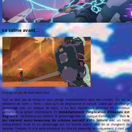
Le calme avant…
Furi est un jeu de duel avant tout
Furi ne perd pas de temps et vous plonge immédiatement dans son univers. On fait la
rencontre de notre « héros » alors qu’il est emprisonné et torturé. Libéré par un étrange
personnage avec un masque de lapin, il lui faut maintenant affronter les nombreux
gardiens de sa prison interstellaire. Et
immédiatement l’implication d’Okazaki est
flagrante
: les cheveux qui flottent, le personnage avec un masque d’animal, etc… Mais
le
jeu reprend aussi beaucoup du schéma narratif d’
Afro Samurai
avec un héros
pratiquement muet et un personnage qui lui tourne autour tout en se chargeant de
raconter l’histoire. Et si la patte artistique du titre est plaisante, techniquement il n’est pas