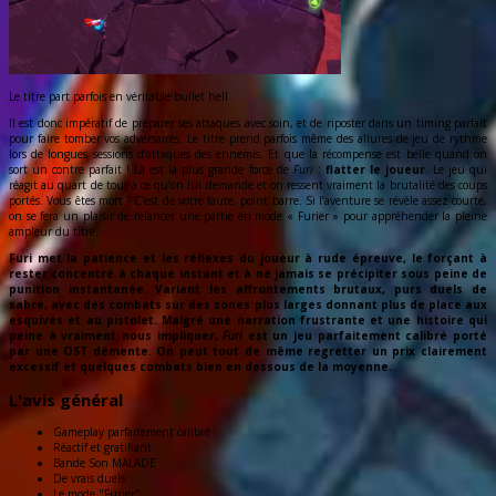
Le titre part parfois en véritable bullet hell
Il est donc impératif de préparer ses attaques avec soin, et de riposter dans un timing parfait
pour faire tomber vos adversaires. Le titre prend parfois même des allures de jeu de rythme
lors de longues sessions d’attaques des ennemis. Et que la récompense est belle quand on
sort un contre parfait ! Là est la plus grande force de
Furi
:
flatter le joueur
. Le jeu qui
réagit au quart de tour à ce qu’on lui demande et on ressent vraiment la brutalité des coups
portés. Vous êtes mort ? C’est de votre faute, point barre. Si l’aventure se révèle assez courte,
on se fera un plaisir de relancer une partie en mode « Furier » pour appréhender la pleine
ampleur du titre.
Furi met la patience et les réflexes du joueur à rude épreuve, le forçant à
rester concentré à chaque instant et à ne jamais se précipiter sous peine de
punition instantanée. Variant les affrontements brutaux, purs duels de
sabre, avec des combats sur des zones plus larges donnant plus de place aux
esquives et au pistolet. Malgré une narration frustrante et une histoire qui
peine à vraiment nous impliquer,
Furi
est un jeu parfaitement calibré porté
par une OST démente. On peut tout de même regretter un prix clairement
excessif et quelques combats bien en dessous de la moyenne.
L'avis général
Gameplay parfaitement calibré
Réactif et gratifiant
Bande Son MALADE
De vrais duels
Le mode "Furier"