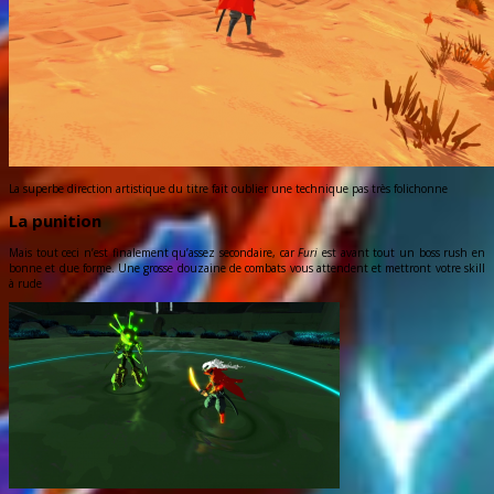
La superbe direction artistique du titre fait oublier une technique pas très folichonne
La punition
Mais tout ceci n’est finalement qu’assez secondaire, car
Furi
est avant tout un boss rush en
bonne et due forme. Une grosse douzaine de combats vous attendent et mettront votre skill
à rude