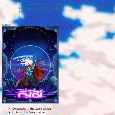
PEGI
Syndicat des Editeurs de Logiciels de Loisirs
Syndicat National du Jeu Vidéo
Women in Games France
Contact
Développeur :
The Game backers
Editeur :
The Game backers