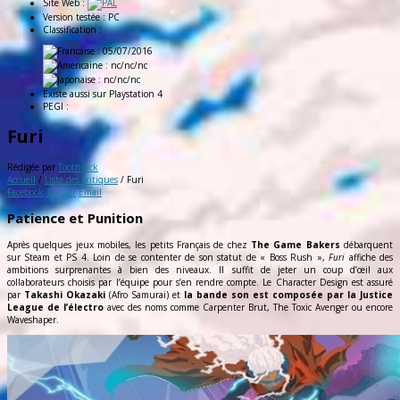
Site Web :
Version testée :
PC
Classification :
: 05/07/2016
: nc/nc/nc
: nc/nc/nc
Existe aussi sur
Playstation 4
PEGI :
Furi
Rédigée par
Toothpick
Accueil
/
Liste des critiques
/
Furi
Facebook
Twitter
Email
Patience et Punition
Après quelques jeux mobiles, les petits Français de chez
The Game Bakers
débarquent
sur Steam et PS 4. Loin de se contenter de son statut de « Boss Rush »,
Furi
affiche des
ambitions surprenantes à bien des niveaux. Il suffit de jeter un coup d’œil aux
collaborateurs choisis par l’équipe pour s’en rendre compte. Le Character Design est assuré
par
Takashi Okazaki
(Afro Samurai) et
la bande son est composée par la Justice
League de l’électro
avec des noms comme Carpenter Brut, The Toxic Avenger ou encore
Waveshaper.