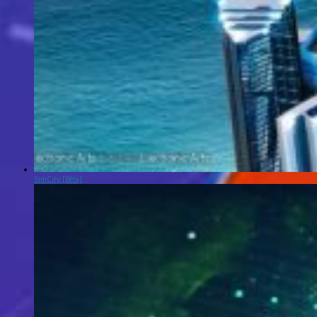
SimCity [Bêta]