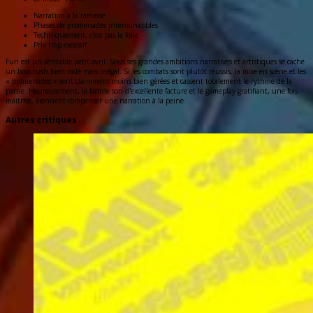
Narration à la ramasse
Phases de promenades interminabbles
Techniquement, c'est pas la folie
Prix trop excessif
Furi est un véritable petit ovni. Sous ses grandes ambitions narratives et artistiques se cache
un boss rush bien rodé mais inégal. Si les combats sont plutôt réussis, la mise en scène et les
« promenades » sont clairement moins bien gérées et cassent totalement le rythme de la
partie. Heureusement, la bande son d'excellente facture et le gameplay gratifiant, une fois
maîtrisé, viennent compenser une narration à la peine.
Autres critiques