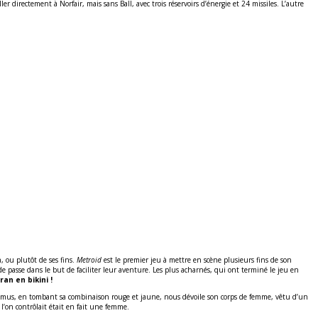
er directement à Norfair, mais sans Ball, avec trois réservoirs d’énergie et 24 missiles. L’autre
, ou plutôt de ses fins.
Metroid
est le premier jeu à mettre en scène plusieurs fins de son
 passe dans le but de faciliter leur aventure. Les plus acharnés, qui ont terminé le jeu en
an en bikini !
 Samus, en tombant sa combinaison rouge et jaune, nous dévoile son corps de femme, vêtu d’un
l’on contrôlait était en fait une femme.