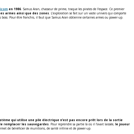
icom
en 1986
. Samus Aran, chasseur de prime, traque les pirates de l’espace. Ce premier
des armes ainsi que des zones
. L’exploration se fait sur un vaste univers qui comporte
des boss. Pour être franchis, il faut que Samus Aran obtienne certaines armes ou power-up.
stème qui utilise une pile électrique n’est pas encore prêt lors de la sortie
 de remplacer les sauvegardes
. Pour reprendre sa partie là où il l’avait laissée,
le joueur
rmet de bénéficier de munitions, de santé infinie et de power-up.