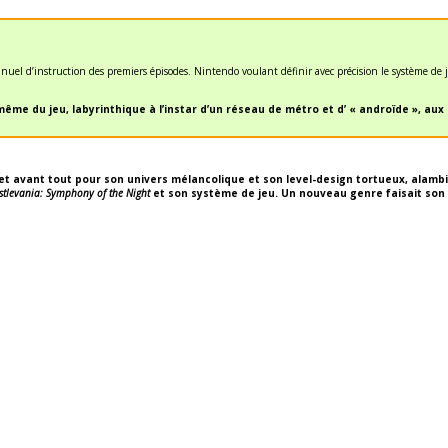
nuel d’instruction des premiers épisodes. Nintendo voulant définir avec précision le système de 
même du jeu, labyrinthique à l’instar d’un réseau de métro et d’ « androïde », au
t avant tout pour son univers mélancolique et son level-design tortueux, alambiqu
stlevania: Symphony of the Night
et son système de jeu. Un nouveau genre faisait son a