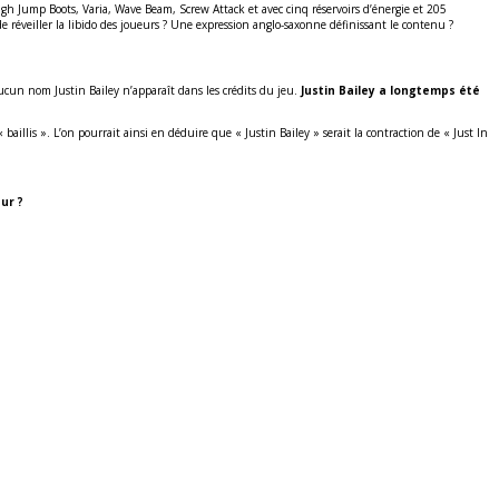
gh Jump Boots, Varia, Wave Beam, Screw Attack et avec cinq réservoirs d’énergie et 205
 réveiller la libido des joueurs ? Une expression anglo-saxonne définissant le contenu ?
aucun nom Justin Bailey n’apparaît dans les crédits du jeu.
Justin Bailey a longtemps été
baillis ». L’on pourrait ainsi en déduire que « Justin Bailey » serait la contraction de « Just In
eur ?