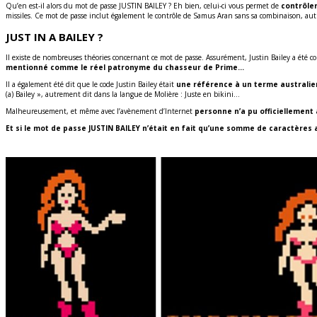
Qu’en est-il alors du mot de passe JUSTIN BAILEY ? Eh bien, celui-ci vous permet de
contrôle
missiles. Ce mot de passe inclut également le contrôle de Samus Aran sans sa combinaison, autr
JUST IN A BAILEY ?
Il existe de nombreuses théories concernant ce mot de passe. Assurément, Justin Bailey a été c
mentionné comme le réel patronyme du chasseur de Prime…
Il a également été dit que le code Justin Bailey était
une référence à un terme australien 
(a) Bailey », autrement dit dans la langue de Molière : Juste en bikini…
Malheureusement, et même avec l’avènement d’Internet
personne n’a pu officiellement a
Et si le mot de passe JUSTIN BAILEY n’était en fait qu’une somme de caractère