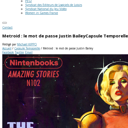
PEGI
Syndicat des Editeurs de Logiciels de Loisirs
Syndicat National du Jeu Vidéo
Women in Games France
Contact
Metroid : le mot de passe Justin Bailey
Capsule Temporelle
Rédigé par
Michaël KIPPO
Accueil
/
Capsule Temporelle
/
Metroid : le mot de passe Justin Bailey
Facebook
Twitter
Email