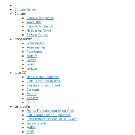
Culture Games
Culture
Capsule Temporelle
Voxel Libre
Capsule Technique
Ni Science, Ni Art
Singing Frames
Encyclopédie
Personnages
Personnalités
Plateformes
Sociétés
Salons
Séries
Lexique
Labo
CG
Half Life sur Dreamcast
Bible Super Smash Bros.
Site Les allumés du Kart
Concours
Events
All-Stars
Quiz
Liens
utiles
Agence Française pour le Jeu Vidéo
CNC : Fond d'Aide au Jeu Vidéo
Conservatoire National du Jeu Vidéo
France Esports
FullSet
MO5