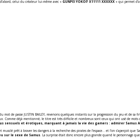
d’abord, celui du créateur lui-même avec «
GUNPEI YOKOI? X11111 XXXXXX
» qui permet d’all
du mot de passe JUSTIN BAILEY, revenons quelques instants sur la progression du jeu et de sa fin
x. Comme déjà mentionné, le titre est très difficile et nombreux sont ceux qui ont usé de mots de
s sensuels et érotiques, marquant à jamais la vie des gamers : admirer Samus Ar
musclé prêt à braver les dangers à la recherche des pirates de l’espace… et l’on s’aperçoit que
jeu sur le sexe de Samus
. La surprise était donc encore plus grande quand le personnage que 