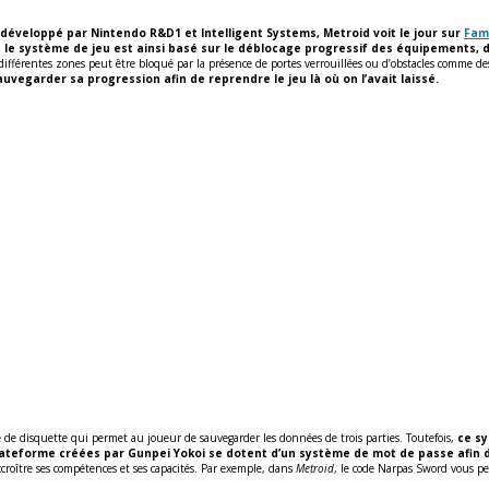
développé par Nintendo R&D1 et Intelligent Systems, Metroid voit le jour sur
Fam
, le système de jeu est ainsi basé sur le déblocage progressif des équipements, 
 différentes zones peut être bloqué par la présence de portes verrouillées ou d’obstacles comme 
t sauvegarder sa progression afin de reprendre le jeu là où on l’avait laissé.
 de disquette qui permet au joueur de sauvegarder les données de trois parties. Toutefois,
ce sy
plateforme créées par Gunpei Yokoi se dotent d’un système de mot de passe afin
croître ses compétences et ses capacités. Par exemple, dans
Metroid
, le code Narpas Sword vous pe