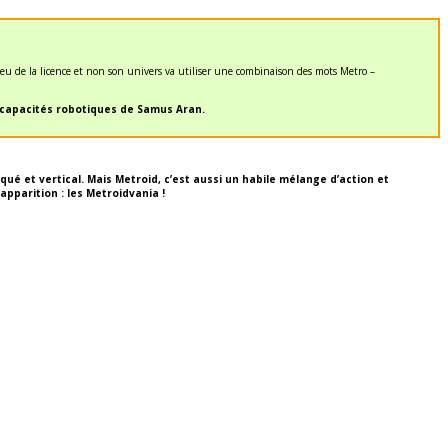
jeu de la licence et non son univers va utiliser une combinaison des mots Metro –
x capacités robotiques de Samus Aran.
é et vertical. Mais Metroid, c’est aussi un habile mélange d’action et
pparition : les Metroidvania !