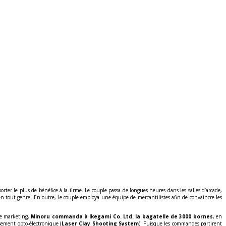
r le plus de bénéfice à la firme. Le couple passa de longues heures dans les salles d’arcade,
en tout genre. En outre, le couple employa une équipe de mercantilistes afin de convaincre les
ne marketing,
Minoru commanda à Ikegami Co. Ltd. la bagatelle de 3000 bornes
, en
ssement opto-électronique (
Laser Clay Shooting System
). Puisque les commandes partirent