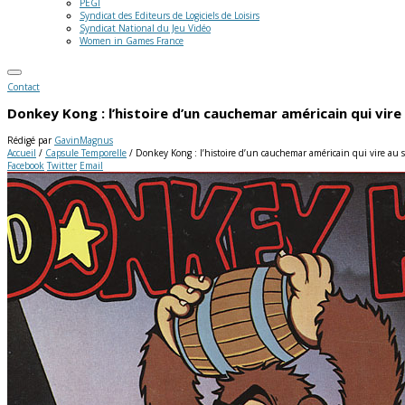
PEGI
Syndicat des Editeurs de Logiciels de Loisirs
Syndicat National du Jeu Vidéo
Women in Games France
Contact
Donkey Kong : l’histoire d’un cauchemar américain qui vire
Rédigé par
GavinMagnus
Accueil
/
Capsule Temporelle
/
Donkey Kong : l’histoire d’un cauchemar américain qui vire au 
Facebook
Twitter
Email