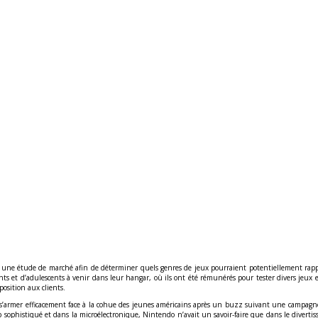
une étude de marché afin de déterminer quels genres de jeux pourraient potentiellement rapporte
ts et d’adulescents à venir dans leur hangar, où ils ont été rémunérés pour tester divers jeux 
position aux clients.
r s’armer efficacement face à la cohue des jeunes américains après un buzz suivant une campag
 sophistiqué et dans la microélectronique, Nintendo n’avait un savoir-faire que dans le diverti