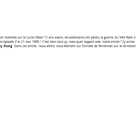
ers hommes sur la Lune c’était 11 ans avant, les américains ont perdu la guerre du Viêt Nam il
 épisode V le 21 mai 1980 ! C’est bien tout ça, mais quel rapport avec notre article ? J’y arrive.
ey Kong
. Dans cet article, nous allons nous étendre sur l’arrivée de Nintendo sur le territoire