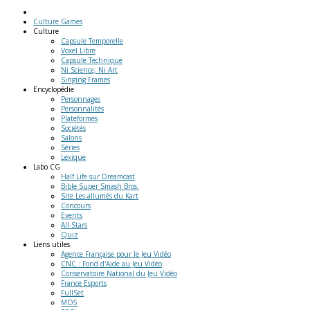
Culture Games
Culture
Capsule Temporelle
Voxel Libre
Capsule Technique
Ni Science, Ni Art
Singing Frames
Encyclopédie
Personnages
Personnalités
Plateformes
Sociétés
Salons
Séries
Lexique
Labo
CG
Half Life sur Dreamcast
Bible Super Smash Bros.
Site Les allumés du Kart
Concours
Events
All-Stars
Quiz
Liens
utiles
Agence Française pour le Jeu Vidéo
CNC : Fond d'Aide au Jeu Vidéo
Conservatoire National du Jeu Vidéo
France Esports
FullSet
MO5