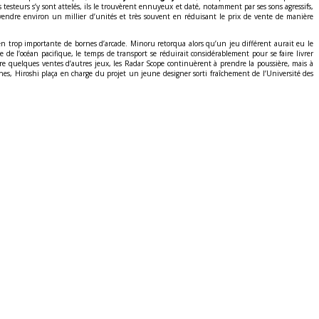
es testeurs s’y sont attelés, ils le trouvèrent ennuyeux et daté, notamment par ses sons agressifs,
à vendre environ un millier d’unités et très souvent en réduisant le prix de vente de manière
en trop importante de bornes d’arcade. Minoru retorqua alors qu’un jeu différent aurait eu le
 de l’océan pacifique, le temps de transport se réduirait considérablement pour se faire livrer
quelques ventes d’autres jeux, les Radar Scope continuèrent à prendre la poussière, mais à
hes, Hiroshi plaça en charge du projet un jeune designer sorti fraîchement de l’Université des