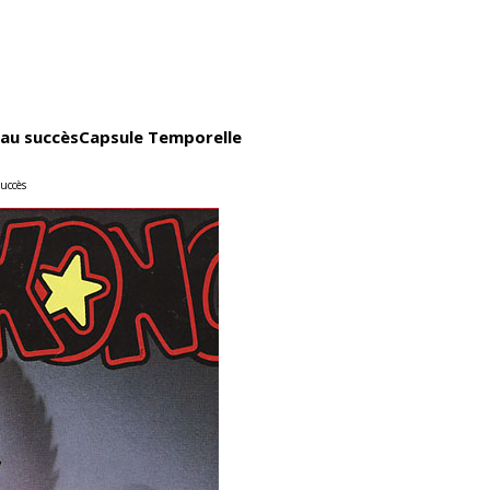
 au succès
Capsule Temporelle
succès