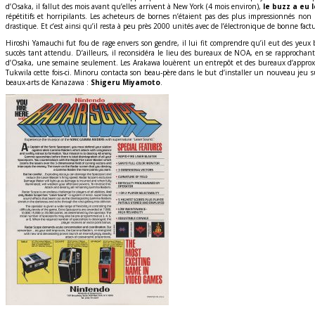
d’Osaka, il fallut des mois avant qu’elles arrivent à New York (4 mois environ),
le buzz a eu 
répétitifs et horripilants. Les acheteurs de bornes n’étaient pas des plus impressionnés non
drastique. Et c’est ainsi qu’il resta à peu près 2000 unités avec de l’électronique de bonne fac
Hiroshi Yamauchi fut fou de rage envers son gendre, il lui fit comprendre qu’il eut des yeux
succès tant attendu. D’ailleurs, il reconsidéra le lieu des bureaux de NOA, en se rapprochant 
d’Osaka, une semaine seulement. Les Arakawa louèrent un entrepôt et des bureaux d’approxi
Tukwila cette fois-ci. Minoru contacta son beau-père dans le but d’installer un nouveau jeu s
beaux-arts de Kanazawa :
Shigeru Miyamoto
.