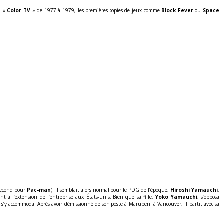
s «
Color TV
» de 1977 à 1979, les premières copies de jeux comme
Block Fever
ou
Space
second pour
Pac-man
). Il semblait alors normal pour le PDG de l’époque,
Hiroshi Yamauchi
,
t à l’extension de l’entreprise aux États-unis. Bien que sa fille,
Yoko Yamauchi
, s’opposa
t s’y accommoda. Après avoir démissionné de son poste à Marubeni à Vancouver, il partit avec sa