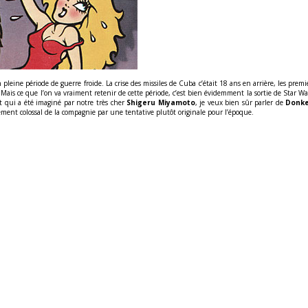
e période de guerre froide. La crise des missiles de Cuba c’était 18 ans en arrière, les premi
Mais ce que l’on va vraiment retenir de cette période, c’est bien évidemment la sortie de Star Wars
t qui a été imaginé par notre très cher
Shigeru Miyamoto
, je veux bien sûr parler de
Donk
sement colossal de la compagnie par une tentative plutôt originale pour l’époque.