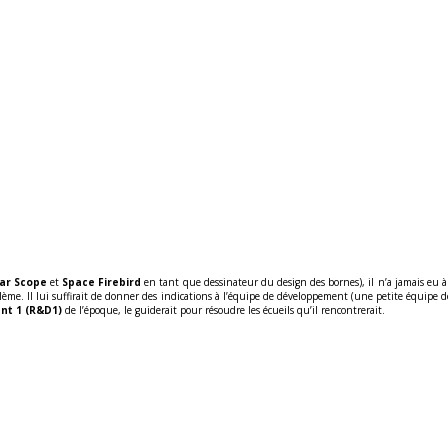
ar Scope
et
Space Firebird
en tant que dessinateur du design des bornes), il n’a jamais eu à 
ème. Il lui suffirait de donner des indications à l’équipe de développement (une petite équipe 
nt 1 (R&D1)
de l’époque, le guiderait pour résoudre les écueils qu’il rencontrerait.