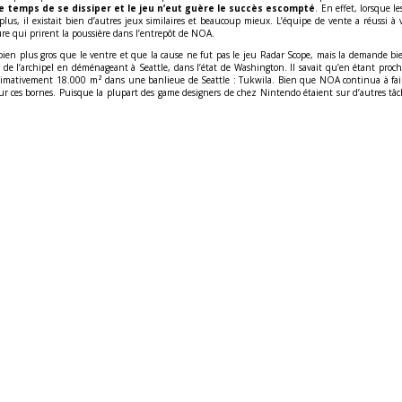
le temps de se dissiper et le jeu n’eut guère le succès escompté
. En effet, lorsque l
 plus, il existait bien d’autres jeux similaires et beaucoup mieux. L’équipe de vente a réussi 
ture qui prirent la poussière dans l’entrepôt de NOA.
 bien plus gros que le ventre et que la cause ne fut pas le jeu Radar Scope, mais la demande bi
de l’archipel en déménageant à Seattle, dans l’état de Washington. Il savait qu’en étant proche
mativement 18.000 m² dans une banlieue de Seattle : Tukwila. Bien que NOA continua à faire 
ur ces bornes. Puisque la plupart des game designers de chez Nintendo étaient sur d’autres tâc