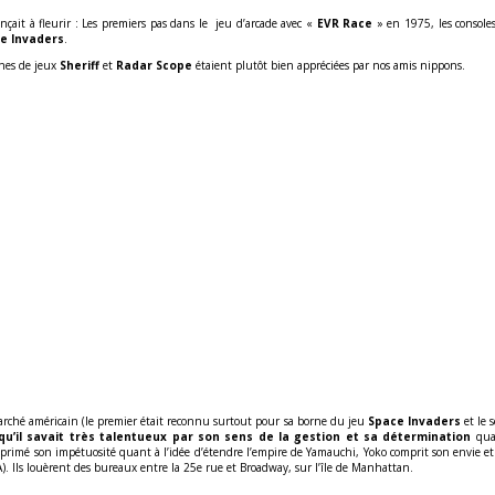
ait à fleurir : Les premiers pas dans le jeu d’arcade avec «
EVR Race
» en 1975, les console
e Invaders
.
rnes de jeux
Sheriff
et
Radar Scope
étaient plutôt bien appréciées par nos amis nippons.
rché américain (le premier était reconnu surtout pour sa borne du jeu
Space Invaders
et le 
qu’il savait très talentueux par son sens de la gestion et sa détermination
quan
r exprimé son impétuosité quant à l’idée d’étendre l’empire de Yamauchi, Yoko comprit son envie e
. Ils louèrent des bureaux entre la 25e rue et Broadway, sur l’île de Manhattan.