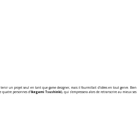
tenir un projet seul en tant que game designer, mais il fourmillait d’idées en tout genre. Bien
de quatre personnes d’
Ikegami Tsushinki
), qui s’empressera alors de retranscrire au mieux ses