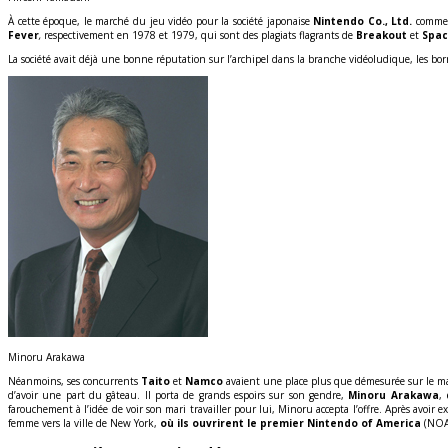
À cette époque, le marché du jeu vidéo pour la société japonaise
Nintendo Co., Ltd.
commenç
Fever
,
respectivement en 1978 et 1979, qui sont des plagiats flagrants de
Breakout
et
Spac
La société avait déjà une bonne réputation sur l’archipel dans la branche vidéoludique, les bo
Minoru Arakawa
Néanmoins, ses concurrents
Taito
et
Namco
avaient une place plus que démesurée sur le ma
d’avoir une part du gâteau. Il porta de grands espoirs sur son gendre,
Minoru Arakawa
,
farouchement à l’idée de voir son mari travailler pour lui, Minoru accepta l’offre. Après avoi
femme vers la ville de New York,
où ils ouvrirent le premier
Nintendo of America
(NOA)