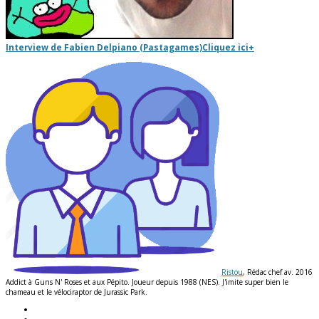
Interview de Fabien Delpiano (Pastagames)
Cliquez ici
+
Ristou
, Rédac chef av. 2016
Addict à Guns N' Roses et aux Pépito. Joueur depuis 1988 (NES). J'imite super bien le
chameau et le vélociraptor de Jurassic Park.