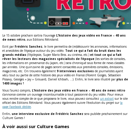
Le 15 octobre prochain sortira l’ouvrage
L’histoire des jeux vidéo en France – 40 ans
de news rétro
, aux Editions Rétroland.
Ecrit par
Frédéric Sanchez
, le livre permettra de (re)découvrir les annonces, informations
et anecdotes de l’époque autour du jeu vidéo.
Tout ce qui a fait du bruit dans les
grands médias
(l’épilepsie, Super Mario Bros. au cinéma, etc.)
et tout ce qui a fait
rêver les lecteurs des magazines spécialisés de l’époque
(les sorties de consoles,
les informations en provenance du Japon, etc.) sera chroniqué sous forme de news classées
par années. Une quinzaine de pages seront consacrées aux premières consoles, émissions,
magazines, etc. On trouvera également
9 interviews exclusives
de journalistes ayant
vécu tout ou partie de cette histoire des jeux vidéo en France (Florent Gorges, Sébastien
Pissavy, Georges « Jay » Grouard, Daniel Ichbiah, …). Enfin, le livre sera illustré par
plus de
1400 images !
Vous l’aurez compris,
L’histoire des jeux vidéo en France – 40 ans de news rétro
s’annonce comme un ouvrage incontournable à tout passionné du jeu vidéo. Pour mieux
vous rendre compte de ce que proposera le livre, vous pouvez consultez
un extrait
sur le site
officiel des Editions Rétroland. Vous pouvez également suivre l’évolution du projet sur
la
page Facebook dédiée
.
Enfin,
une interview exclusive de Frédéric Sanchez
sera publiée prochainement sur
Culture Games !
À voir aussi sur Culture Games