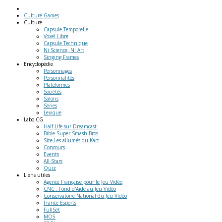
Culture Games
Culture
Capsule Temporelle
Voxel Libre
Capsule Technique
Ni Science, Ni Art
Singing Frames
Encyclopédie
Personnages
Personnalités
Plateformes
Sociétés
Salons
Séries
Lexique
Labo
CG
Half Life sur Dreamcast
Bible Super Smash Bros.
Site Les allumés du Kart
Concours
Events
All-Stars
Quiz
Liens
utiles
Agence Française pour le Jeu Vidéo
CNC : Fond d'Aide au Jeu Vidéo
Conservatoire National du Jeu Vidéo
France Esports
FullSet
MO5