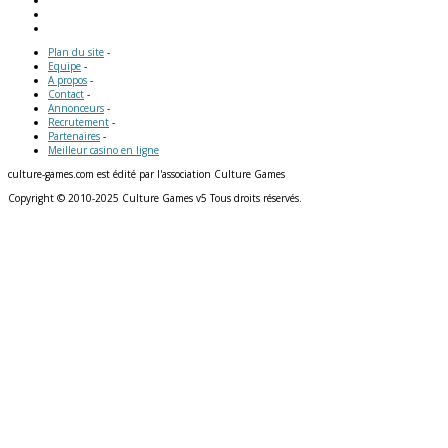
Plan du site
-
Equipe
-
A propos
-
Contact
-
Annonceurs
-
Recrutement
-
Partenaires
-
Meilleur casino en ligne
culture-games.com est édité par l'association Culture Games
Copyright © 2010-2025 Culture Games v5 Tous droits réservés.