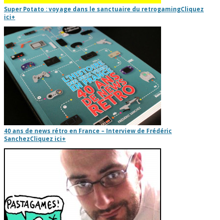
Super Potato : voyage dans le sanctuaire du retrogaming
Cliquez
ici
+
40 ans de news rétro en France – Interview de Frédéric
Sanchez
Cliquez ici
+