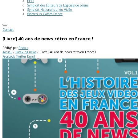
PEGI
Syndicat des Editeurs de Logiciels de Loisirs
Syndicat National du Jeu Vidéo
Women in Games France
Contact
[Livre] 40 ans de news rétro en France !
Rédigé par
Ristou
Accueil
/
Breaking news
/
[Livre] 40 ans de news rétro en France !
Facebook
Twitter
Email