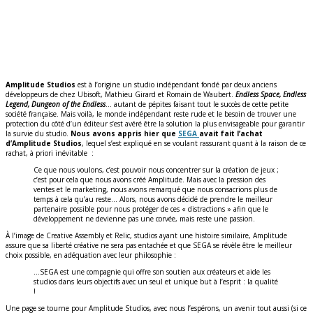
Amplitude Studios
est à l’origine un studio indépendant fondé par deux anciens
développeurs de chez Ubisoft, Mathieu Girard et Romain de Waubert.
Endless Space, Endless
Legend, Dungeon of the Endless
… autant de pépites faisant tout le succès de cette petite
société française. Mais voilà, le monde indépendant reste rude et le besoin de trouver une
protection du côté d’un éditeur s’est avéré être la solution la plus envisageable pour garantir
la survie du studio.
Nous avons appris hier que
SEGA
avait fait l’achat
d’Amplitude Studios
, lequel s’est expliqué en se voulant rassurant quant à la raison de ce
rachat, à priori inévitable :
Ce que nous voulons, c’est pouvoir nous concentrer sur la création de jeux ;
c’est pour cela que nous avons créé Amplitude. Mais avec la pression des
ventes et le marketing, nous avons remarqué que nous consacrions plus de
temps à cela qu’au reste… Alors, nous avons décidé de prendre le meilleur
partenaire possible pour nous protéger de ces « distractions » afin que le
développement ne devienne pas une corvée, mais reste une passion.
À l’image de Creative Assembly et Relic, studios ayant une histoire similaire, Amplitude
assure que sa liberté créative ne sera pas entachée et que SEGA se révèle être le meilleur
choix possible, en adéquation avec leur philosophie :
…SEGA est une compagnie qui offre son soutien aux créateurs et aide les
studios dans leurs objectifs avec un seul et unique but à l’esprit : la qualité
!
Une page se tourne pour Amplitude Studios, avec nous l’espérons, un avenir tout aussi (si ce