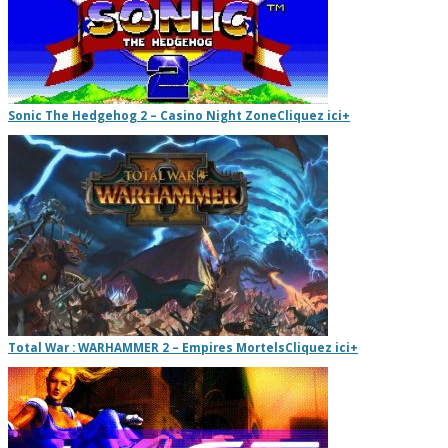
Sonic The Hedgehog 2 – Casino Night Zone
Cliquez ici
+
Total War : WARHAMMER 2 – Empires Mortels
Cliquez ici
+