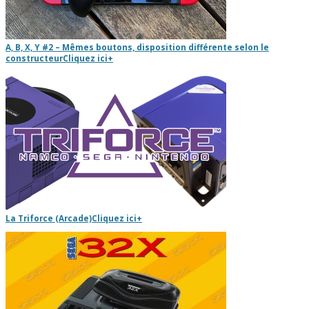
A, B, X, Y #2 – Mêmes boutons, disposition différente selon le
constructeur
Cliquez ici
+
La Triforce (Arcade)
Cliquez ici
+