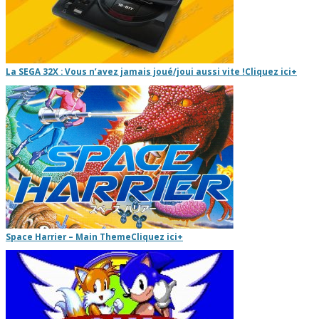
La SEGA 32X : Vous n’avez jamais joué/joui aussi vite !
Cliquez ici
+
Space Harrier – Main Theme
Cliquez ici
+