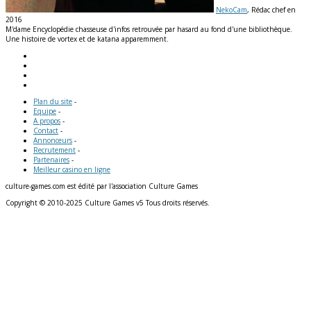
NekoCam
, Rédac chef en
2016
M'dame Encyclopédie chasseuse d'infos retrouvée par hasard au fond d'une bibliothèque.
Une histoire de vortex et de katana apparemment.
Plan du site
-
Equipe
-
A propos
-
Contact
-
Annonceurs
-
Recrutement
-
Partenaires
-
Meilleur casino en ligne
culture-games.com est édité par l'association Culture Games
Copyright © 2010-2025 Culture Games v5 Tous droits réservés.