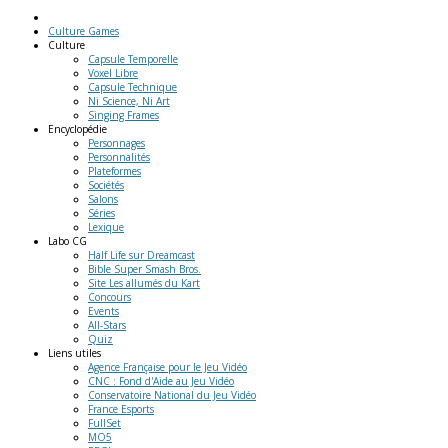
Culture Games
Culture
Capsule Temporelle
Voxel Libre
Capsule Technique
Ni Science, Ni Art
Singing Frames
Encyclopédie
Personnages
Personnalités
Plateformes
Sociétés
Salons
Séries
Lexique
Labo
CG
Half Life sur Dreamcast
Bible Super Smash Bros.
Site Les allumés du Kart
Concours
Events
All-Stars
Quiz
Liens
utiles
Agence Française pour le Jeu Vidéo
CNC : Fond d'Aide au Jeu Vidéo
Conservatoire National du Jeu Vidéo
France Esports
FullSet
MO5