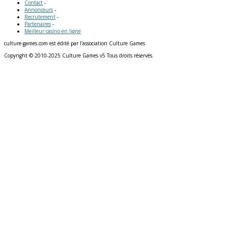
Contact
-
Annonceurs
-
Recrutement
-
Partenaires
-
Meilleur casino en ligne
culture-games.com est édité par l'association Culture Games
Copyright © 2010-2025 Culture Games v5 Tous droits réservés.