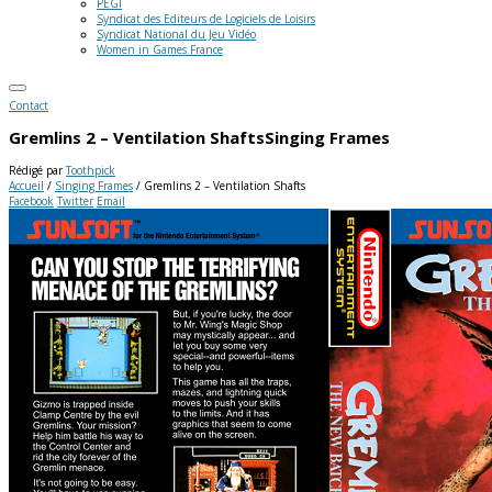
PEGI
Syndicat des Editeurs de Logiciels de Loisirs
Syndicat National du Jeu Vidéo
Women in Games France
Contact
Gremlins 2 – Ventilation Shafts
Singing Frames
Rédigé par
Toothpick
Accueil
/
Singing Frames
/
Gremlins 2 – Ventilation Shafts
Facebook
Twitter
Email