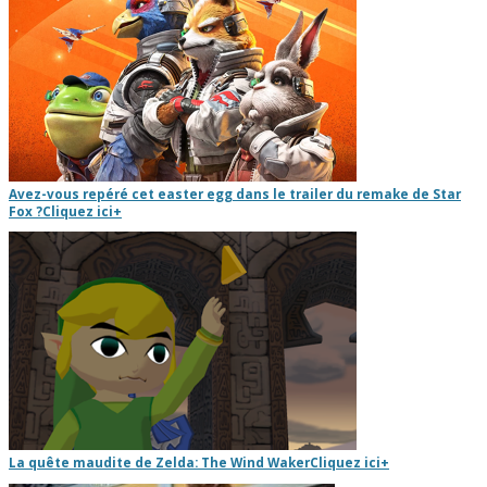
Avez-vous repéré cet easter egg dans le trailer du remake de Star
Fox ?
Cliquez ici
+
La quête maudite de Zelda: The Wind Waker
Cliquez ici
+