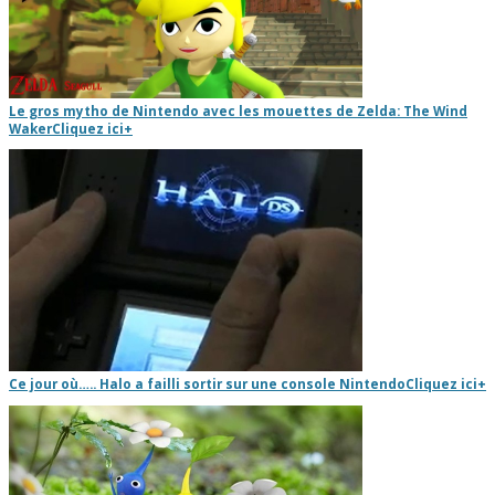
Le gros mytho de Nintendo avec les mouettes de Zelda: The Wind
Waker
Cliquez ici
+
Ce jour où….. Halo a failli sortir sur une console Nintendo
Cliquez ici
+