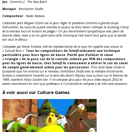
Jeu
:
Gremlins 2 : The New Batch
Musique
: Ventilation Shafts
Compositeur
: Naoki Kodaka
L’adorable petit
Mogwaï Gizmo
est là pour régler le problème
Gremlins
à grands coups
d’allumette. Au cours de quatre mondes le joueur va donc devoir nettoyer le building Clamp
de la menace tout en évitant les pièges ! Un jeu franchement sympathique avec plein de
bonnes idées, mais si on en parle dans cette chronique c’est avant tout parce que sa bande-
son vaut le détour.
Composée par
Naoki Kodaka
, elle est représentative de ce que l’on appelle avec amour la
«
Sunsoft Bass
».
Tous les compositeurs de
Sunsoft
utilisaient une technique
particulière pour leurs lignes de basse. Plutôt que d’utiliser le canal
« triangle » de la puce son de la console, utilisée par 95% des compositeurs
pour les lignes de basse, chez
Sunsoft
ils s’amusaient à altérer le son du canal
de sample généralement utilisé pour les percussions
. D’où cette basse ronde et
puissante que l’on entend sur le morceau
Ventilation Shafts
avec sa mélodie entraînante.
Kodaka
a notamment travaillé sur la série des
Albert Odyssey
mais surtout sur le
Batman
de
1989, excellent
Ninja Gaiden-like
. Il ne compose plus pour les jeux vidéo depuis 2002 et
exerce maintenant en tant que professeur à l’université et compose à de très rares occasions.
À voir aussi sur Culture Games