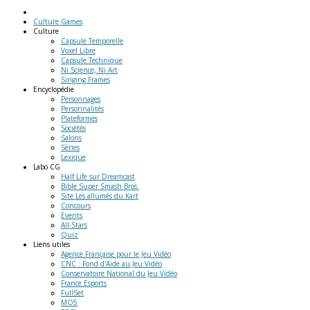
Culture Games
Culture
Capsule Temporelle
Voxel Libre
Capsule Technique
Ni Science, Ni Art
Singing Frames
Encyclopédie
Personnages
Personnalités
Plateformes
Sociétés
Salons
Séries
Lexique
Labo
CG
Half Life sur Dreamcast
Bible Super Smash Bros.
Site Les allumés du Kart
Concours
Events
All-Stars
Quiz
Liens
utiles
Agence Française pour le Jeu Vidéo
CNC : Fond d'Aide au Jeu Vidéo
Conservatoire National du Jeu Vidéo
France Esports
FullSet
MO5