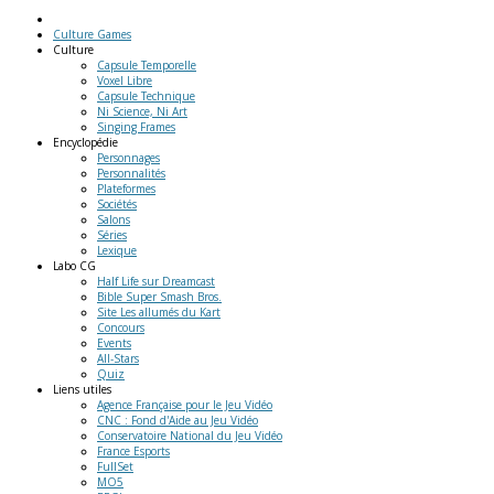
Culture Games
Culture
Capsule Temporelle
Voxel Libre
Capsule Technique
Ni Science, Ni Art
Singing Frames
Encyclopédie
Personnages
Personnalités
Plateformes
Sociétés
Salons
Séries
Lexique
Labo
CG
Half Life sur Dreamcast
Bible Super Smash Bros.
Site Les allumés du Kart
Concours
Events
All-Stars
Quiz
Liens
utiles
Agence Française pour le Jeu Vidéo
CNC : Fond d'Aide au Jeu Vidéo
Conservatoire National du Jeu Vidéo
France Esports
FullSet
MO5