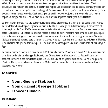
Le fait que George Stobbart soit si attachant vient de sa personnalité toute particulière. En
effet, il sera souvent amené à rencontrer des gens décalés ou anti-conformistes. C’est
pourquoi on l’entendra toujours sortir des répliques désopilantes, le tout accompagné de son
accent « so british », grâce au doublage d’
Emmanuel Curtil
(même si il est américain). Si sa
popularité est aussi élevée, c’est aussi parce qu’il trouve toujours le moyen de sortir une
réplique cinglante ou une vanne foireuse dans n’importe quel type de situation.
Le bon vieux Stobbart aura cependant quelques problèmes à la fin de l’épisode trois. Après
s’être défait d’un dragon légendaire sur la butte du village de Glastonbury, il est arrêté et
interrogé par la CIA. L’affaire se répendra très vite et la réputation de George en prendra un
coup (Lobineau lui interdira même l‘accès à son site sur l‘histoire médiévale). C’est pourquoi
il se retrouvera à gérer un bureau de cautionnement minable dans le ghetto New-Yorkais
(épisode quatre). Ayant perdu le contact avec Nicole, il tombe alors amoureux d’
Anna Maria
,
une charmante jeune femme qui lui demande de décrypter un manuscrit datant du Moyen
Âge.
Par un épisode 1 sortie en décembre 2013 puis l’épisode 2 sortie en avril 2014, le cinquième
chapitre de la vie de George Stobbart,
Les Chevaliers de Baphomet : La Malédiction du
serpent
, revient à ses fondations par un jeu en 2D et en
point and click
. Dans une galerie
d’art de Paris, le vol d’un tableau « La Maledicció » ouvre l’enquête sur laquelle se lance
George avec Nicole.
Identité
Nom :
George Stobbart
Nom original :
George Stobbart
Espèce :
Humain
Relations
Personnages