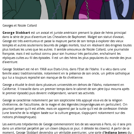
Georges et Nicole Collard
George Stobbart
est un avocat et juriste américain prenant la place de héros principal
dans la série de jeux d’aventure Les Chevaliers de Baphomet. Malgré son statut d’avocat,
George est très aventureux et passe la majeure partie de son temps à explorer des vieux
temples et autres souterrains bourrés de pièges mortels, tout en résolvant des énigmes toutes
plus tordues les unes que les autres. Il semble amoureux de Nicole Collard, une journaliste
française, mais il est surtout connu pour son humour très particulier, enchaînant les
répliques cultes au fil des épisodes. Il est un des héros les plus populaires du monde des jeux
d’aventure.
George Stobbart est né en 1968 aux Etats-Unis, dans l’Etat de l’Idaho. Il a vécu dans une
famille assez traditionnaliste, notamment en la présence de son oncle, un prêtre catholique
qui lui a toujours reproché son manque de foi chrétienne.
George a étudié le droit dans plusieurs universités en dehors de l’Idaho, notamment en
Californie. Il travaille dans un premier temps dans le cabinet de son père (qui mourra après
le premier épisode) puis devient indépendant, variant ses activités.
George se caractérise notamment par son scepticisme très appuyé vis-à-vis de la religion
chrétienne, de l’occultisme, de la magie et des légendes (moyenâgeuses en particulier). On
pourrait penser qu’il est athée, mais on apprend par la suite qu’il est de confession théiste
(une branche de la religion basée sur la culture grecque, s’appuyant notamment sur des
notions philosophiques).
Les aventures trépidantes de George commenceront lors de ses vacances à Paris, où il sera pris
dans un attentat perpétré par un clown (depuis ce jour, il déteste les clowns). A partir de ce
moment, George Stobbart deviendra un véritable aventurier, une sorte d’
Indiana Jones
du