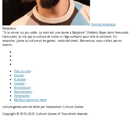
François Anastacio
,
Rédacteur
"Si la vie est un jeu vidéo. La mort est une danse à Babylone" (Frédéric Boyer dans Hamurabi
Hamurabi). Je n'ai pas la culture de niche ni l'égo suffisant pour dire le contraire. En
revanche, j'aime la culture et les games ; mots-clef check. Bienvenue, vous n'allez pas en
revenir.
Plan du site
-
Equipe
-
A propos
-
Contact
-
Annonceurs
-
Recrutement
-
Partenaires
-
Meilleur casino en ligne
culture-games.com est édité par l'association Culture Games
Copyright © 2010-2025 Culture Games v5 Tous droits réservés.