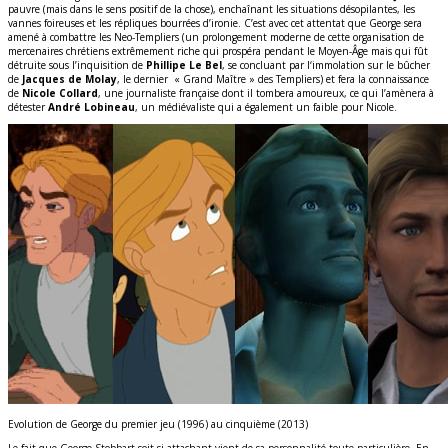
pauvre (mais dans le sens positif de la chose), enchaînant les situations désopilantes, les
vannes foireuses et les répliques bourrées d’ironie. C’est avec cet attentat que George sera
amené à combattre les Neo-Templiers (un prolongement moderne de cette organisation de
mercenaires chrétiens extrêmement riche qui prospéra pendant le Moyen-Âge mais qui fût
détruite sous l’inquisition de
Phillipe Le Bel
, se concluant par l‘immolation sur le bûcher
de
Jacques de Molay
, le dernier « Grand Maître » des Templiers) et fera la connaissance
de
Nicole Collard
, une journaliste française dont il tombera amoureux, ce qui l’amènera à
détester
André Lobineau
, un médiévaliste qui a également un faible pour Nicole.
Evolution de George du premier jeu (1996) au cinquième (2013)