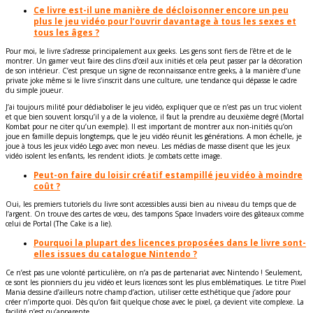
Ce livre est-il une manière de décloisonner encore un peu
plus le jeu vidéo pour l’ouvrir davantage à tous les sexes et
tous les âges ?
Pour moi, le livre s’adresse principalement aux geeks. Les gens sont fiers de l’être et de le
montrer. Un gamer veut faire des clins d’œil aux initiés et cela peut passer par la décoration
de son intérieur. C’est presque un signe de reconnaissance entre geeks, à la manière d’une
private joke même si le livre s’inscrit dans une culture, une tendance qui dépasse le cadre
du simple joueur.
J’ai toujours milité pour dédiaboliser le jeu vidéo, expliquer que ce n’est pas un truc violent
et que bien souvent lorsqu’il y a de la violence, il faut la prendre au deuxième degré (Mortal
Kombat pour ne citer qu’un exemple). Il est important de montrer aux non-initiés qu’on
joue en famille depuis longtemps, que le jeu vidéo réunit les générations. A mon échelle, je
joue à tous les jeux vidéo Lego avec mon neveu. Les médias de masse disent que les jeux
vidéo isolent les enfants, les rendent idiots. Je combats cette image.
Peut-on faire du loisir créatif estampillé jeu vidéo à moindre
coût ?
Oui, les premiers tutoriels du livre sont accessibles aussi bien au niveau du temps que de
l’argent. On trouve des cartes de vœu, des tampons Space Invaders voire des gâteaux comme
celui de Portal (The Cake is a lie).
Pourquoi la plupart des licences proposées dans le livre sont-
elles issues du catalogue Nintendo ?
Ce n’est pas une volonté particulière, on n’a pas de partenariat avec Nintendo ! Seulement,
ce sont les pionniers du jeu vidéo et leurs licences sont les plus emblématiques. Le titre Pixel
Mania dessine d’ailleurs notre champ d’action, utiliser cette esthétique que j’adore pour
créer n’importe quoi. Dès qu’on fait quelque chose avec le pixel, ça devient vite complexe. La
facilité n’est qu’apparente.