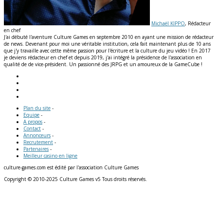
Michaël KIPPO
, Rédacteur
en chef
J'ai débuté l'aventure Culture Games en septembre 2010 en ayant une mission de rédacteur
de news. Devenant pour moi une véritable institution, cela fait maintenant plus de 10 ans
que j'y travaille avec cette même passion pour l'écriture et la culture du jeu vidéo ! En 2017
je deviens rédacteur en chef et depuis 2019, j'ai intégré la présidence de l'association en
qualité de de vice-président. Un passionné des JRPG et un amoureux de la GameCube !
Plan du site
-
Equipe
-
A propos
-
Contact
-
Annonceurs
-
Recrutement
-
Partenaires
-
Meilleur casino en ligne
culture-games.com est édité par l'association Culture Games
Copyright © 2010-2025 Culture Games v5 Tous droits réservés.