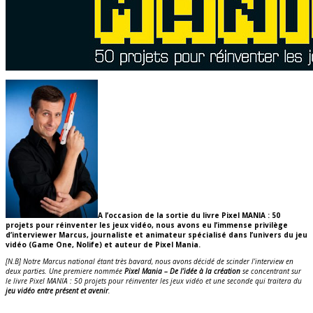
A l’occasion de la sortie du livre Pixel MANIA : 50
projets pour réinventer les jeux vidéo, nous avons eu l’immense privilège
d’interviewer Marcus, journaliste et animateur spécialisé dans l’univers du jeu
vidéo (Game One, Nolife) et auteur de Pixel Mania.
[N.B] Notre Marcus national étant très bavard, nous avons décidé de scinder l’interview en
deux parties. Une premiere nommée
Pixel Mania – De l’idée à la création
se concentrant sur
le livre Pixel MANIA : 50 projets pour réinventer les jeux vidéo et une seconde qui traitera du
jeu vidéo entre présent et avenir
.