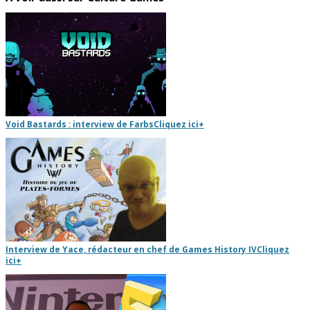
Void Bastards : interview de Farbs
Cliquez ici
+
Interview de Yace, rédacteur en chef de Games History IV
Cliquez
ici
+