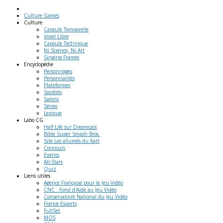
Culture Games
Culture
Capsule Temporelle
Voxel Libre
Capsule Technique
Ni Science, Ni Art
Singing Frames
Encyclopédie
Personnages
Personnalités
Plateformes
Sociétés
Salons
Séries
Lexique
Labo
CG
Half Life sur Dreamcast
Bible Super Smash Bros.
Site Les allumés du Kart
Concours
Events
All-Stars
Quiz
Liens
utiles
Agence Française pour le Jeu Vidéo
CNC : Fond d'Aide au Jeu Vidéo
Conservatoire National du Jeu Vidéo
France Esports
FullSet
MO5