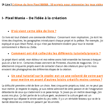
[A
Lire ]
Critique du livre Pixel MANIA : 50 projets pour réinventer les jeux vidéo
I- Pixel Mania – De l’idée à la création
D’où vient cette idée de livre ?
Ce livre est tout d’abord une commande d’éditeur. Concernant mon implication, j’ai écrit les
titres des chapitres, les paragraphes introduisant chaque projet et la préface. Par exemple, j’ai
expliqué ce que c’était Portal, ce qui n’est pas forcément évident pour tout le monde
contrairement à Mario ou Zelda.
Comment ont été collectés les différents tutoriels/projets ?
Le projet étant validé, mon éditeur et moi-même avons listé ensemble les licences à évoquer
puis on a fait le tri. Certaines choses viennent de Pinterest, d’autres de magazines. On a
sélectionné cinquante projets avant de contacter chacun des créateurs pour qu’ils nous
envoient des photographies des différentes étapes de la création.
Un seul tutoriel sur le
cosplay
, est-ce une volonté de votre part
pour mettre en avant d’autres loisirs créatifs moins connus ?
La difficulté première a été de faire un choix. Avec cinquante projets au total, on ne peut pas
tout mettre. Je respecte le cosplay, je suis même admiratif de cette passion et de l’imagination
débordante de ceux qui s’adonnent à ce passe-temps. Si j’avais pu en mettre davantage, j’en
aurais mis plus. Ça fait partie de la culture geek, seulement la culture geek est un
imaginaire qui dépasse le stricte cadre du jeu vidéo. Il y a un véritable faisceau qui va de la
bande dessinée au cinéma en passant par les animés.