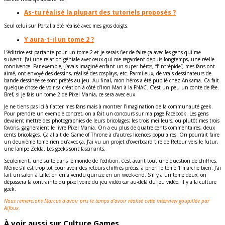
As-tu réalisé la plupart des tutoriels proposés ?
Seul celui sur Portal a été réalisé avec mes gros doigts.
Y aura-t-il un tome 2 ?
L’éditrice est partante pour un tome 2 et je serais fier de faire ça avec les gens qui me
suivent. J’ai une relation géniale avec ceux qui me regardent depuis longtemps, une réelle
connivence. Par exemple, j’avais imaginé enfant un super-héros, “l’intrépide”, mes fans ont
aimé, ont envoyé des dessins, réalisé des cosplays, etc. Parmi eux, de vrais dessinateurs de
bande dessinée se sont prêtés au jeu. Au final, mon héros a été publié chez Ankama. Ca fait
quelque chose de voir sa création à côté d’Iron Man à la FNAC. C’est un peu un conte de fée.
Bref, si je fais un tome 2 de Pixel Mania, ce sera avec eux.
Je ne tiens pas ici à flatter mes fans mais à montrer l’imagination de la communauté geek.
Pour prendre un exemple concret, on a fait un concours sur ma page Facebook. Les gens
devaient mettre des photographies de leurs bricolages; les trois meilleurs, ou plutôt mes trois
favoris, gagneraient le livre Pixel Mania. On a eu plus de quatre cents commentaires, deux
cents bricolages. Ça allait de Game of Throne à d’autres licences populaires. On pourrait faire
un deuxième tome rien qu’avec ça. J’ai vu un projet d’overboard tiré de Retour vers le futur,
une lampe Zelda. Les geeks sont fascinants.
Seulement, une suite dans le monde de l’édition, c’est avant tout une question de chiffres.
Même s’il est trop tôt pour avoir des retours chiffrés précis, a priori le tome 1 marche bien. J’ai
fait un salon à Lille, on en a vendu quinze en un week-end. S’il y a un tome deux, on
dépassera la contrainte du pixel voire du jeu vidéo car au-delà du jeu vidéo, il y a la culture
geek.
Nous remercions Marcus d’avoir pris le temps d’avoir réalisé cette interview goupillée par
Alfoux.
À voir aussi sur Culture Games