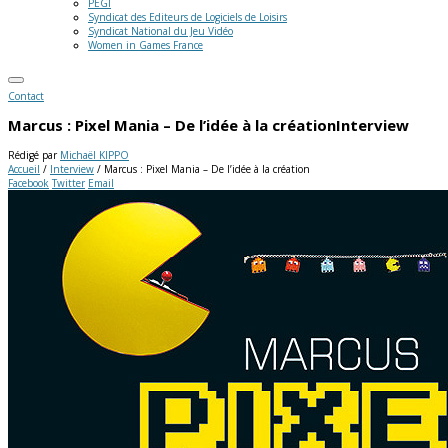
PEGI
Syndicat des Editeurs de Logiciels de Loisirs
Syndicat National du Jeu Vidéo
Women in Games France
Contact
Marcus : Pixel Mania – De l’idée à la création
Interview
Rédigé par
Michaël KIPPO
Accueil
/
Interview
/
Marcus : Pixel Mania – De l’idée à la création
Facebook
Twitter
Email