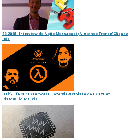
E3 2015 : Interview de Najib Messaoudi (Nintendo France)
Cliquez
ici
+
Half-Life sur Dreamcast : interview croisée de Drizzt et
Ristou
Cliquez ici
+