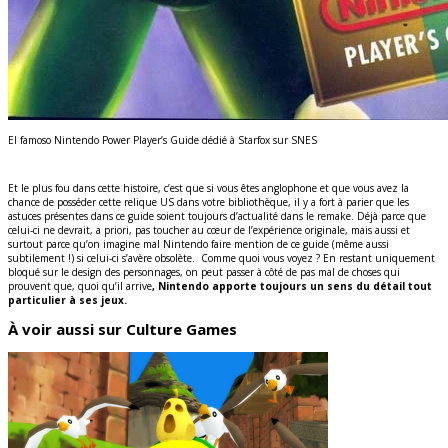
El famoso Nintendo Power Player’s Guide dédié à Starfox sur SNES
Et le plus fou dans cette histoire, c’est que si vous êtes anglophone et que vous avez la
chance de posséder cette relique US dans votre bibliothèque, il y a fort à parier que les
astuces présentes dans ce guide soient toujours d’actualité dans le remake. Déjà parce que
celui-ci ne devrait, a priori, pas toucher au cœur de l’expérience originale, mais aussi et
surtout parce qu’on imagine mal Nintendo faire mention de ce guide (même aussi
subtilement !) si celui-ci s’avère obsolète. Comme quoi vous voyez ? En restant uniquement
bloqué sur le design des personnages, on peut passer à côté de pas mal de choses qui
prouvent que, quoi qu’il arrive
, Nintendo apporte toujours un sens du détail tout
particulier à ses jeux.
À voir aussi sur Culture Games