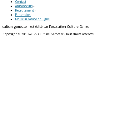
Contact
-
Annonceurs
-
Recrutement
-
Partenaires
-
Meilleur casino en ligne
culture-games.com est édité par l'association Culture Games
Copyright © 2010-2025 Culture Games v5 Tous droits réservés.