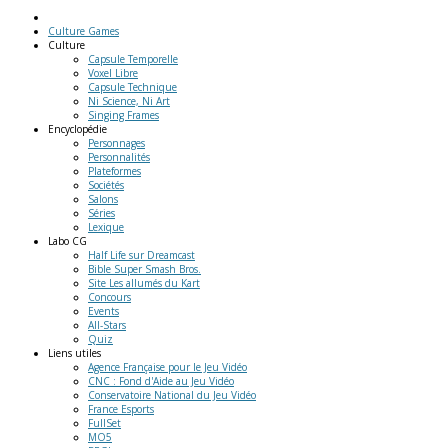
Culture Games
Culture
Capsule Temporelle
Voxel Libre
Capsule Technique
Ni Science, Ni Art
Singing Frames
Encyclopédie
Personnages
Personnalités
Plateformes
Sociétés
Salons
Séries
Lexique
Labo
CG
Half Life sur Dreamcast
Bible Super Smash Bros.
Site Les allumés du Kart
Concours
Events
All-Stars
Quiz
Liens
utiles
Agence Française pour le Jeu Vidéo
CNC : Fond d'Aide au Jeu Vidéo
Conservatoire National du Jeu Vidéo
France Esports
FullSet
MO5