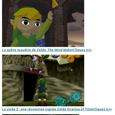
La quête maudite de Zelda: The Wind Waker
Cliquez ici
+
La visée Z : une révolution signée Zelda Ocarina of Time
Cliquez ici
+