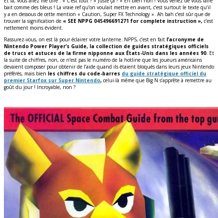
Et là, vous allez me dire : « C’est tout ? » Juste ça ? » Eh bien non ! Vous venez de vous faire
bait comme des bleus ! La vraie ref qu’on voulait mettre en avant, c’est surtout le texte qu’il
y a en dessous de cette mention « Caution, Super FX Technology ». Ah bah c’est sûr que de
trouver la signification de
« SEE NPPG 045496691271 for complete instruction »,
c’est
nettement moins évident.
Rassurez-vous, on est là pour éclairer votre lanterne. NPPS, c’est en fait
l’acronyme de
Nintendo Power Player’s Guide, la collection de guides stratégiques officiels
de trucs et astuces de la firme nipponne aux États-Unis dans les années 90
. Et
la suite de chiffres, non, ce n’est pas le numéro de la hotline que les joueurs américains
devaient composer pour obtenir de l’aide quand ils étaient bloqués dans leurs jeux Nintendo
préférés, mais bien
les chiffres du code-barres
du guide stratégique officiel du
premier Starfox sur Super Nintendo
,
celui-là même que Big N s’apprête à remettre au
goût du jour ! Incroyable, non ?