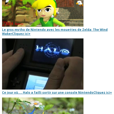
Le gros mytho de Nintendo avec les mouettes de Zelda: The Wind
Waker
Cliquez ici
+
Ce jour où….. Halo a failli sortir sur une console Nintendo
Cliquez ici
+