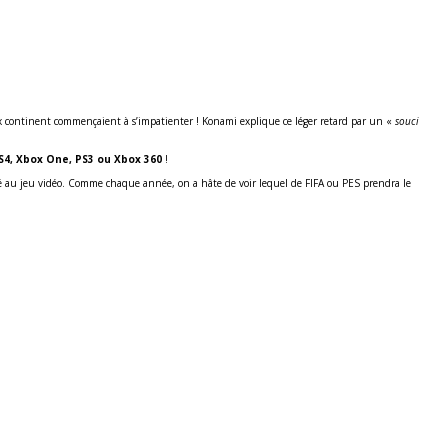
x continent commençaient à s’impatienter ! Konami explique ce léger retard par un «
souci
S4, Xbox One, PS3 ou Xbox 360
!
é au jeu vidéo. Comme chaque année, on a hâte de voir lequel de FIFA ou PES prendra le