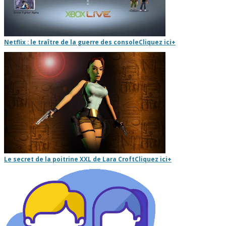
Netflix : le traître de la guerre des console
Cliquez ici
+
Le secret de la poitrine XXL de Lara Croft
Cliquez ici
+