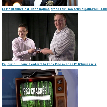
Cette prophétie d’Hidéo Kojima prend tout son sens aujourd’hui…
Cliq
Ce jour-où… Sony à enterré la Xbox One avec sa PS4
Cliquez ici
+