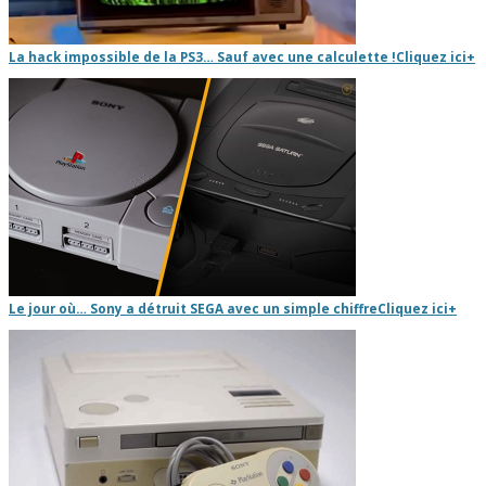
La hack impossible de la PS3… Sauf avec une calculette !
Cliquez ici
+
Le jour où… Sony a détruit SEGA avec un simple chiffre
Cliquez ici
+