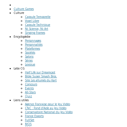
Culture Games
Culture
Capsule Temporelle
Voxel Libre
Capsule Technique
Ni Science, Ni Art
Singing Frames
Encyclopédie
Personnages
Personnalités
Plateformes
Sociétés
Salons
Séries
Lexique
Labo
CG
Half Life sur Dreamcast
Bible Super Smash Bros.
Site Les allumés du Kart
Concours
Events
All-Stars
Quiz
Liens
utiles
Agence Française pour le Jeu Vidéo
CNC : Fond d'Aide au Jeu Vidéo
Conservatoire National du Jeu Vidéo
France Esports
FullSet
MO5