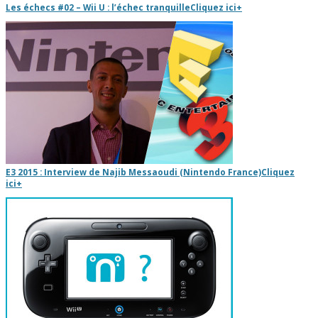
Les échecs #02 – Wii U : l’échec tranquille
Cliquez ici
+
E3 2015 : Interview de Najib Messaoudi (Nintendo France)
Cliquez
ici
+