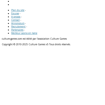
Plan du site
-
Equipe
-
A propos
-
Contact
-
Annonceurs
-
Recrutement
-
Partenaires
-
Meilleur casino en ligne
culture-games.com est édité par l'association Culture Games
Copyright © 2010-2025 Culture Games v5 Tous droits réservés.