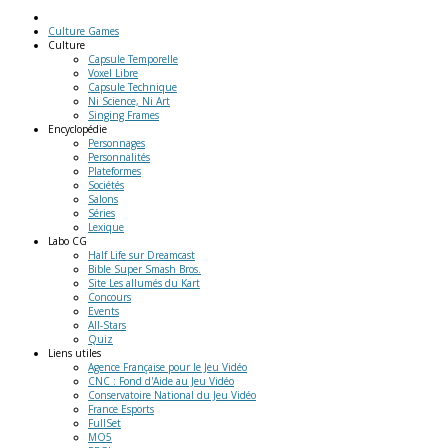
Culture Games
Culture
Capsule Temporelle
Voxel Libre
Capsule Technique
Ni Science, Ni Art
Singing Frames
Encyclopédie
Personnages
Personnalités
Plateformes
Sociétés
Salons
Séries
Lexique
Labo
CG
Half Life sur Dreamcast
Bible Super Smash Bros.
Site Les allumés du Kart
Concours
Events
All-Stars
Quiz
Liens
utiles
Agence Française pour le Jeu Vidéo
CNC : Fond d'Aide au Jeu Vidéo
Conservatoire National du Jeu Vidéo
France Esports
FullSet
MO5