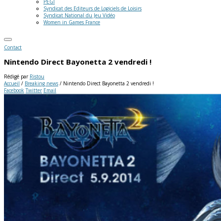
PEGI
Syndicat des Editeurs de Logiciels de Loisirs
Syndicat National du Jeu Vidéo
Women in Games France
Contact
Nintendo Direct Bayonetta 2 vendredi !
Rédigé par
Ristou
Accueil
/
Breaking news
/
Nintendo Direct Bayonetta 2 vendredi !
Facebook
Twitter
Email