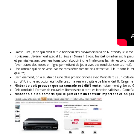
Smash Bros., série qui avait fait le bonheur des pro-gamers fans de Nintendo, leur ava
horizons.
L’événement spécial E3
Super Smash Bros. Invitational
en est la preu
et permissives aux premiers tours pour aboutir à une finale dans les mêmes conditions 
l’avant (avec des modes en ligne permettant de jouer avec des conditions de tournoi).
Une console qui ne se vend pas est considérée comme peu attractive, il faut donc la r
qualité).
Dernièrement, on a eu droit à une offre promotionnelle avec Mario Kart 8 (un code de 
sur WiiU), une réduction était offerte sur la version digitale de Mario Kart 8. Ce ge
Nintendo doit prouver que sa console est différente
, notamment grâce au 
Cela conduit à l’arrivée de nouvelles licences exploitant les fonctionnalités du GameP
Nintendo a bien compris que le prix était un facteur important et on peu