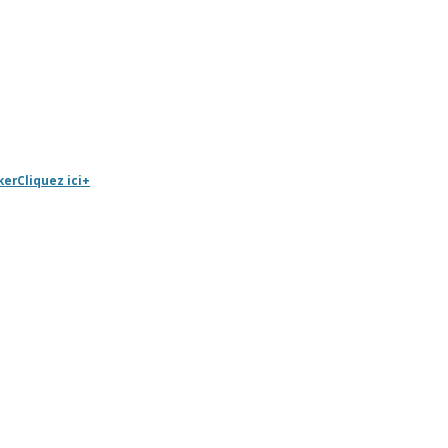
ker
Cliquez ici
+