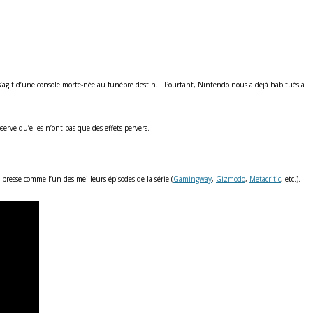
il s’agit d’une console morte-née au funèbre destin… Pourtant, Nintendo nous a déjà habitués à
erve qu’elles n’ont pas que des effets pervers.
la presse comme l’un des meilleurs épisodes de la série (
Gamingway
,
Gizmodo
,
Metacritic
, etc.).