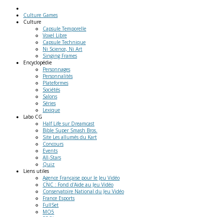
Culture Games
Culture
Capsule Temporelle
Voxel Libre
Capsule Technique
Ni Science, Ni Art
Singing Frames
Encyclopédie
Personnages
Personnalités
Plateformes
Sociétés
Salons
Séries
Lexique
Labo
CG
Half Life sur Dreamcast
Bible Super Smash Bros.
Site Les allumés du Kart
Concours
Events
All-Stars
Quiz
Liens
utiles
Agence Française pour le Jeu Vidéo
CNC : Fond d'Aide au Jeu Vidéo
Conservatoire National du Jeu Vidéo
France Esports
FullSet
MO5