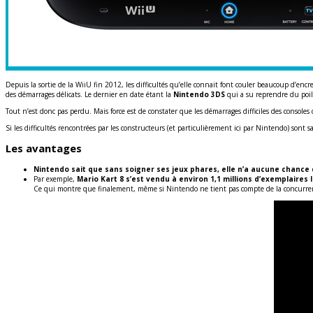
Depuis la sortie de la WiiU fin 2012, les difficultés qu’elle connait font couler beaucoup d’e
des démarrages délicats. Le dernier en date étant la
Nintendo 3DS
qui a su reprendre du poil
Tout n’est donc pas perdu. Mais force est de constater que les démarrages difficiles des conso
Si les difficultés rencontrées par les constructeurs (et particulièrement ici par Nintendo) sont
Les avantages
Nintendo sait que sans soigner ses jeux phares, elle n’a aucune chance 
Par exemple,
Mario Kart 8 s’est vendu à environ 1,1 millions d’exemplaires
Ce qui montre que finalement, même si Nintendo ne tient pas compte de la concurrence, l