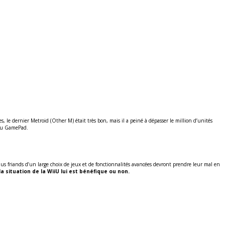
s, le dernier Metroid (Other M) était très bon, mais il a peiné à dépasser le million d’unités
n du GamePad.
lus friands d’un large choix de jeux et de fonctionnalités avancées devront prendre leur mal en
la situation de la WiiU lui est bénéfique ou non.