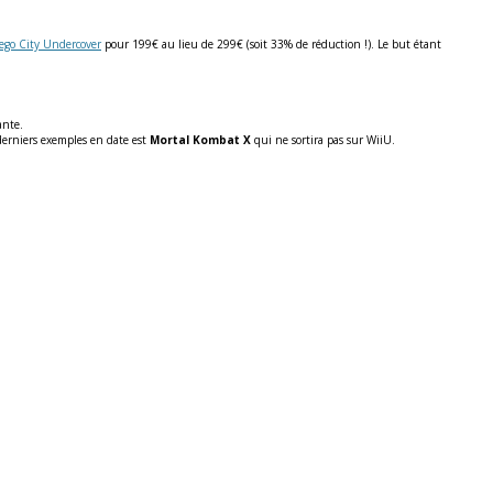
ego City Undercover
pour 199€ au lieu de 299€ (soit 33% de réduction !). Le but étant
ante.
derniers exemples en date est
Mortal Kombat X
qui ne sortira pas sur WiiU.