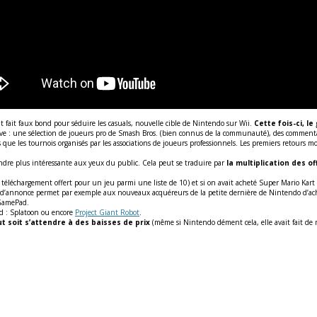
it fait faux bond pour séduire les casuals, nouvelle cible de Nintendo sur Wii.
Cette fois-ci, l
ve : une sélection de joueurs pro de Smash Bros. (bien connus de la communauté), des commentat
que les tournois organisés par les associations de joueurs professionnels. Les premiers retours m
endre plus intéressante aux yeux du public. Cela peut se traduire par
la multiplication des o
téléchargement offert pour un jeu parmi une liste de 10) et si on avait acheté Super Mario Kart
nre d’annonce permet par exemple aux nouveaux acquéreurs de la petite dernière de Nintendo d’ach
GamePad.
ad : Splatoon ou encore
Project Giant Robot
.
t soit s’attendre à des baisses de prix
(même si Nintendo dément cela, elle avait fait d