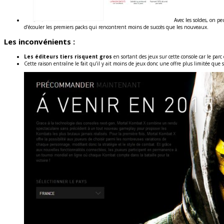
Avec les soldes, on p
d’écouler les premiers packs qui rencontrent moins de succès que les nouveaux.
Les inconvénients :
Les éditeurs tiers risquent gros
en sortant des jeux sur cette console car le parc
Cette raison entraîne le fait qu’il y ait moins de jeux donc une offre plus limitée 