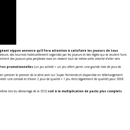
e géant nippon annonce qu’il fera attention à satisfaire les joueurs de tous
eurs, des tournois habituellement organisés par les joueurs et des règles qui se veulent funs
ontrent des joueurs pros perplexes mais on ressent tout de même cette volonté d’aller vers
ffres promotionnelles
(un jeu acheté = un jeu offert parmi une grande liste de jeux de
 en premier le premier de la série sorti sur Super Nintendo et disponible en téléchargement
eter une console et d’avoir 2 jeux de qualité + 1 jeu rétro (également de qualité) pour 300€.
e même lors du démarrage de la 3DS)
soit à la multiplication de packs plus complets
.