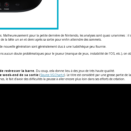
ncres. Malheureusement pour la petite dernière de Nintendo, les analyses sont quasi unanimes : 
 de la bête un an et demi après sa sortie pour enfin atteindre des sommets.
les de nouvelle génération sont généralement dus à une ludothèque peu fournie.
 sans aucun doute problématiques pour le joueur (manque de jeux, instabilité de l’OS, etc.), on obs
de redresser la barre.
Du coup, cela donne lieu à des jeux de très haute qualité.
 le week-end de sa sortie
(
Source VGChartz
). Le titre est considéré par une grosse partie de 
e fait d’avoir des difficultés la pousse à aller encore plus loin dans ses efforts de création.