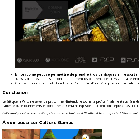
Nintendo ne peut se permettre de prendre trop de risques en ressortan
sur Wii, donc ces licences ne sont pas forcément les plus rentables. L’E3 2014 a cepen
On ressent une vraie frustration lorsque l’on est fan d’une série plus ou moins aba
Conclusion
Le fait que la WiiU ne se vende pas comme Nintendo le souhaite profite finalement aux fans de 
patience ou se tourner vers les concurrents. Certains types de jeux sont sous-représentés et ce
Cette analyse est sujette à débat, chacun ressentant ces difficultés et leurs impacts différemment
À voir aussi sur Culture Games