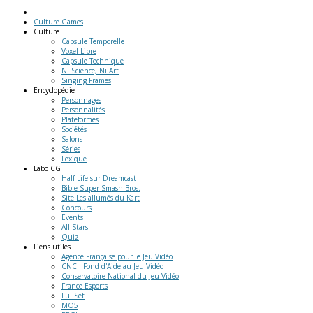
Culture Games
Culture
Capsule Temporelle
Voxel Libre
Capsule Technique
Ni Science, Ni Art
Singing Frames
Encyclopédie
Personnages
Personnalités
Plateformes
Sociétés
Salons
Séries
Lexique
Labo
CG
Half Life sur Dreamcast
Bible Super Smash Bros.
Site Les allumés du Kart
Concours
Events
All-Stars
Quiz
Liens
utiles
Agence Française pour le Jeu Vidéo
CNC : Fond d'Aide au Jeu Vidéo
Conservatoire National du Jeu Vidéo
France Esports
FullSet
MO5