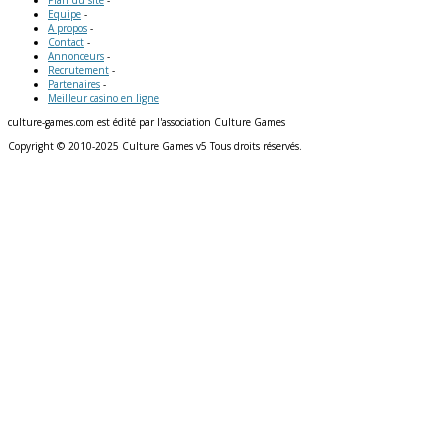
Plan du site
-
Equipe
-
A propos
-
Contact
-
Annonceurs
-
Recrutement
-
Partenaires
-
Meilleur casino en ligne
culture-games.com est édité par l'association Culture Games
Copyright © 2010-2025 Culture Games v5 Tous droits réservés.