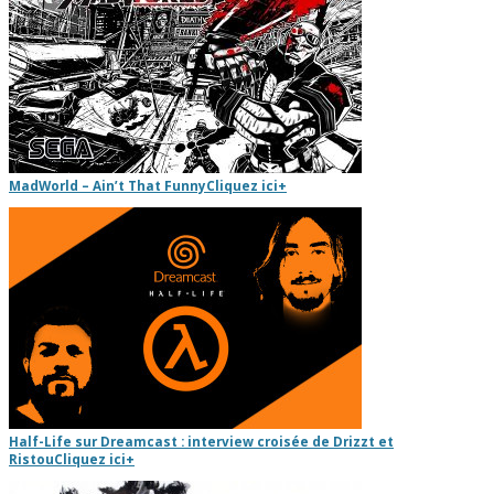
MadWorld – Ain’t That Funny
Cliquez ici
+
Half-Life sur Dreamcast : interview croisée de Drizzt et
Ristou
Cliquez ici
+