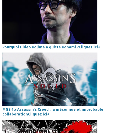
Pourquoi Hideo Kojima a quitté Konami ?
Cliquez ici
+
MGS 4 x Assassin’s Creed : la méconnue et improbable
collaboration
Cliquez ici
+