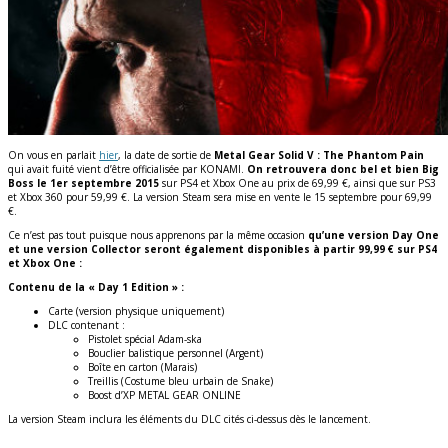
On vous en parlait
hier
, la date de sortie de
Metal Gear Solid V : The Phantom Pain
qui avait fuité vient d’être officialisée par KONAMI.
On retrouvera donc bel et bien Big
Boss le 1er septembre 2015
sur PS4 et Xbox One au prix de 69,99 €, ainsi que sur PS3
et Xbox 360 pour 59,99 €. La version Steam sera mise en vente le 15 septembre pour 69,99
€.
Ce n’est pas tout puisque nous apprenons par la même occasion
qu’une version Day One
et une version Collector seront également disponibles à partir 99,99 € sur PS4
et Xbox One :
Contenu de la « Day 1 Edition » :
Carte (version physique uniquement)
DLC contenant :
Pistolet spécial Adam-ska
Bouclier balistique personnel (Argent)
Boîte en carton (Marais)
Treillis (Costume bleu urbain de Snake)
Boost d’XP METAL GEAR ONLINE
La version Steam inclura les éléments du DLC cités ci-dessus dès le lancement.