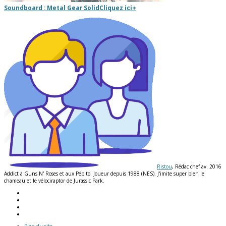
Soundboard : Metal Gear Solid
Cliquez ici
+
Ristou
, Rédac chef av. 2016
Addict à Guns N' Roses et aux Pépito. Joueur depuis 1988 (NES). J'imite super bien le
chameau et le vélociraptor de Jurassic Park.