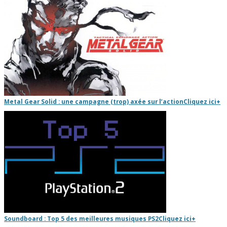
Metal Gear Solid : une campagne (trop) axée sur l’action
Cliquez ici
+
Soundboard : Top 5 des meilleures musiques PS2
Cliquez ici
+