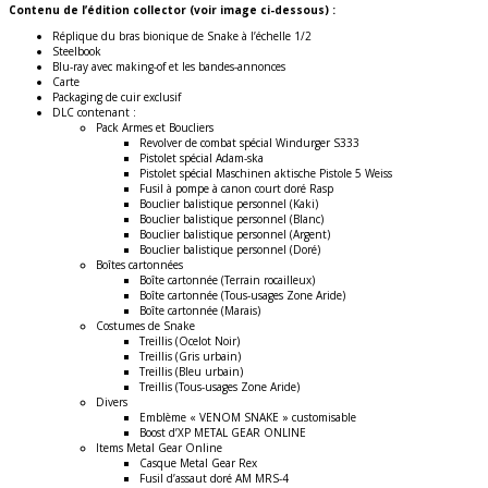
Contenu de l’édition collector (voir image ci-dessous) :
Réplique du bras bionique de Snake à l’échelle 1/2
Steelbook
Blu-ray avec making-of et les bandes-annonces
Carte
Packaging de cuir exclusif
DLC contenant :
Pack Armes et Boucliers
Revolver de combat spécial Windurger S333
Pistolet spécial Adam-ska
Pistolet spécial Maschinen aktische Pistole 5 Weiss
Fusil à pompe à canon court doré Rasp
Bouclier balistique personnel (Kaki)
Bouclier balistique personnel (Blanc)
Bouclier balistique personnel (Argent)
Bouclier balistique personnel (Doré)
Boîtes cartonnées
Boîte cartonnée (Terrain rocailleux)
Boîte cartonnée (Tous-usages Zone Aride)
Boîte cartonnée (Marais)
Costumes de Snake
Treillis (Ocelot Noir)
Treillis (Gris urbain)
Treillis (Bleu urbain)
Treillis (Tous-usages Zone Aride)
Divers
Emblème « VENOM SNAKE » customisable
Boost d’XP METAL GEAR ONLINE
Items Metal Gear Online
Casque Metal Gear Rex
Fusil d’assaut doré AM MRS-4