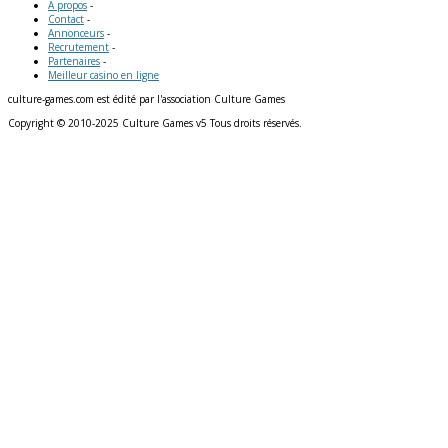
A propos
-
Contact
-
Annonceurs
-
Recrutement
-
Partenaires
-
Meilleur casino en ligne
culture-games.com est édité par l'association Culture Games
Copyright © 2010-2025 Culture Games v5 Tous droits réservés.