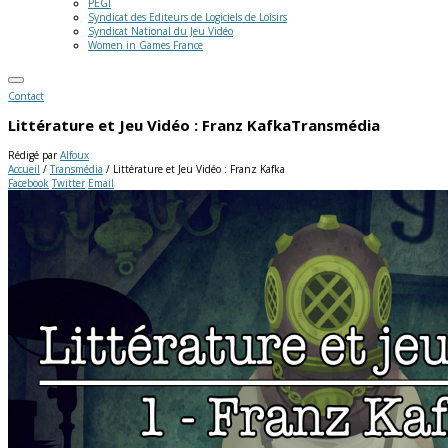
PEGI
Syndicat des Editeurs de Logiciels de Loisirs
Syndicat National du Jeu Vidéo
Women in Games France
Contact
Littérature et Jeu Vidéo : Franz Kafka
Transmédia
Rédigé par
Alfoux
Accueil
/
Transmédia
/
Littérature et Jeu Vidéo : Franz Kafka
Facebook
Twitter
Email