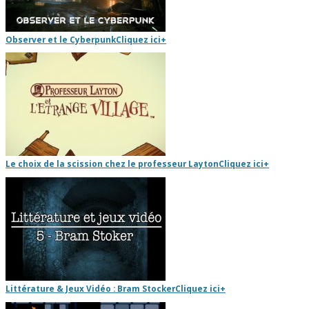
Observer et le Cyberpunk
Cliquez ici
+
Le choix de la scission chez le professeur Layton
Cliquez ici
+
Littérature & Jeux Vidéo : Bram Stocker
Cliquez ici
+