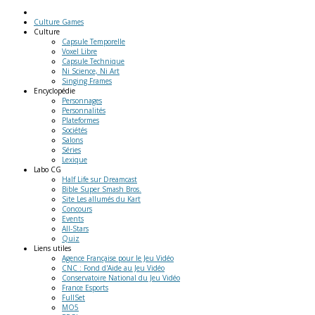
Culture Games
Culture
Capsule Temporelle
Voxel Libre
Capsule Technique
Ni Science, Ni Art
Singing Frames
Encyclopédie
Personnages
Personnalités
Plateformes
Sociétés
Salons
Séries
Lexique
Labo
CG
Half Life sur Dreamcast
Bible Super Smash Bros.
Site Les allumés du Kart
Concours
Events
All-Stars
Quiz
Liens
utiles
Agence Française pour le Jeu Vidéo
CNC : Fond d'Aide au Jeu Vidéo
Conservatoire National du Jeu Vidéo
France Esports
FullSet
MO5