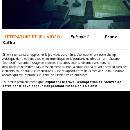
LITTERATURE ET JEU VIDEO
Episode 1
Franz
Kafka
Si l’on a tendance à rapprocher le jeu vidéo au cinéma, c’est oublier un autre champ
artistique dont les liens avec le jeu numérique sont pourtant nombreux : la littérature.
Sources d’inspiration, usage de procédés littéraires pour servir une narration, les
développeurs n’hésitent pas, consciemment ou non, à emprunter à cet art ancestral bien des
éléments pour nourrir leurs créations. C’est ce rapport entre deux médias que tout semble
opposer qui est interrogé sur la chaîne Littérature et jeux vidéo.
Pour cette première chronique,
explorons le travail d’adaptation de l’oeuvre de
Kafka par le développeur indépendant russe Denis Galanin.