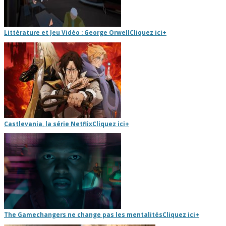
Littérature et Jeu Vidéo : George Orwell
Cliquez ici
+
Castlevania, la série Netflix
Cliquez ici
+
The Gamechangers ne change pas les mentalités
Cliquez ici
+