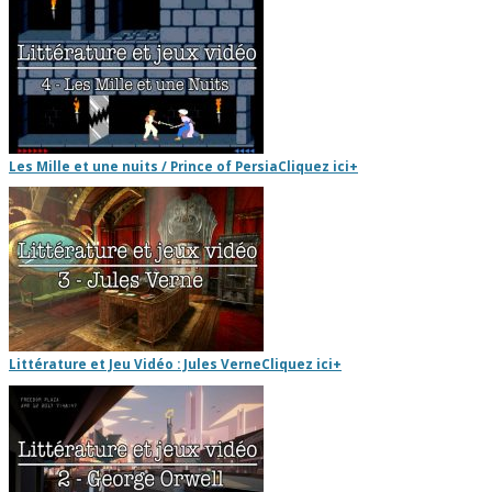
Les Mille et une nuits / Prince of Persia
Cliquez ici
+
Littérature et Jeu Vidéo : Jules Verne
Cliquez ici
+