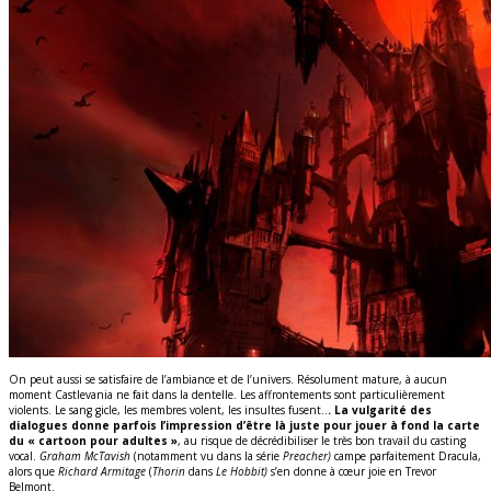
On peut aussi se satisfaire de l’ambiance et de l’univers. Résolument mature, à aucun
moment Castlevania ne fait dans la dentelle. Les affrontements sont particulièrement
violents. Le sang gicle, les membres volent, les insultes fusent..
. La vulgarité des
dialogues donne parfois l’impression d’être là juste pour jouer à fond la carte
du « cartoon pour adultes »
, au risque de décrédibiliser le très bon travail du casting
vocal.
Graham McTavish
(notamment vu dans la série
Preacher)
campe parfaitement Dracula,
alors que
Richard Armitage
(
Thorin
dans
Le Hobbit)
s’en donne à cœur joie en Trevor
Belmont.