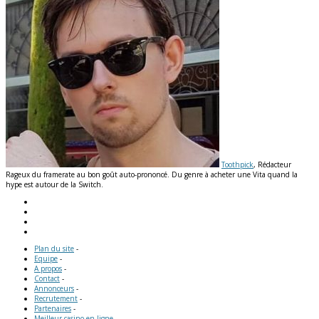
Toothpick
, Rédacteur
Rageux du framerate au bon goût auto-prononcé. Du genre à acheter une Vita quand la
hype est autour de la Switch.
Plan du site
-
Equipe
-
A propos
-
Contact
-
Annonceurs
-
Recrutement
-
Partenaires
-
Meilleur casino en ligne