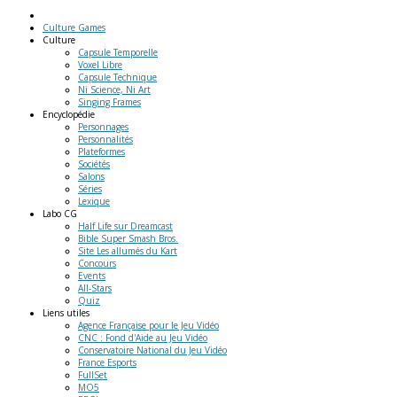
Culture Games
Culture
Capsule Temporelle
Voxel Libre
Capsule Technique
Ni Science, Ni Art
Singing Frames
Encyclopédie
Personnages
Personnalités
Plateformes
Sociétés
Salons
Séries
Lexique
Labo
CG
Half Life sur Dreamcast
Bible Super Smash Bros.
Site Les allumés du Kart
Concours
Events
All-Stars
Quiz
Liens
utiles
Agence Française pour le Jeu Vidéo
CNC : Fond d'Aide au Jeu Vidéo
Conservatoire National du Jeu Vidéo
France Esports
FullSet
MO5