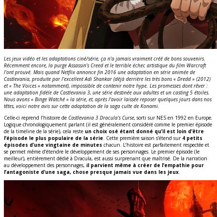
Les jeux vidéo et les adaptations ciné/série, ça n’a jamais vraiment créé de bons souvenirs.
Récemment encore, la purge Assassin’s Creed et le terrible échec artistique du film Warcraft
l’ont prouvé. Mais quand Netflix annonce fin 2016 une adaptation en série animée de
Castlevania, produite par l’excellent Adi Shankar (déjà derrière les très bons « Dredd » (2012)
et « The Voices » notamment), impossible de contenir notre hype. Les promesses dont rêver :
une adaptation fidèle de Castlevania 3, une série destinée aux adultes et un casting 5 étoiles.
Nous avons « Binge Watché » la série, et, après l’avoir laissée reposer quelques jours dans nos
têtes, voici notre avis sur cette adaptation de la saga culte de Konami.
Celle-ci reprend l’histoire de
Castlevania 3 Dracula’s Curse,
sorti sur NES en 1992 en Europe
.
Logique chronologiquement parlant (il est généralement considéré comme le premier épisode
de la timeline de la série), cela reste
un choix osé étant donné qu’il est loin d’être
l’épisode le plus populaire de la série
. Cette première saison s’étend sur
4 petits
épisodes d’une vingtaine de minutes
chacun. L’histoire est parfaitement respectée et
se permet même d’étendre le développement de ses personnages. Le premier épisode (le
meilleur), entièrement dédié à Dracula, est aussi surprenant que maîtrisé. De la narration
au développement des personnages,
il parvient même à créer de l’empathie pour
l’antagoniste d’une saga, chose presque jamais vue dans les jeux
.