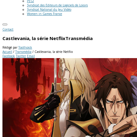
PEGI
Syndicat des Editeurs de Logiciels de Loisirs
Syndicat National du Jeu Vidéo
Women in Games France
Contact
Castlevania, la série Netflix
Transmédia
Rédigé par
Toothpick
Accueil
/
Transmédia
/
Castlevania, la série Netflix
Facebook
Twitter
Email