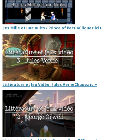
Les Mille et une nuits / Prince of Persia
Cliquez ici
+
Littérature et Jeu Vidéo : Jules Verne
Cliquez ici
+