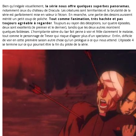
Bien qu’inégale visuellement,
la série nous offre quelques superbes panoramas
,
notamment ceux du château de Dracula. Les créatures sont terrifiantes et la brutalité de la
série est parfaitement mise en valeur à l’écran. En revanche, une partie des dessins auraient
mérité un petit coup de poliche.
Tout comme l’animation, très hachée et pas
toujours agréable à regarder
. Toujours au rayon des déceptions, sur quatre épisodes,
deux sont excellents (le premier et le dernier), tandis que les deux autres montrent
quelques faiblesses. L’horripilante scène du bar fait peine à voir et frôle clairement le malaise,
tout comme le personnage de Trevor qui risque d’agacer plus d’un spectateur. Enfin, difficile
de voir en cette première saison autre chose qu’un prologue à ce qui nous attend. L’épisode 4
se termine sur ce qui pourrait être la fin du pilote de la série.