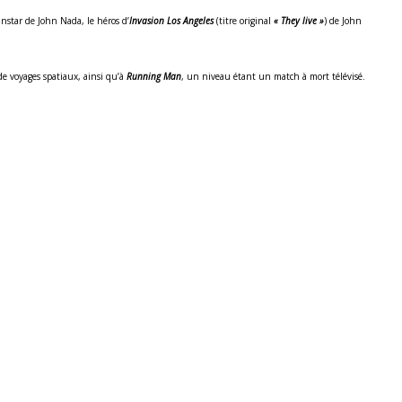
l’instar de John Nada, le héros d’
Invasion Los Angeles
(titre original
« They live »
) de John
e voyages spatiaux, ainsi qu’à
Running Man
, un niveau étant un match à mort télévisé.