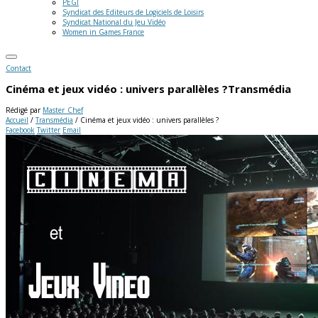
PEGI
Syndicat des Editeurs de Logiciels de Loisirs
Syndicat National du Jeu Vidéo
Women in Games France
Contact
Cinéma et jeux vidéo : univers parallèles ?
Transmédia
Rédigé par
Master_Chef
Accueil
/
Transmédia
/
Cinéma et jeux vidéo : univers parallèles ?
Facebook
Twitter
Email