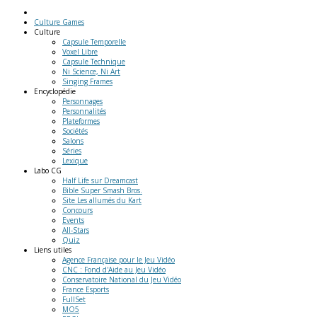
Culture Games
Culture
Capsule Temporelle
Voxel Libre
Capsule Technique
Ni Science, Ni Art
Singing Frames
Encyclopédie
Personnages
Personnalités
Plateformes
Sociétés
Salons
Séries
Lexique
Labo
CG
Half Life sur Dreamcast
Bible Super Smash Bros.
Site Les allumés du Kart
Concours
Events
All-Stars
Quiz
Liens
utiles
Agence Française pour le Jeu Vidéo
CNC : Fond d'Aide au Jeu Vidéo
Conservatoire National du Jeu Vidéo
France Esports
FullSet
MO5