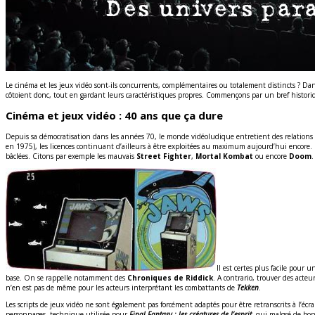
Le cinéma et les jeux vidéo sont-ils concurrents, complémentaires ou totalement distincts ? Dan
côtoient donc, tout en gardant leurs caractéristiques propres. Commençons par un bref historiq
Cinéma et jeux vidéo : 40 ans que ça dure
Depuis sa démocratisation dans les années 70, le monde vidéoludique entretient des relations tr
en 1975), les licences continuant d’ailleurs à être exploitées au maximum aujourd’hui encore. Pu
bâclées. Citons par exemple les mauvais
Street Fighter
,
Mortal Kombat
ou encore
Doom
.
Il est certes plus facile pour
base. On se rappelle notamment des
Chroniques de Riddick
. A contrario, trouver des acte
n’en est pas de même pour les acteurs interprétant les combattants de
Tekken
.
Les scripts de jeux vidéo ne sont également pas forcément adaptés pour être retranscrits à l’écra
personnages, technique utilisée pour
Final Fantasy : les créatures de l’esprit
, qui malgré de bon