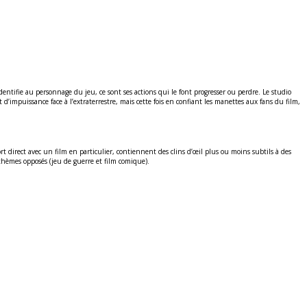
dentifie au personnage du jeu, ce sont ses actions qui le font progresser ou perdre. Le studio
impuissance face à l’extraterrestre, mais cette fois en confiant les manettes aux fans du film,
t direct avec un film en particulier, contiennent des clins d’œil plus ou moins subtils à des
thèmes opposés (jeu de guerre et film comique).