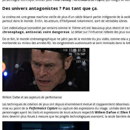
Des univers antagonistes ? Pas tant que ça.
Le cinéma est une grosse machine vieille de plus d’un siècle faisant partie intégrante de la soci
partout dans le monde. Enfin, les acteurs, d’Hollywood notamment, sont de véritables icônes.
L’art vidéoludique (considéré par certains comme le 10ème art) est beaucoup plus récent et ne b
chronophage, antisocial, voire dangereux
. Le débat sur l’influence néfaste des jeux 
De ce fait, le monde cinématographique ne pâtit pas de la montée du jeu vidéo, comme cela a pu
moribonde au milieu des années 80, les conglomérats audiovisuels se sont immiscés dans la br
Willem Dafoe et ses capteurs de performance
Les techniques de création de jeux ont depuis énormément évolué et s’apparentent désormais à c
mise au point de la
Performance Capture
ou capture des expressions du visage, utilisée dans le
personnages ayant les traits et expressions de leurs acteurs respectifs
Willem Dafoe
et
Ellen
donc devenir plus floues à mesure que les progrès technologiques avancent, la seule barrière d