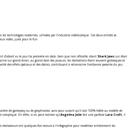
c les technologies modernes, utilisées par l’industrie vidéoludique. Ces deux entités se
eux vidéo, juste pour le fun.
ont d’abord vu le jour (la première en date, bien que non officielle, étant
Shark Jaws
sur Atari
nscrire sur grand écran, au grand dam des joueurs, les réalisations étant souvent grotesques et
ualité des effets spéciaux et des décors, contribuant à retranscrire l’ambiance pesante du jeu.
en matière de gameplay ou de graphismes, sans pour autant qu’il soit 100% fidèle au modèle de
st compliqué. En effet, si on peut estimer qu’
Angelina Jolie
fait une parfaite
Lara Croft
, il
les réalisateurs ont quelques fois recours à l’infographie pour modéliser entièrement les