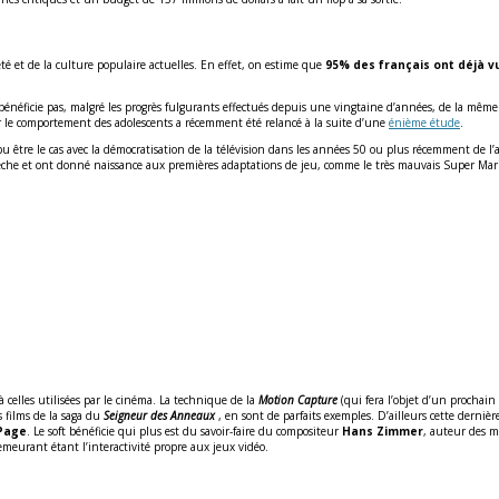
été et de la culture populaire actuelles. En effet, on estime que
95% des français ont déjà v
énéficie pas, malgré les progrès fulgurants effectués depuis une vingtaine d’années, de la même 
sur le comportement des adolescents a récemment été relancé à la suite d’une
énième étude
.
 être le cas avec la démocratisation de la télévision dans les années 50 ou plus récemment de l’
èche et ont donné naissance aux premières adaptations de jeu, comme le très mauvais Super Mari
elles utilisées par le cinéma. La technique de la
Motion Capture
(qui fera l’objet d’un prochain
s films de la saga du
Seigneur des Anneaux
, en sont de parfaits exemples. D’ailleurs cette derni
 Page
. Le soft bénéficie qui plus est du savoir-faire du compositeur
Hans Zimmer
, auteur des m
emeurant étant l’interactivité propre aux jeux vidéo.