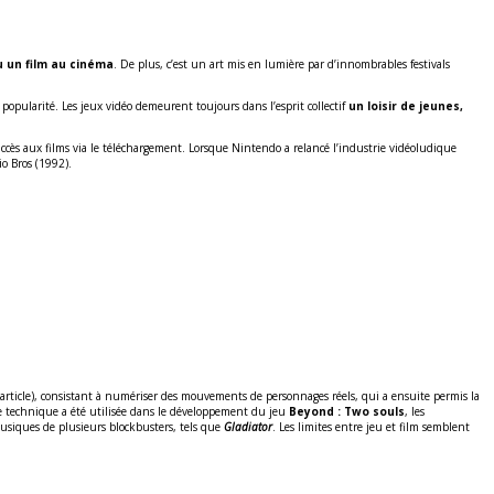
u un film au cinéma
. De plus, c’est un art mis en lumière par d’innombrables festivals
popularité. Les jeux vidéo demeurent toujours dans l’esprit collectif
un loisir de jeunes,
accès aux films via le téléchargement. Lorsque Nintendo a relancé l’industrie vidéoludique
o Bros (1992).
 article), consistant à numériser des mouvements de personnages réels, qui a ensuite permis la
ère technique a été utilisée dans le développement du jeu
Beyond : Two souls
, les
usiques de plusieurs blockbusters, tels que
Gladiator
. Les limites entre jeu et film semblent