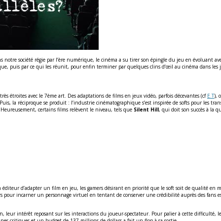
s notre société régie par l’ère numérique, le cinéma a su tirer son épingle du jeu en évoluant ave
ue, puis par ce qui les réunit, pour enfin terminer par quelques clins d’œil au cinéma dans les j
ès étroites avec le 7ème art. Des adaptations de films en jeux vidéo, parfois décevantes (cf
E.T
), 
is, la réciproque se produit : l’industrie cinématographique s’est inspirée de softs pour les tra
 Heureusement, certains films relèvent le niveau, tels que
Silent Hill
, qui doit son succès à la q
 un éditeur d’adapter un film en jeu, les gamers désirant en priorité que le soft soit de qualité 
urs pour incarner un personnage virtuel en tentant de conserver une crédibilité auprès des fans e
n, leur intérêt reposant sur les interactions du joueur-spectateur. Pour palier à cette difficulté, 
nes critiques et un budget de 137 millions de dollars a fait un flop à sa sortie.