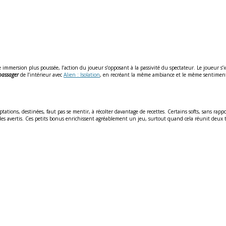
 immersion plus poussée, l’action du joueur s’opposant à la passivité du spectateur. Le joueur s’i
passager
de l’intérieur avec
Alien : Isolation
, en recréant la même ambiance et le même sentiment d’
ions, destinées, faut pas se mentir, à récolter davantage de recettes. Certains softs, sans rappor
iles avertis. Ces petits bonus enrichissent agréablement un jeu, surtout quand cela réunit deux 