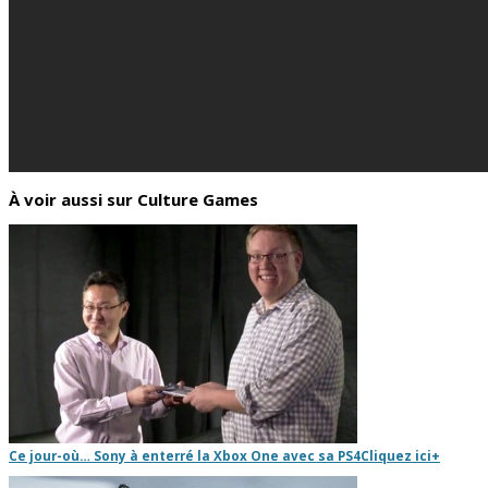
À voir aussi sur Culture Games
Ce jour-où… Sony à enterré la Xbox One avec sa PS4
Cliquez ici
+