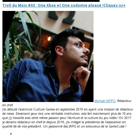
Troll du Mois #03 : One Xbox et One sodomie please !
Cliquez ici
+
Michaël KIPPO
, Rédacteur
en chef
J'ai débuté l'aventure Culture Games en septembre 2010 en ayant une mission de rédacteur
de news. Devenant pour moi une véritable institution, cela fait maintenant plus de 10 ans
que j'y travaille avec cette même passion pour l'écriture et la culture du jeu vidéo ! En 2017
je deviens rédacteur en chef et depuis 2019, j'ai intégré la présidence de l'association en
qualité de de vice-président. Un passionné des JRPG et un amoureux de la GameCube !