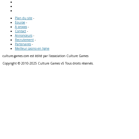
Plan du site
-
Equipe
-
A propos
-
Contact
-
Annonceurs
-
Recrutement
-
Partenaires
-
Meilleur casino en ligne
culture-games.com est édité par l'association Culture Games
Copyright © 2010-2025 Culture Games v5 Tous droits réservés.