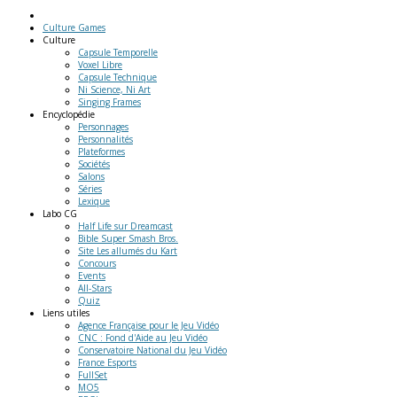
Culture Games
Culture
Capsule Temporelle
Voxel Libre
Capsule Technique
Ni Science, Ni Art
Singing Frames
Encyclopédie
Personnages
Personnalités
Plateformes
Sociétés
Salons
Séries
Lexique
Labo
CG
Half Life sur Dreamcast
Bible Super Smash Bros.
Site Les allumés du Kart
Concours
Events
All-Stars
Quiz
Liens
utiles
Agence Française pour le Jeu Vidéo
CNC : Fond d'Aide au Jeu Vidéo
Conservatoire National du Jeu Vidéo
France Esports
FullSet
MO5