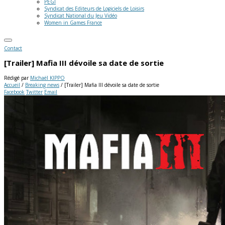
PEGI
Syndicat des Editeurs de Logiciels de Loisirs
Syndicat National du Jeu Vidéo
Women in Games France
Contact
[Trailer] Mafia III dévoile sa date de sortie
Rédigé par
Michaël KIPPO
Accueil
/
Breaking news
/
[Trailer] Mafia III dévoile sa date de sortie
Facebook
Twitter
Email