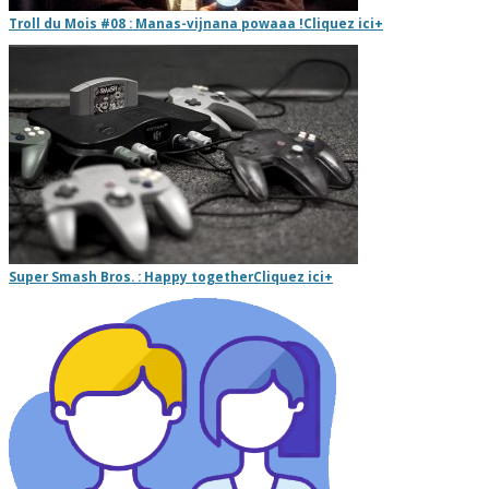
Troll du Mois #08 : Manas-vijnana powaaa !
Cliquez ici
+
Super Smash Bros. : Happy together
Cliquez ici
+