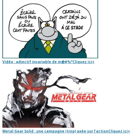
Vidéo : adjectif invariable de m@#%*
Cliquez ici
+
Metal Gear Solid : une campagne (trop) axée sur l’action
Cliquez ici
+