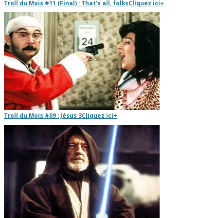
Troll du Mois #11 (Final) : That’s all, folks
Cliquez ici
+
Troll du Mois #09 : Jésus 3
Cliquez ici
+