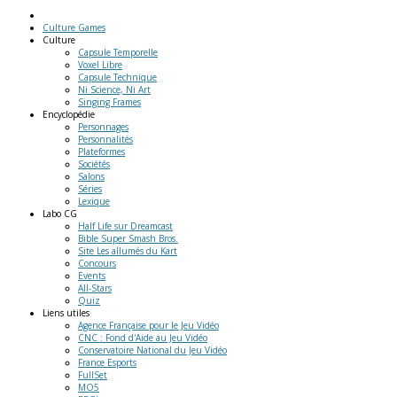
Culture Games
Culture
Capsule Temporelle
Voxel Libre
Capsule Technique
Ni Science, Ni Art
Singing Frames
Encyclopédie
Personnages
Personnalités
Plateformes
Sociétés
Salons
Séries
Lexique
Labo
CG
Half Life sur Dreamcast
Bible Super Smash Bros.
Site Les allumés du Kart
Concours
Events
All-Stars
Quiz
Liens
utiles
Agence Française pour le Jeu Vidéo
CNC : Fond d'Aide au Jeu Vidéo
Conservatoire National du Jeu Vidéo
France Esports
FullSet
MO5