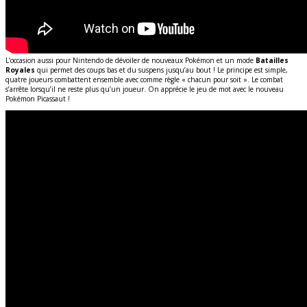
L’occasion aussi pour Nintendo de dévoiler de nouveaux Pokémon et un mode
Batailles
Royales
qui permet des coups bas et du suspens jusqu’au bout ! Le principe est simple,
quatre joueurs combattent ensemble avec comme règle « chacun pour soit ». Le combat
s’arrête lorsqu’il ne reste plus qu’un joueur. On apprécie le jeu de mot avec le nouveau
Pokémon Picassaut !