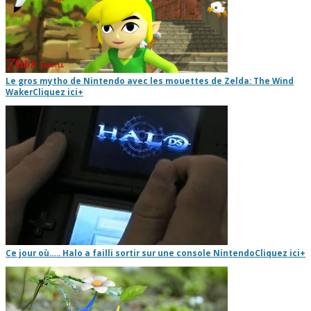
Le gros mytho de Nintendo avec les mouettes de Zelda: The Wind
Waker
Cliquez ici
+
Ce jour où….. Halo a failli sortir sur une console Nintendo
Cliquez ici
+