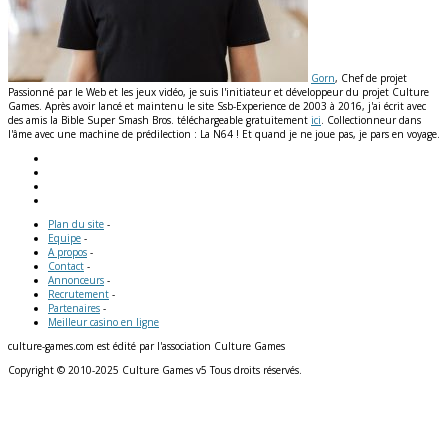
Gorn
, Chef de projet
Passionné par le Web et les jeux vidéo, je suis l'initiateur et développeur du projet Culture
Games. Après avoir lancé et maintenu le site Ssb-Experience de 2003 à 2016, j'ai écrit avec
des amis la Bible Super Smash Bros. téléchargeable gratuitement
ici
. Collectionneur dans
l'âme avec une machine de prédilection : La N64 ! Et quand je ne joue pas, je pars en voyage.
Plan du site
-
Equipe
-
A propos
-
Contact
-
Annonceurs
-
Recrutement
-
Partenaires
-
Meilleur casino en ligne
culture-games.com est édité par l'association Culture Games
Copyright © 2010-2025 Culture Games v5 Tous droits réservés.