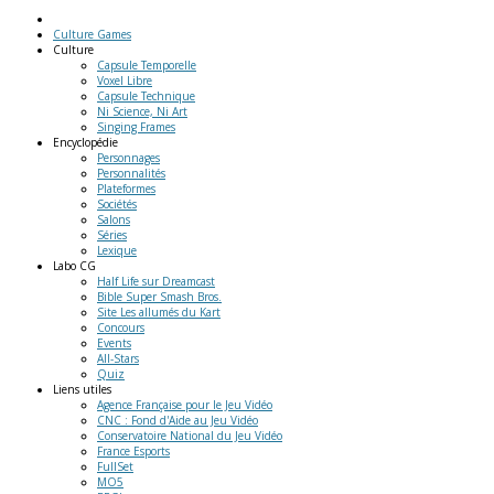
Culture Games
Culture
Capsule Temporelle
Voxel Libre
Capsule Technique
Ni Science, Ni Art
Singing Frames
Encyclopédie
Personnages
Personnalités
Plateformes
Sociétés
Salons
Séries
Lexique
Labo
CG
Half Life sur Dreamcast
Bible Super Smash Bros.
Site Les allumés du Kart
Concours
Events
All-Stars
Quiz
Liens
utiles
Agence Française pour le Jeu Vidéo
CNC : Fond d'Aide au Jeu Vidéo
Conservatoire National du Jeu Vidéo
France Esports
FullSet
MO5