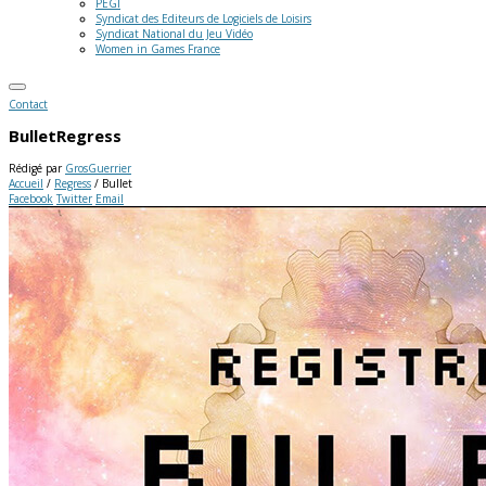
PEGI
Syndicat des Editeurs de Logiciels de Loisirs
Syndicat National du Jeu Vidéo
Women in Games France
Contact
Bullet
Regress
Rédigé par
GrosGuerrier
Accueil
/
Regress
/
Bullet
Facebook
Twitter
Email