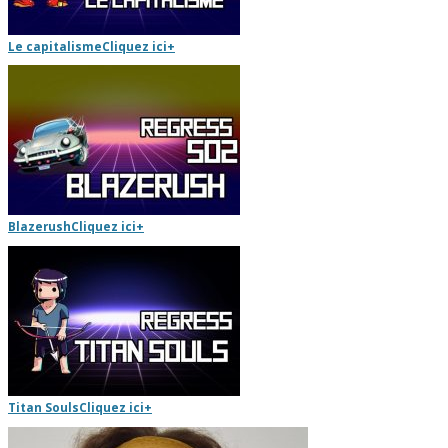
Le capitalisme
Cliquez ici
+
Blazerush
Cliquez ici
+
Titan Souls
Cliquez ici
+