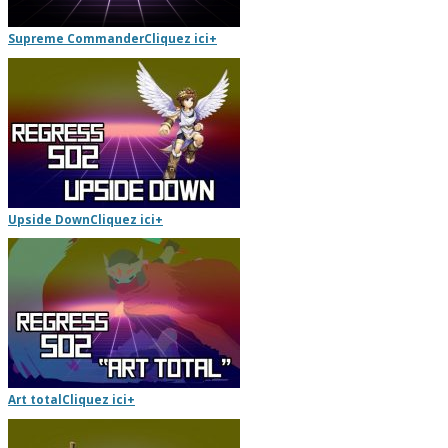
Supreme Commander
Cliquez ici
+
Upside Down
Cliquez ici
+
Art total
Cliquez ici
+