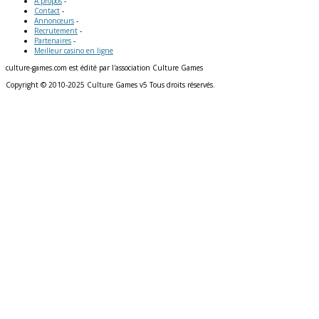
A propos
-
Contact
-
Annonceurs
-
Recrutement
-
Partenaires
-
Meilleur casino en ligne
culture-games.com est édité par l'association Culture Games
Copyright © 2010-2025 Culture Games v5 Tous droits réservés.