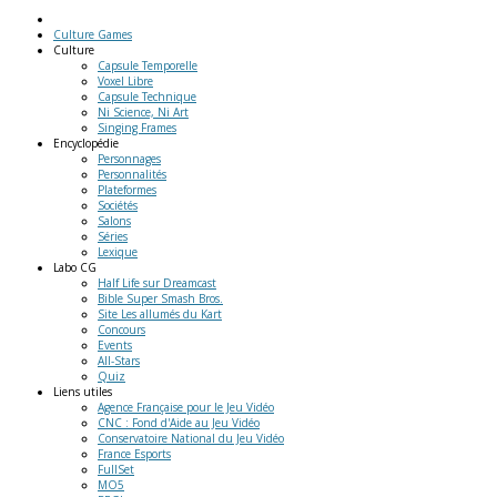
Culture Games
Culture
Capsule Temporelle
Voxel Libre
Capsule Technique
Ni Science, Ni Art
Singing Frames
Encyclopédie
Personnages
Personnalités
Plateformes
Sociétés
Salons
Séries
Lexique
Labo
CG
Half Life sur Dreamcast
Bible Super Smash Bros.
Site Les allumés du Kart
Concours
Events
All-Stars
Quiz
Liens
utiles
Agence Française pour le Jeu Vidéo
CNC : Fond d'Aide au Jeu Vidéo
Conservatoire National du Jeu Vidéo
France Esports
FullSet
MO5