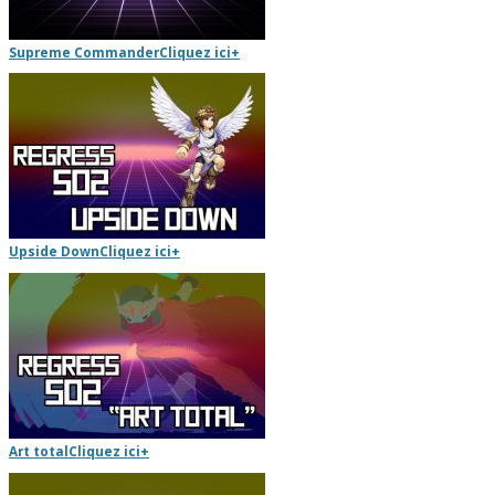
Supreme Commander
Cliquez ici
+
Upside Down
Cliquez ici
+
Art total
Cliquez ici
+