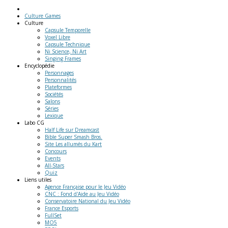
Culture Games
Culture
Capsule Temporelle
Voxel Libre
Capsule Technique
Ni Science, Ni Art
Singing Frames
Encyclopédie
Personnages
Personnalités
Plateformes
Sociétés
Salons
Séries
Lexique
Labo
CG
Half Life sur Dreamcast
Bible Super Smash Bros.
Site Les allumés du Kart
Concours
Events
All-Stars
Quiz
Liens
utiles
Agence Française pour le Jeu Vidéo
CNC : Fond d'Aide au Jeu Vidéo
Conservatoire National du Jeu Vidéo
France Esports
FullSet
MO5