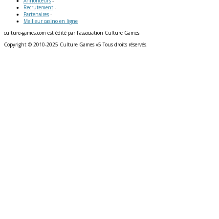
Annonceurs
-
Recrutement
-
Partenaires
-
Meilleur casino en ligne
culture-games.com est édité par l'association Culture Games
Copyright © 2010-2025 Culture Games v5 Tous droits réservés.