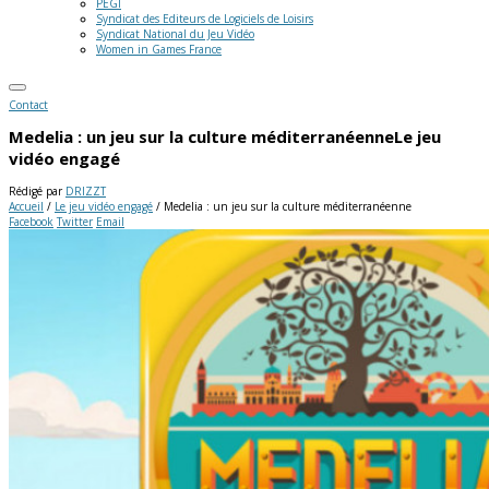
PEGI
Syndicat des Editeurs de Logiciels de Loisirs
Syndicat National du Jeu Vidéo
Women in Games France
Contact
Medelia : un jeu sur la culture méditerranéenne
Le jeu
vidéo engagé
Rédigé par
DRIZZT
Accueil
/
Le jeu vidéo engagé
/
Medelia : un jeu sur la culture méditerranéenne
Facebook
Twitter
Email