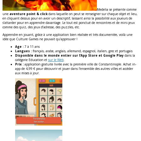
Medelia se présente comme
une
aventure point & click
dans laquelle on peut se renseigner sur chaque objet et lieu,
en cliquant dessus pour en avoir un descriptif, laissant ainsi la possibilité aux joueurs de
s’attarder pour en apprendre davantage. Le tout est ponctué de rencontres et de mini-jeux
comme des quiz, des jeux d’adresse, des puzzles, etc.
Apprendre en jouant, grâce à une application bien réalisée et très documentée, voilà une
idée que Culture Games ne pouvait qu’approuver !
Age :
7 à 11 ans
Langues :
français, arabe, anglais, allemand, espagnol, italien, grec et portugais
Disponible dans le monde entier sur l’App Store et Google Play
dans la
catégorie Education et
sur le Web
.
Prix :
application gratuite livrée avec la première ville de Constantinople. Achat in-
app de 4,99 € pour découvrir et jouer dans l’ensemble des autres villes et accéder
aux mises à jour.