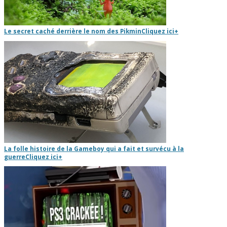
Le secret caché derrière le nom des Pikmin
Cliquez ici
+
La folle histoire de la Gameboy qui a fait et survécu à la
guerre
Cliquez ici
+