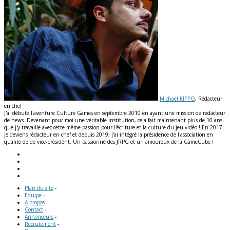
Michaël KIPPO
, Rédacteur
en chef
J'ai débuté l'aventure Culture Games en septembre 2010 en ayant une mission de rédacteur
de news. Devenant pour moi une véritable institution, cela fait maintenant plus de 10 ans
que j'y travaille avec cette même passion pour l'écriture et la culture du jeu vidéo ! En 2017
je deviens rédacteur en chef et depuis 2019, j'ai intégré la présidence de l'association en
qualité de de vice-président. Un passionné des JRPG et un amoureux de la GameCube !
Plan du site
-
Equipe
-
A propos
-
Contact
-
Annonceurs
-
Recrutement
-