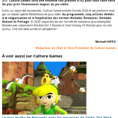
jeux.
Culture Games sera une nouvelle fois présent à l’E3 pour vous faire vivre
de plus près l’événement majeur du jeu vidéo.
Enfin, au rayon des nouveautés, Culture Games entame l’année 2020 et ses prochains mois
par un dossier spécial Réitérations de jeux vidéo.
Au programme, cinq articles dédiés
à la vulgarisation et à l’explication des termes Remake, Remaster, Demake,
Reboot et Portage
. Et 2020 risque fort de voir l’arrivée de nombreux jeux estampillés
Remake avec notamment
Resident Evil 3
Remake
et
Final Fantasy VII Remake
pour ne citer
qu’eux. Une très belle année en perspective !
Michaël KIPPO
Rédacteur en Chef et Vice-Président de Culture Games
À voir aussi sur Culture Games
Le gros mytho de Nintendo avec les mouettes de Zelda: The Wind