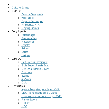
Culture Games
Culture
Capsule Temporelle
Voxel Libre
Capsule Technique
Ni Science, Ni Art
Singing Frames
Encyclopédie
Personnages
Personnalités
Plateformes
Sociétés
Salons
Séries
Lexique
Labo
CG
Half Life sur Dreamcast
Bible Super Smash Bros.
Site Les allumés du Kart
Concours
Events
All-Stars
Quiz
Liens
utiles
Agence Française pour le Jeu Vidéo
CNC : Fond d'Aide au Jeu Vidéo
Conservatoire National du Jeu Vidéo
France Esports
FullSet
MO5