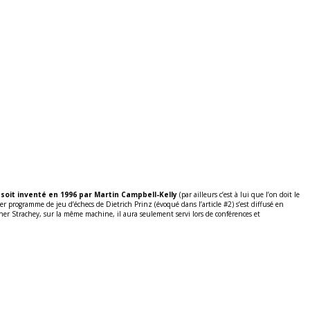
soit inventé en 1996 par Martin Campbell-Kelly
(par ailleurs c’est à lui que l’on doit le
ier programme de jeu d’échecs de Dietrich Prinz (évoqué dans l’article #2) s’est diffusé en
r Strachey, sur la même machine, il aura seulement servi lors de conférences et