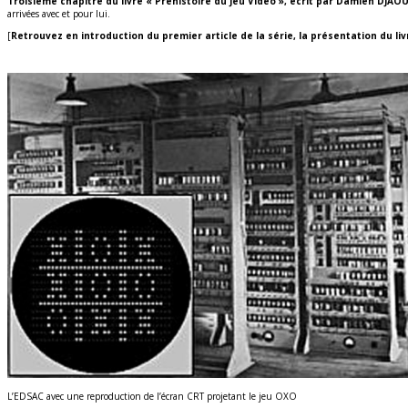
Troisième chapitre du livre « Préhistoire du Jeu Vidéo », écrit par Damien DJAOU
arrivées avec et pour lui.
[
Retrouvez en introduction du premier article de la série, la présentation du liv
L’EDSAC avec une reproduction de l’écran CRT projetant le jeu OXO