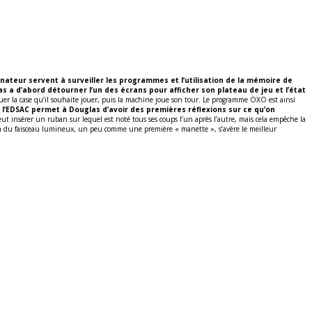
dinateur servent à surveiller les programmes et l’utilisation de la mémoire de
s a d’abord détourner l’un des écrans pour afficher son plateau de jeu et l’état
uer la case qu’il souhaite jouer, puis la machine joue son tour. Le programme OXO est ainsi
r l’EDSAC permet à Douglas d’avoir des premières réflexions sur ce qu’on
eut insérer un ruban sur lequel est noté tous ses coups l’un après l’autre, mais cela empêche la
sation du faisceau lumineux, un peu comme une première « manette », s’avère le meilleur