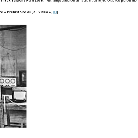
TI aux éditions Pix’n Love
, il est temps d’aborder dans cet article le jeu OXO (ou jeu des mo
re « Préhistoire du Jeu Vidéo »,
ICI
]