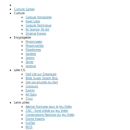
Culture Games
Culture
Capsule Temporelle
Voxel Libre
Capsule Technique
Ni Science, Ni Art
Singing Frames
Encyclopédie
Personnages
Personnalités
Plateformes
Sociétés
Salons
Séries
Lexique
Labo
CG
Half Life sur Dreamcast
Bible Super Smash Bros.
Site Les allumés du Kart
Concours
Events
All-Stars
Quiz
Liens
utiles
Agence Française pour le Jeu Vidéo
CNC : Fond d'Aide au Jeu Vidéo
Conservatoire National du Jeu Vidéo
France Esports
FullSet
MO5