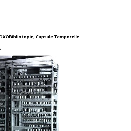
u OXO
Bibliotopie, Capsule Temporelle
O