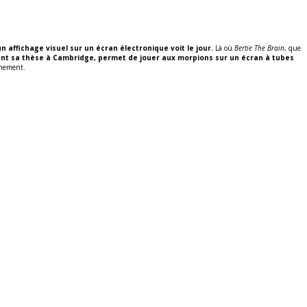
affichage visuel sur un écran électronique voit le jour.
Là où
Bertie The Brain
, que
rant sa thèse à Cambridge, permet de jouer aux morpions sur un écran à tubes
énement.