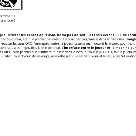
ecdote : la
se à jouer)
e : utiliser les écrans de l’EDSAC ne va pas de soit. Les trois écrans CRT de l’or
atic Calculator
, étant le premier ordinateur à stocker des programmes dans sa mémoire).
Dougla
neux sur les cases OXO l’une après l’autre, le joueur passe sa main devant le faisceau pour indiq
en, si cela est impossible, faire match nul.
L’interface entre le joueur et la machine su
s sur rubans perforés que l’utilisateur insère dans le lecteur ; pour le jeu OXO, soit le joueur p
veau ruban pour chacun de ses coups, mais cette pratique est fastidieuse et lente ; alors l’utili