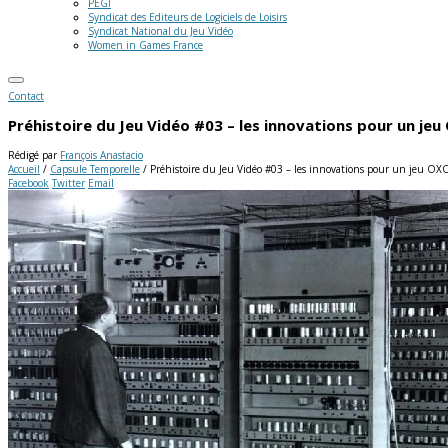
PEGI
Syndicat des Editeurs de Logiciels de Loisirs
Syndicat National du Jeu Vidéo
Women in Games France
Contact
Préhistoire du Jeu Vidéo #03 – les innovations pour un je
Rédigé par
François Anastacio
Accueil
/
Capsule Temporelle
/
Préhistoire du Jeu Vidéo #03 – les innovations pour un jeu OX
Facebook
Twitter
Email