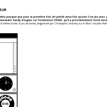
EUR
 puisque que pour la première fois (et plutôt deux fois qu’une !) un jeu avec un 
’Alexander Sandy Douglas sur l’ordinateur EDSAC, qu’il a précédemment testé du
a même année, le jeu de dames programmé par Christopher Strachey sur le
Mark I
double l’év