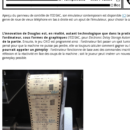
Aperçu du panneau de contrôle de l’EDSAC, son émulateur contemporain est disponible
ICI
(an
genre de roue de vieux téléphone en bas à droite est un ajout de l’émulateur, pour choisir la ca
L’innovation de Douglas est, en réalité, autant technologique que dans la pratiqu
l’ordinateur, sous formes de graphiques
(l’EDSAC, pour
Electronic Delay Storage Autom
de la partie.
Ensuite, le jeu OXO est programmé ainsi : l’ordinateur fait passer un spot lumi
pensé pour que la machine ne puisse pas perdre, elle va toujours calculer comment gagner ou bi
pourrait appeler un
gameplay
: l’ordinateur fonctionne de base avec des commandes inscrite
réflexion et la réactivité en face des coups de la machine ; soit le joueur peut insérer un nou
gameplay possible.