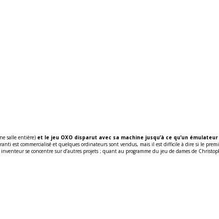
ne salle entière)
et le jeu OXO disparut avec sa machine jusqu’à ce qu’un émulateur 
ranti est commercialisé et quelques ordinateurs sont vendus, mais il est difficile à dire si le prem
nventeur se concentre sur d’autres projets ; quant au programme du jeu de dames de Christophe