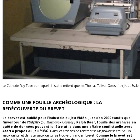
Le Cathode-Ray Tube sur lequel l’histoire retient que les Thomas Toliver Goldsmith Jr. et Es
COMME UNE FOUILLE ARCHÉOLOGIQUE : LA
REDÉCOUVERTE DU BREVET
Le brevet est oublié pour l’industrie du Jeu Vidéo, jusqu’en 2002 tandis que
l’inventeur de l’
Odyssey
(ou
Magnavox Odyssey
)
, Ralph Baer, fouille des archives en
quête de données pouvant lui être utile dans une affaire conflictuelle avec
Atari à propos du jeu
PONG
.
Dans les archives de l’entreprise Magnavox se trouve un
vieux carton et dans ce vieux carton se trouve un ancien brevet.
Comme le brevet est
très clair et fait une bonne description du « jeu », il se suffit à lui-même pour