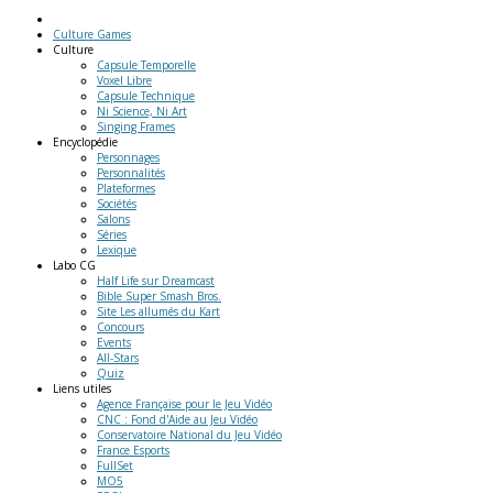
Culture Games
Culture
Capsule Temporelle
Voxel Libre
Capsule Technique
Ni Science, Ni Art
Singing Frames
Encyclopédie
Personnages
Personnalités
Plateformes
Sociétés
Salons
Séries
Lexique
Labo
CG
Half Life sur Dreamcast
Bible Super Smash Bros.
Site Les allumés du Kart
Concours
Events
All-Stars
Quiz
Liens
utiles
Agence Française pour le Jeu Vidéo
CNC : Fond d'Aide au Jeu Vidéo
Conservatoire National du Jeu Vidéo
France Esports
FullSet
MO5