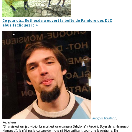
Ce jour où… Bethesda a ouvert la boîte de Pandore des DLC
abusifs
Cliquez ici
+
François Anastacio
,
Rédacteur
"Si la vie est un jeu vidéo. La mort est une danse à Babylone" (Frédéric Boyer dans Hamurabi
Hamurabi). Je n'ai pas la culture de niche ni l'égo suffisant pour dire le contraire. En