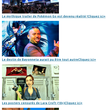
Le mythique trailer de Pokémon Go est devenu réalité !
Cliquez ici
+
Le destin de Bayonneta aurait pu être tout autre
Cliquez ici
+
Les posters censurés de Lara Croft (18+)
Cliquez ici
+