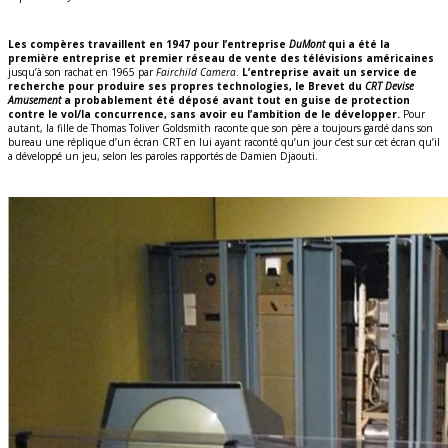
Les compères travaillent en 1947 pour l’entreprise
DuMont
qui a été la
première entreprise et premier réseau de vente des télévisions américaines
jusqu’à son rachat en 1965 par
Fairchild Camera
.
L’entreprise avait un service de
recherche pour produire ses propres technologies, le Brevet du
CRT Devise
Amusement
a probablement été déposé avant tout en guise de protection
contre le vol/la concurrence, sans avoir eu l’ambition de le développer.
Pour
autant, la fille de Thomas Toliver Goldsmith raconte que son père a toujours gardé dans son
bureau une réplique d’un écran CRT en lui ayant raconté qu’un jour c’est sur cet écran qu’il
a développé un jeu, selon les paroles rapportés de Damien Djaouti.