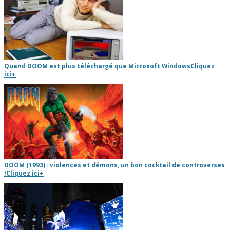
Quand DOOM est plus téléchargé que Microsoft Windows
Cliquez
ici
+
DOOM (1993) : violences et démons, un bon cocktail de controverses
!
Cliquez ici
+