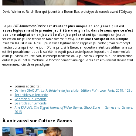
David Winter et Ralph Baer qui jouent à la Brown Box, prototype de console avant l’Odyssey
Le jeu
CRT Amusement Device
est d’autant plus unique en son genre qu’il est
assez logiquement le premier jeu à être « original », dans le sens que ce n’est
pas une adaptation en jeu vidéo d’un jeu préexistant
(par exemple un jeu de
société ou un jeu de tennis de table comme
PONG
)
, il est une transposition ludique
d’un tir balistique.
Ainsi il peut assez légitimement s’appeler Jeu Vidéo ; mais ce concept
mettra du temps à voir le jour. D’une part, si le Brevet en question n’est pas utilisé, la raison
est fort probablement que la société ne voyait pas à cette époque l’opportunité commerciale
d’un jeu vidéo, d’autre part, le concept moderne du « jeu vidéo » repose sur une interaction
entre le joueur et la machine, le fonctionnement analogique du
CRT Amusement Device
était
encore assez loin de ce paradigme.
Sources et crédits :
Damien DJAOUTI,
La Préhistoire du jeu vidéo
, Edition Pix'n Love, Paris, 2019, 128p.
1er article sur Lemonde
2e article sur Lemonde
3e article sur Lemonde
Arie KAPLAN,
The Biggest Names of Video Games
, ShockZone ― Games and Gamers,
2013
À voir aussi sur Culture Games