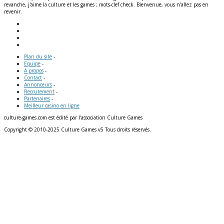
revanche, j'aime la culture et les games ; mots-clef check. Bienvenue, vous n'allez pas en
revenir.
Plan du site
-
Equipe
-
A propos
-
Contact
-
Annonceurs
-
Recrutement
-
Partenaires
-
Meilleur casino en ligne
culture-games.com est édité par l'association Culture Games
Copyright © 2010-2025 Culture Games v5 Tous droits réservés.