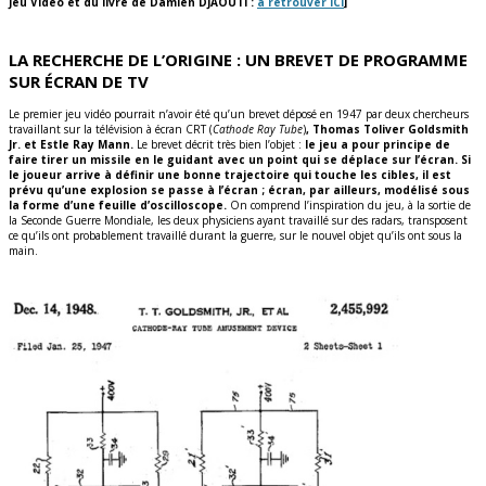
Jeu Vidéo et du livre de Damien DJAOUTI :
à retrouver ICI
]
LA RECHERCHE DE L’ORIGINE : UN BREVET DE PROGRAMME
SUR ÉCRAN DE TV
Le premier jeu vidéo pourrait n’avoir été qu’un brevet déposé en 1947 par deux chercheurs
travaillant sur la télévision à écran CRT (
Cathode Ray Tube
)
, Thomas Toliver Goldsmith
Jr. et Estle Ray Mann.
Le brevet décrit très bien l’objet :
le jeu a pour principe de
faire tirer un missile en le guidant avec un point qui se déplace sur l’écran. Si
le joueur arrive à définir une bonne trajectoire qui touche les cibles, il est
prévu qu’une explosion se passe à l’écran ; écran, par ailleurs, modélisé sous
la forme d’une feuille d’oscilloscope.
On comprend l’inspiration du jeu, à la sortie de
la Seconde Guerre Mondiale, les deux physiciens ayant travaillé sur des radars, transposent
ce qu’ils ont probablement travaillé durant la guerre, sur le nouvel objet qu’ils ont sous la
main.