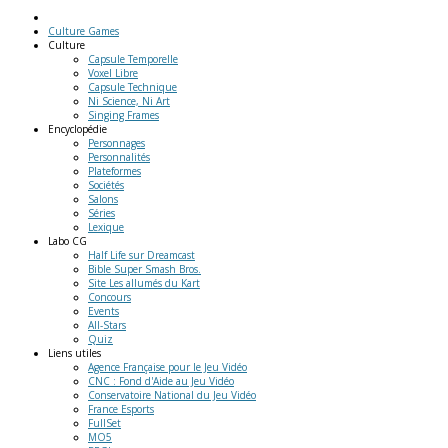
Culture Games
Culture
Capsule Temporelle
Voxel Libre
Capsule Technique
Ni Science, Ni Art
Singing Frames
Encyclopédie
Personnages
Personnalités
Plateformes
Sociétés
Salons
Séries
Lexique
Labo
CG
Half Life sur Dreamcast
Bible Super Smash Bros.
Site Les allumés du Kart
Concours
Events
All-Stars
Quiz
Liens
utiles
Agence Française pour le Jeu Vidéo
CNC : Fond d'Aide au Jeu Vidéo
Conservatoire National du Jeu Vidéo
France Esports
FullSet
MO5