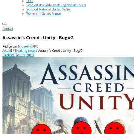
PEGI
Syndicat des Editeurs de Logiciels de Loisirs
Syndicat National du Jeu Vidéo
Women in Games France
Contact
Assassin’s Creed : Unity : Bug#2
Rédigé par
Michaël KIPPO
Accueil
/
Breaking news
/
Assassin’s Creed : Unity : Bug#2
Facebook
Twitter
Email