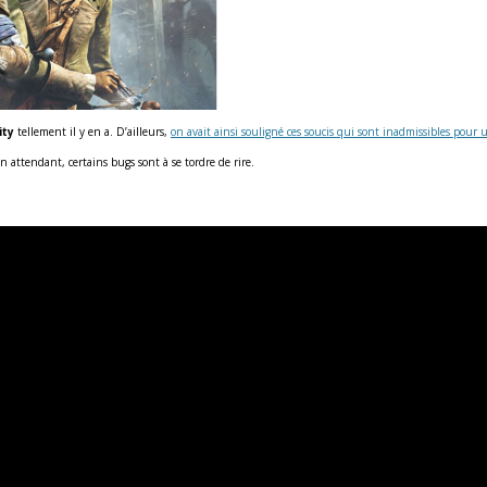
ity
tellement il y en a. D’ailleurs,
on avait ainsi souligné ces soucis qui sont inadmissibles pour 
n attendant, certains bugs sont à se tordre de rire.