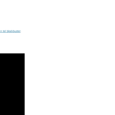
un tel blockbuster
.