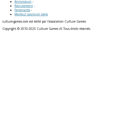
Annonceurs
-
Recrutement
-
Partenaires
-
Meilleur casino en ligne
culture-games.com est édité par l'association Culture Games
Copyright © 2010-2025 Culture Games v5 Tous droits réservés.