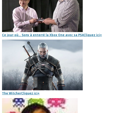
Ce jour-où… Sony à enterré la Xbox One avec sa PS4
Cliquez ici
+
The Witcher
Cliquez ici
+