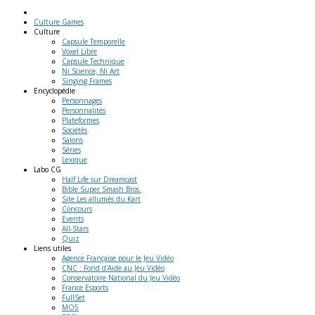
Culture Games
Culture
Capsule Temporelle
Voxel Libre
Capsule Technique
Ni Science, Ni Art
Singing Frames
Encyclopédie
Personnages
Personnalités
Plateformes
Sociétés
Salons
Séries
Lexique
Labo
CG
Half Life sur Dreamcast
Bible Super Smash Bros.
Site Les allumés du Kart
Concours
Events
All-Stars
Quiz
Liens
utiles
Agence Française pour le Jeu Vidéo
CNC : Fond d'Aide au Jeu Vidéo
Conservatoire National du Jeu Vidéo
France Esports
FullSet
MO5