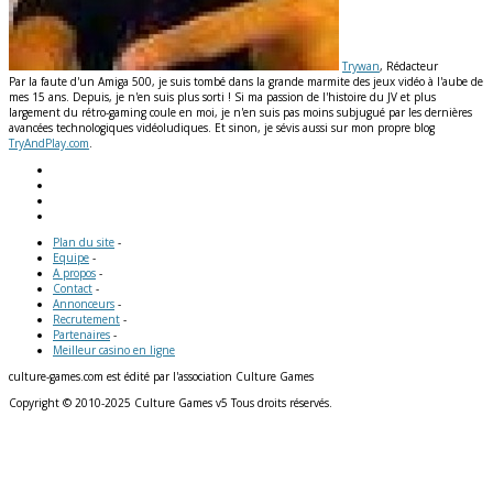
Trywan
, Rédacteur
Par la faute d'un Amiga 500, je suis tombé dans la grande marmite des jeux vidéo à l'aube de
mes 15 ans. Depuis, je n'en suis plus sorti ! Si ma passion de l'histoire du JV et plus
largement du rétro-gaming coule en moi, je n'en suis pas moins subjugué par les dernières
avancées technologiques vidéoludiques. Et sinon, je sévis aussi sur mon propre blog
TryAndPlay.com
.
Plan du site
-
Equipe
-
A propos
-
Contact
-
Annonceurs
-
Recrutement
-
Partenaires
-
Meilleur casino en ligne
culture-games.com est édité par l'association Culture Games
Copyright © 2010-2025 Culture Games v5 Tous droits réservés.