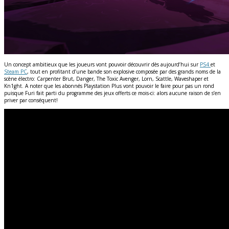
Un concept ambitieux que les joueurs vont pouvoir découvrir dès aujourd’hui sur
PS4
et
Steam PC
, tout en profitant d’une bande son explosive composée par des grands noms de la
scène électro: Carpenter Brut, Danger, The Toxic Avenger, Lorn, Scattle, Waveshaper et
Kn1ght. A noter que les abonnés Playstation Plus vont pouvoir le faire pour pas un rond
puisque Furi fait parti du programme des jeux offerts ce mois-ci: alors aucune raison de s’en
priver par conséquent!