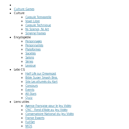
Culture Games
Culture
Capsule Temporelle
Voxel Libre
Capsule Technique
Ni Science, Ni Art
Singing Frames
Encyclopédie
Personnages
Personnalités
Plateformes
Sociétés
Salons
Séries
Lexique
Labo
CG
Half Life sur Dreamcast
Bible Super Smash Bros.
Site Les allumés du Kart
Concours
Events
All-Stars
Quiz
Liens
utiles
Agence Française pour le Jeu Vidéo
CNC : Fond d'Aide au Jeu Vidéo
Conservatoire National du Jeu Vidéo
France Esports
FullSet
MO5