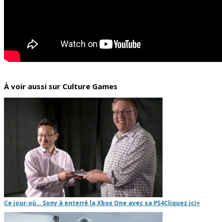
À voir aussi sur Culture Games
Ce jour-où… Sony à enterré la Xbox One avec sa PS4
Cliquez ici
+