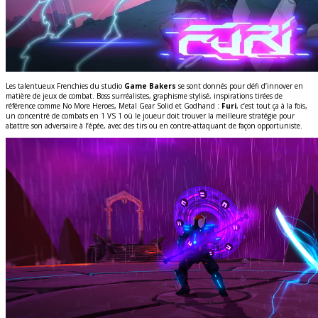
Les talentueux Frenchies du studio
Game Bakers
se sont donnés pour défi d’innover en
matière de jeux de combat. Boss surréalistes, graphisme stylisé, inspirations tirées de
référence comme No More Heroes, Metal Gear Solid et Godhand :
Furi
, c’est tout ça à la fois,
un concentré de combats en 1 VS 1 où le joueur doit trouver la meilleure stratégie pour
abattre son adversaire à l’épée, avec des tirs ou en contre-attaquant de façon opportuniste.