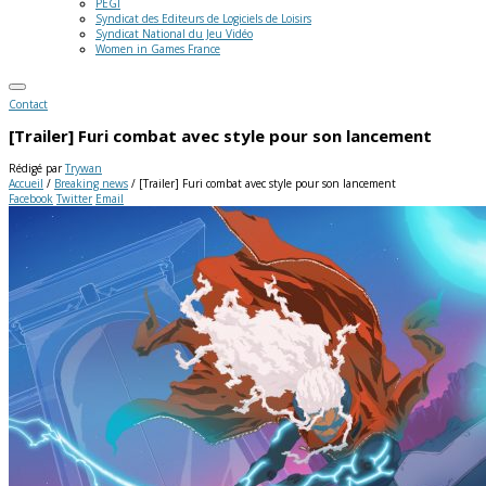
PEGI
Syndicat des Editeurs de Logiciels de Loisirs
Syndicat National du Jeu Vidéo
Women in Games France
Contact
[Trailer] Furi combat avec style pour son lancement
Rédigé par
Trywan
Accueil
/
Breaking news
/
[Trailer] Furi combat avec style pour son lancement
Facebook
Twitter
Email