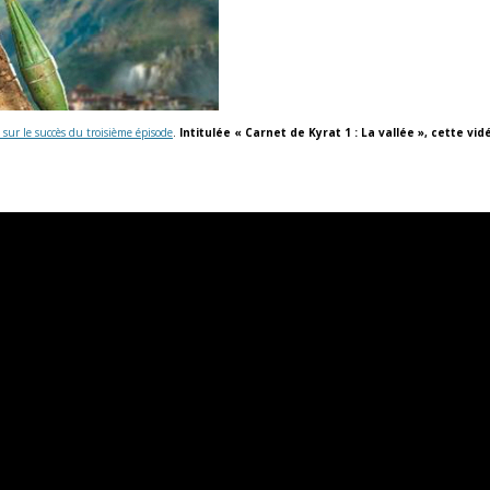
sur le succès du troisième épisode
.
Intitulée « Carnet de Kyrat 1 : La vallée », cette v