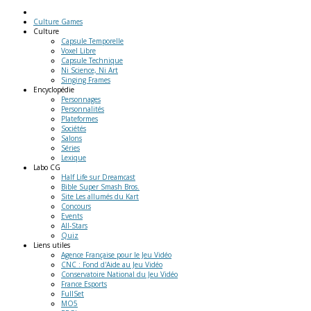
Culture Games
Culture
Capsule Temporelle
Voxel Libre
Capsule Technique
Ni Science, Ni Art
Singing Frames
Encyclopédie
Personnages
Personnalités
Plateformes
Sociétés
Salons
Séries
Lexique
Labo
CG
Half Life sur Dreamcast
Bible Super Smash Bros.
Site Les allumés du Kart
Concours
Events
All-Stars
Quiz
Liens
utiles
Agence Française pour le Jeu Vidéo
CNC : Fond d'Aide au Jeu Vidéo
Conservatoire National du Jeu Vidéo
France Esports
FullSet
MO5