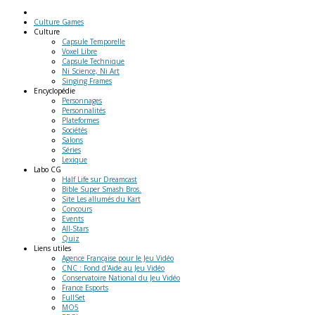
Culture Games
Culture
Capsule Temporelle
Voxel Libre
Capsule Technique
Ni Science, Ni Art
Singing Frames
Encyclopédie
Personnages
Personnalités
Plateformes
Sociétés
Salons
Séries
Lexique
Labo
CG
Half Life sur Dreamcast
Bible Super Smash Bros.
Site Les allumés du Kart
Concours
Events
All-Stars
Quiz
Liens
utiles
Agence Française pour le Jeu Vidéo
CNC : Fond d'Aide au Jeu Vidéo
Conservatoire National du Jeu Vidéo
France Esports
FullSet
MO5