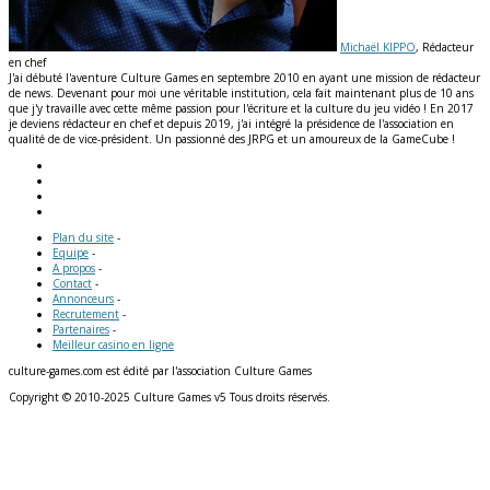
Michaël KIPPO
, Rédacteur
en chef
J'ai débuté l'aventure Culture Games en septembre 2010 en ayant une mission de rédacteur
de news. Devenant pour moi une véritable institution, cela fait maintenant plus de 10 ans
que j'y travaille avec cette même passion pour l'écriture et la culture du jeu vidéo ! En 2017
je deviens rédacteur en chef et depuis 2019, j'ai intégré la présidence de l'association en
qualité de de vice-président. Un passionné des JRPG et un amoureux de la GameCube !
Plan du site
-
Equipe
-
A propos
-
Contact
-
Annonceurs
-
Recrutement
-
Partenaires
-
Meilleur casino en ligne
culture-games.com est édité par l'association Culture Games
Copyright © 2010-2025 Culture Games v5 Tous droits réservés.