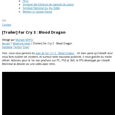
PEGI
Syndicat des Editeurs de Logiciels de Loisirs
Syndicat National du Jeu Vidéo
Women in Games France
Contact
[Trailer] Far Cry 3 : Blood Dragon
Rédigé par
Michaël KIPPO
Accueil
/
Breaking news
/
[Trailer] Far Cry 3 : Blood Dragon
Facebook
Twitter
Email
Hier, nous vous parlions du
leak de Far Cry 3 : Blood Dragon
… eh bien parce qu’Ubisoft veut
nous faire oublier cet incident, et surtout cette mauvaise publicité, il nous gratifie du trailer
officiel. Attendu pour le 1er mai prochain sur PC, PS3 et 360, le FPS développé par Ubisoft
Montreal se dévoile via une vidéo assez rétro.