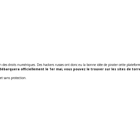
 des droits numériques. Des hackers russes ont donc eu la bonne idée de pirater cette plateforme 
débarquera officiellement le 1er mai, vous pouvez le trouver sur les sites de torr
et sans protection.