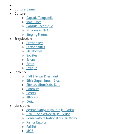
Culture Games
Culture
Capsule Temporelle
Voxel Libre
Capsule Technique
Ni Science, Ni Art
Singing Frames
Encyclopédie
Personnages
Personnalités
Plateformes
Sociétés
Salons
Séries
Lexique
Labo
CG
Half Life sur Dreamcast
Bible Super Smash Bros.
Site Les allumés du Kart
Concours
Events
All-Stars
Quiz
Liens
utiles
Agence Française pour le Jeu Vidéo
CNC : Fond d'Aide au Jeu Vidéo
Conservatoire National du Jeu Vidéo
France Esports
FullSet
MO5