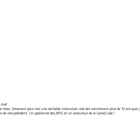
 chef
ews. Devenant pour moi une véritable institution, cela fait maintenant plus de 10 ans que j'y t
ité de de vice-président. Un passionné des JRPG et un amoureux de la GameCube !