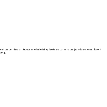
et ces derniers ont trouvé une belle faille, l’accès au contenu des jeux du système. Ils sont
ents
.