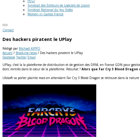
PEGI
Syndicat des Editeurs de Logiciels de Loisirs
Syndicat National du Jeu Vidéo
Women in Games France
Contact
Des hackers piratent le UPlay
Rédigé par
Michaël KIPPO
Accueil
/
Breaking news
/
Des hackers piratent le UPlay
Facebook
Twitter
Email
UPlay, c’est la la plateforme de distribution et de gestion des DRM, en France GDN pour gestion
donc rentrés dans le cœur de la plateforme.
Résultat ?
Alors que Far Cry 3 Blood Dragon 
Ubisoft va porter plainte mais en attendant Far Cry 3 Blood Dragon se retrouve dans la nature 