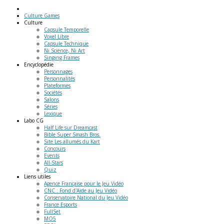
Culture Games
Culture
Capsule Temporelle
Voxel Libre
Capsule Technique
Ni Science, Ni Art
Singing Frames
Encyclopédie
Personnages
Personnalités
Plateformes
Sociétés
Salons
Séries
Lexique
Labo
CG
Half Life sur Dreamcast
Bible Super Smash Bros.
Site Les allumés du Kart
Concours
Events
All-Stars
Quiz
Liens
utiles
Agence Française pour le Jeu Vidéo
CNC : Fond d'Aide au Jeu Vidéo
Conservatoire National du Jeu Vidéo
France Esports
FullSet
MO5