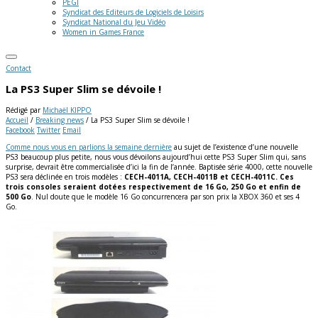
PEGI
Syndicat des Editeurs de Logiciels de Loisirs
Syndicat National du Jeu Vidéo
Women in Games France
Contact
La PS3 Super Slim se dévoile !
Rédigé par
Michaël KIPPO
Accueil
/
Breaking news
/
La PS3 Super Slim se dévoile !
Facebook
Twitter
Email
Comme nous vous en parlions la semaine dernière
au sujet de l’existence d’une nouvelle
PS3 beaucoup plus petite, nous vous dévoilons aujourd’hui cette PS3 Super Slim qui, sans
surprise, devrait être commercialisée d’ici la fin de l’année.
Baptisée série 4000, cette nouvelle
PS3 sera déclinée en trois modèles :
CECH-4011A, CECH-4011B et CECH-4011C. Ces
trois consoles seraient dotées respectivement de 16 Go, 250 Go et enfin de
500 Go
. Nul doute que le modèle 16 Go concurrencera par son prix la XBOX 360 et ses 4
Go.