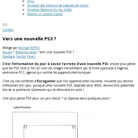
PEGI
Syndicat des Editeurs de Logiciels de Loisirs
Syndicat National du Jeu Vidéo
Women in Games France
Contact
Vers une nouvelle PS3 ?
Rédigé par
Michaël KIPPO
Accueil
/
Breaking news
/
Vers une nouvelle PS3 ?
Facebook
Twitter
Email
C’est l’information du jour à savoir l’arrivée d’une nouvelle PS3
, encore plus petite
que les PS3 Slim si l’on en croit ces images transmissent par la firme japonaise à l’agence
américaine FCC, agence qui certifie les appareils électroniques.
C’est via nos confrères d’
Eurogamer
que l’on apprend cette nouvelle, nouvelle qui devrait
s’officialiser d’ici peu, puisque cette nouvelle PS3, baptisée série 4000, devrait être présentée
lors de la prochaine Gamescom qui se déroulera en août !
Une plus petite PS3 pour un prix réduit ? La réponse dans quelques jours !