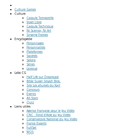
Culture Games
Culture
Capsule Temporelle
Voxel Libre
Capsule Technique
Ni Science, Ni Art
Singing Frames
Encyclopédie
Personnages
Personnalités
Plateformes
Sociétés
Salons
Séries
Lexique
Labo
CG
Half Life sur Dreamcast
Bible Super Smash Bros.
Site Les allumés du Kart
Concours
Events
All-Stars
Quiz
Liens
utiles
Agence Française pour le Jeu Vidéo
CNC : Fond d'Aide au Jeu Vidéo
Conservatoire National du Jeu Vidéo
France Esports
FullSet
MO5