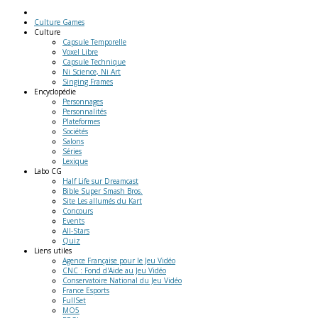
Culture Games
Culture
Capsule Temporelle
Voxel Libre
Capsule Technique
Ni Science, Ni Art
Singing Frames
Encyclopédie
Personnages
Personnalités
Plateformes
Sociétés
Salons
Séries
Lexique
Labo
CG
Half Life sur Dreamcast
Bible Super Smash Bros.
Site Les allumés du Kart
Concours
Events
All-Stars
Quiz
Liens
utiles
Agence Française pour le Jeu Vidéo
CNC : Fond d'Aide au Jeu Vidéo
Conservatoire National du Jeu Vidéo
France Esports
FullSet
MO5