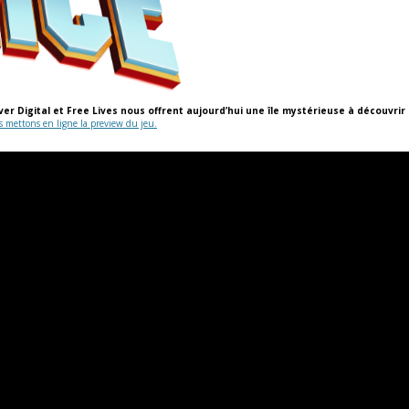
ver Digital et Free Lives nous offrent aujourd’hui une île mystérieuse à découvri
 mettons en ligne la preview du jeu.