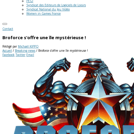
PEGI
Syndicat des Editeurs de Logiciels de Loisirs
Syndicat National du Jeu Vidéo
Women in Games France
Contact
Broforce s’offre une île mystérieuse !
Rédigé par
Michaël KIPPO
Accueil
/
Breaking news
/
Broforce s’offre une île mystérieuse !
Facebook
Twitter
Email