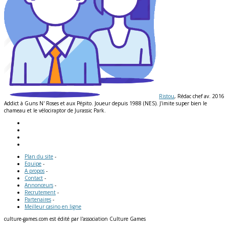
Ristou
, Rédac chef av. 2016
Addict à Guns N' Roses et aux Pépito. Joueur depuis 1988 (NES). J'imite super bien le
chameau et le vélociraptor de Jurassic Park.
Plan du site
-
Equipe
-
A propos
-
Contact
-
Annonceurs
-
Recrutement
-
Partenaires
-
Meilleur casino en ligne
culture-games.com est édité par l'association Culture Games