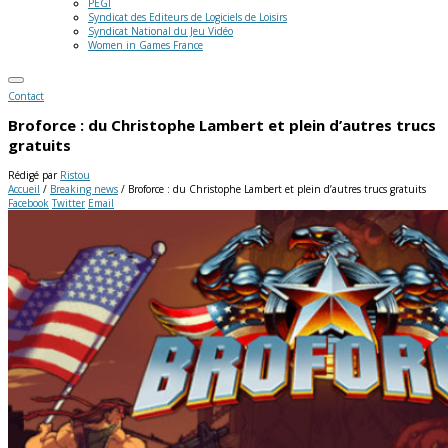
PEGI
Syndicat des Editeurs de Logiciels de Loisirs
Syndicat National du Jeu Vidéo
Women in Games France
Contact
Broforce : du Christophe Lambert et plein d’autres trucs
gratuits
Rédigé par
Ristou
Accueil
/
Breaking news
/
Broforce : du Christophe Lambert et plein d’autres trucs gratuits
Facebook
Twitter
Email