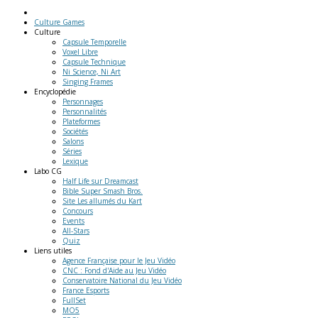
Culture Games
Culture
Capsule Temporelle
Voxel Libre
Capsule Technique
Ni Science, Ni Art
Singing Frames
Encyclopédie
Personnages
Personnalités
Plateformes
Sociétés
Salons
Séries
Lexique
Labo
CG
Half Life sur Dreamcast
Bible Super Smash Bros.
Site Les allumés du Kart
Concours
Events
All-Stars
Quiz
Liens
utiles
Agence Française pour le Jeu Vidéo
CNC : Fond d'Aide au Jeu Vidéo
Conservatoire National du Jeu Vidéo
France Esports
FullSet
MO5