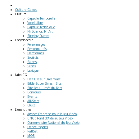
Culture Games
Culture
Capsule Temporelle
Voxel Libre
Capsule Technique
Ni Science, Ni Art
Singing Frames
Encyclopédie
Personnages
Personnalités
Plateformes
Sociétés
Salons
Séries
Lexique
Labo
CG
Half Life sur Dreamcast
Bible Super Smash Bros.
Site Les allumés du Kart
Concours
Events
All-Stars
Quiz
Liens
utiles
Agence Française pour le Jeu Vidéo
CNC : Fond d'Aide au Jeu Vidéo
Conservatoire National du Jeu Vidéo
France Esports
FullSet
MO5