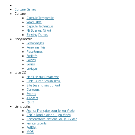
Culture Games
Culture
Capsule Temporelle
Voxel Libre
Capsule Technique
Ni Science, Ni Art
Singing Frames
Encyclopédie
Personnages
Personnalités
Plateformes
Sociétés
Salons
Séries
Lexique
Labo
CG
Half Life sur Dreamcast
Bible Super Smash Bros.
Site Les allumés du Kart
Concours
Events
All-Stars
Quiz
Liens
utiles
Agence Française pour le Jeu Vidéo
CNC : Fond d'Aide au Jeu Vidéo
Conservatoire National du Jeu Vidéo
France Esports
FullSet
MO5