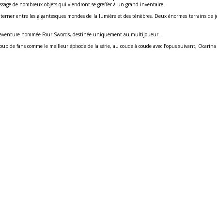
passage de nombreux objets qui viendront se greffer à un grand inventaire.
alterner entre les gigantesques mondes de la lumière et des ténèbres. Deux énormes terrains de
lle aventure nommée Four Swords, destinée uniquement au multijoueur.
oup de fans comme le meilleur épisode de la série, au coude à coude avec l’opus suivant, Ocarina 