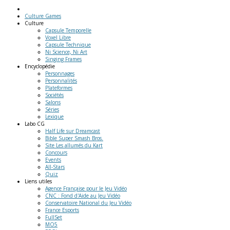
Culture Games
Culture
Capsule Temporelle
Voxel Libre
Capsule Technique
Ni Science, Ni Art
Singing Frames
Encyclopédie
Personnages
Personnalités
Plateformes
Sociétés
Salons
Séries
Lexique
Labo
CG
Half Life sur Dreamcast
Bible Super Smash Bros.
Site Les allumés du Kart
Concours
Events
All-Stars
Quiz
Liens
utiles
Agence Française pour le Jeu Vidéo
CNC : Fond d'Aide au Jeu Vidéo
Conservatoire National du Jeu Vidéo
France Esports
FullSet
MO5