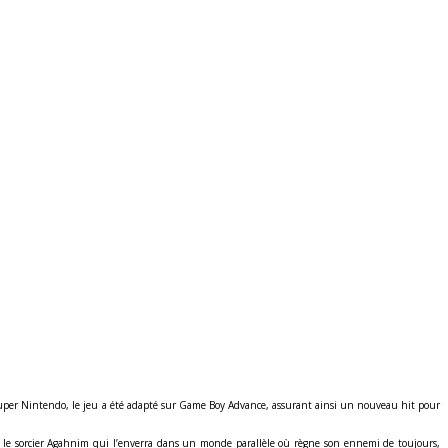
 Super Nintendo, le jeu a été adapté sur Game Boy Advance, assurant ainsi un nouveau hit pour
er le sorcier Agahnim qui l’enverra dans un monde parallèle où règne son ennemi de toujours,